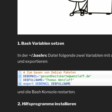
1. Bash Variablen setzen
In der
~/.bashrc
Datei folgende zwei Variablen mit
und exportieren:
1
# Zum bauen von Debian Paketen
2
DEBEMAIL
=
"gesundheitskarte@wenzlaff.de"
3
DEBFULLNAME
=
"Thomas Wenzlaff"
4
export 
DEBEMAIL 
DEBFULLNAME
und die Bash Konsole restarten.
2. Hilfsprogramme installieren