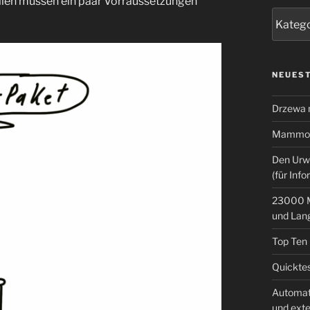
llen müssen ein paar Vorraussetzungen
Kategor
NEUEST
Drzewa
Mammoth
Den Urw
(für Info
23000 M
und Lan
Top Ten
Quicktes
Automat
und ext