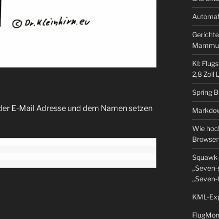
Automat
Gerichte
Mammu
KI: Flug
2,8 Zoll
Spring 
 der E-Mail Adresse und dem Namen setzen
Markdow
Wie hoch
Browser
Squawk-
„Seven-s
„Seven-f
KML-Expo
FlugMoni