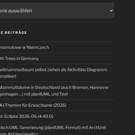
ien
E BEITRÄGE
 mamutowe w Niemczech
 Trees in Germany
eltmammutbaum selbst ziehen als Aktivitäts Diagramm
rmatiker)
ammutbäume in Deutschland (auch Bremen, Hannover
genhagen …) mit plantUML und Test
 KI-Themen für Erwachsene (2026)
t: Eclipse 2026-06 (4.40.0)
isch UML Generierung (plantUML-Format) mit ArchUnit
erne Abhängigkeiten