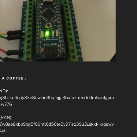
 A COFFEE :
NO):
mj3bsko4qay33e8owinq9bqfojgi35afazm5xtddm5oofgpm
4w776
(BAN):
7w8ae8kbp9bg5f69mt6d56te5y97isq39u31skxkikrqewy
4yt