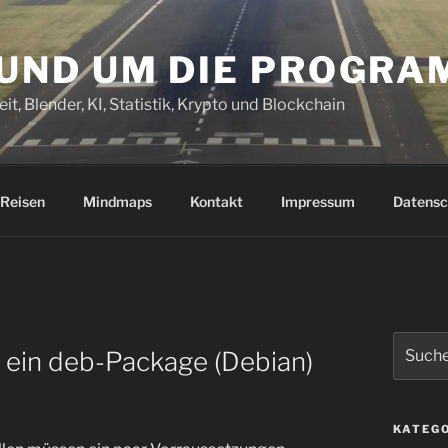
RUND UM DIE PROGR
it, Blender, KI, Statistik, Krypto und Blockchain
Reisen
Mindmaps
Kontakt
Impressum
Datensc
Suchen
 ein deb-Package (Debian)
nach:
KATEG