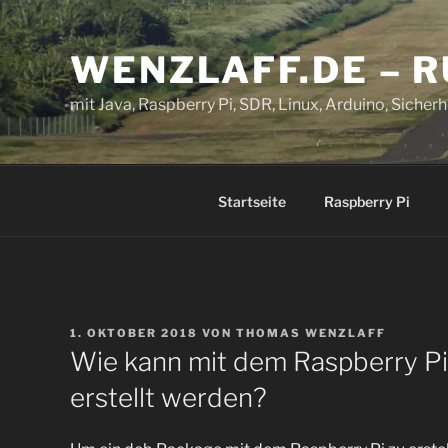
Zum
Inhalt
WENZLAFF.DE – 
springen
mit Java, Raspberry Pi, SDR, Linux, Arduino, Sicherhe
Startseite
Raspberry Pi
VERÖFFENTLICHT
1. OKTOBER 2018
VON
THOMAS WENZLAFF
AM
Wie kann mit dem Raspberry Pi
erstellt werden?