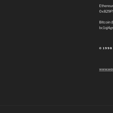
Ethereu
0x829F
Bitcoin 
bc1qj4g
© 1998
www.wen