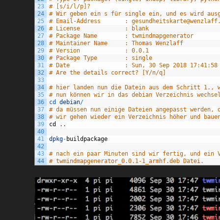
23
# [s/i/l/p]?
24
# Wir geben ein s für single ein, und es wird aus
25
# Email-Address       : gesundheitskarte@wenzlaff
26
# License             : blank
27
# Package Name        : twmindmapgenerator
28
# Maintainer Name     : Thomas Wenzlaff
29
# Version             : 0.0.1
30
# Package Type        : single
31
# Date                : Sun, 30 Sep 2018 17:41:58
32
# Are the details correct? [Y/n/q]
33
34
# hier landen nun die Datein aus dem Schritt 1., 
35
# nun können wir in das debian Verzeichnis wechse
36
cd 
debian
/
37
# da müssen nun einige Dateien angepasst werden, 
38
# wir gehen wieder ein Verzeichnis höher und baue
39
cd
.
.
40
41
dpkg
-
buildpackage
42
43
# nach ein paar Minuten sind wir fertig, und ein 
44
# twmindmapgenerator_0.0.1-1_armhf.deb Datei.