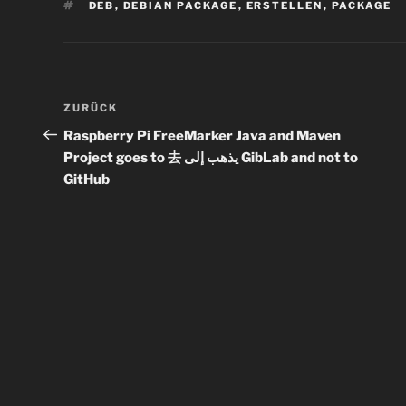
SCHLAGWÖRTER
DEB
,
DEBIAN PACKAGE
,
ERSTELLEN
,
PACKAGE
Beitragsnavigation
Vorheriger
ZURÜCK
Beitrag
Raspberry Pi FreeMarker Java and Maven
Project goes to 去 يذهب إلى GibLab and not to
GitHub