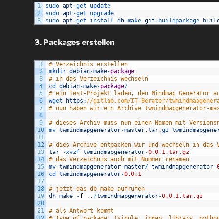
1
sudo 
apt
-
get 
update
2
sudo 
apt
-
get 
upgrade
3
sudo 
apt
-
get 
install 
dh
-
make 
git
-
buildpackage 
buil
3. Packages erstellen
1
# Verzeichnis erstellen
2
mkdir 
debian
-
make
-
package
3
# in das Verzeichnis wechseln
4
cd 
debian
-
make
-
package
/
5
# ein Test-Projekt laden, den Mindmap Generator a
6
wget 
https
:
//gitlab.com/IT-Berater/twmindmapgener
7
# nun haben wir ein Archive twmindmapgenerator-ma
8
9
# dieses Archiv muss nun einen Namen mit Versions
10
mv 
twmindmapgenerator
-
master
.
tar
.
gz 
twmindmapgene
11
12
# dies Archive entpacken wir und wechseln in das 
13
tar
-
xvzf 
twmindmapgenerator
-
0.0.1.tar.gz
14
# das Verzeichnis auch mit Nummer renamen
15
mv 
twmindmapgenerator
-
master
/
twmindmapgenerator
-
16
cd 
twmindmapgenerator
-
0.0.1
17
18
# jetzt das db-make aufrufen
19
dh_make
-
f
.
.
/
twmindmapgenerator
-
0.0.1.tar.gz
20
21
# als Antwort kommt
22
# Type of package: (single, indep, library, pytho