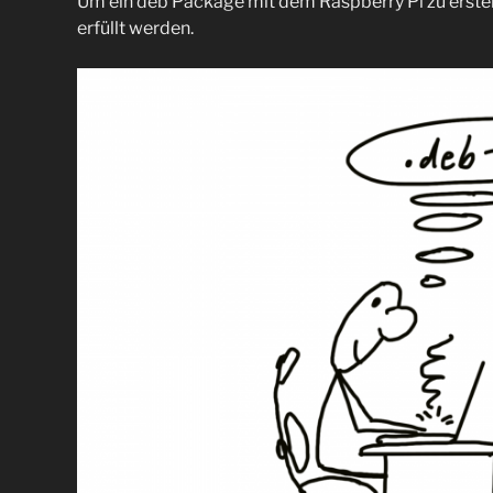
Um ein deb Package mit dem Raspberry Pi zu erste
erfüllt werden.