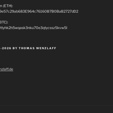
m (ETH):
9e57c29ab683E964c76160B7B0BaB2727dD2
(BTC):
rttyhk2h5wqask3nku70e3qtycssz5kvw5l
 -2026 BY THOMAS WENZLAFF
zlaff.de