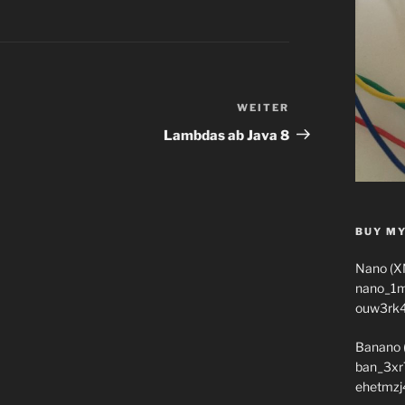
WEITER
Nächster
Beitrag
Lambdas ab Java 8
BUY MY
Nano (X
nano_1
ouw3rk
Banano 
ban_3xr
ehetmzj