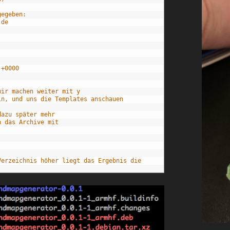
gegeben:
.de
 +0000
wir machen weiter mit y
ln, und uns die Templates anschauen
dazu später mehr
n das Archive mit
Verzeichnis höher liegt das Ergebnis die 