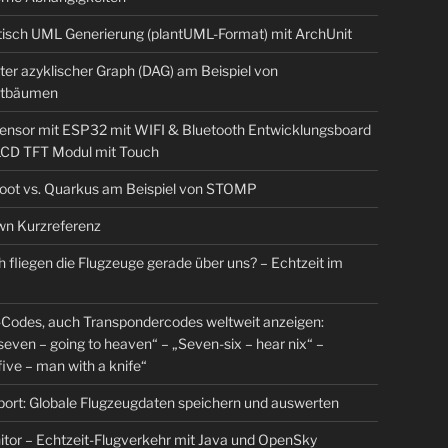
isch UML Generierung (plantUML-Format) mit ArchUnit
ter azyklischer Graph (DAG) am Beispiel von
tbäumen
sensor mit ESP32 mit WIFI & Bluetooth Entwicklungsboard
 LCD TFT Modul mit Touch
Boot vs. Quarkus am Beispiel von STOMP
n Kurzreferenz
 fliegen die Flugzeuge gerade über uns? – Echtzeit im
Codes, auch Transpondercodes weltweit anzeigen:
even – going to heaven“ – „Seven-six – hear nix“ –
ive – man with a knife“
rt: Globale Flugzeugdaten speichern und auswerten
tor – Echtzeit-Flugverkehr mit Java und OpenSky