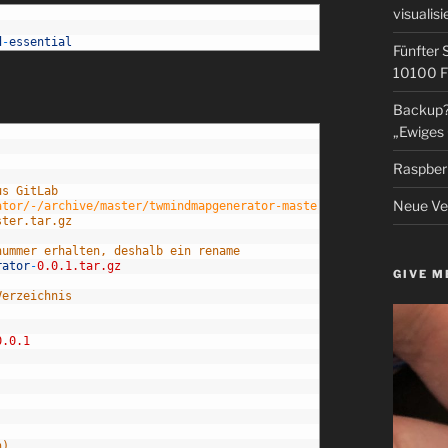
visualisi
d
-
essential
Fünfter 
10100 F
Backup? 
„Ewiges 
Raspberr
us GitLab
Neue Ver
ator/-/archive/master/twmindmapgenerator-master.tar.gz
ster.tar.gz
nummer erhalten, deshalb ein rename
rator
-
0.0.1.tar.gz
GIVE M
Verzeichnis
0.0.1
n)