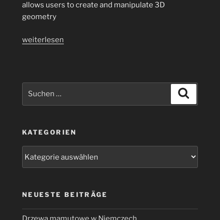
allows users to create and manipulate 3D
geometry
„Video
weiterlesen
Exercise
Patience
with
GeometryNodes
Suchen
Suchen
Text
nach:
Blender“
KATEGORIEN
Kategorien
NEUESTE BEITRÄGE
Drzewa mamutowe w Niemczech