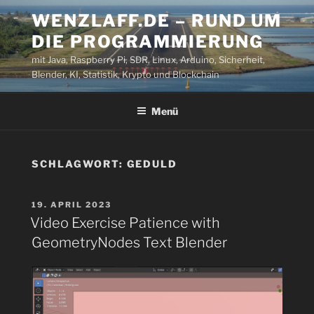
Zum
WENZLAFF.DE – RUND UM
Inhalt
DIE PROGRAMMIERUNG
springen
mit Java, Raspberry Pi, SDR, Linux, Arduino, Sicherheit,
Blender, KI, Statistik, Krypto und Blockchain
Menü
SCHLAGWORT:
GEDULD
VERÖFFENTLICHT
19. APRIL 2023
AM
Video Exercise Patience with
GeometryNodes Text Blender