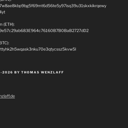
7w8ae8kbp9bg5f69mt6d56te5y97isq39u31skxkikrqewy
4yt
m (ETH):
9e57c29ab683E964c76160B7B0BaB2727dD2
(BTC):
rttyhk2h5wqask3nku70e3qtycssz5kvw5l
 -2026 BY THOMAS WENZLAFF
zlaff.de