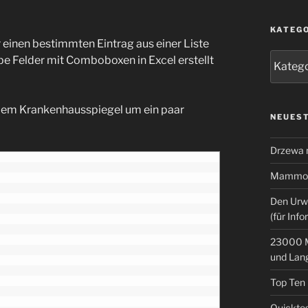
KATEG
inen bestimmten Eintrag aus einer Liste
Kategor
e Felder mit Comboboxen in Excel erstellt
dem Krankenhausspiegel um ein paar
NEUEST
Drzewa
Mammoth
Den Urw
(für Info
23000 M
und Lan
Top Ten
Quicktes