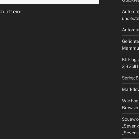
blatt ein:
Automat
und ext
Automat
Gerichte
Mammu
KI: Flug
2,8 Zoll
Spring 
Markdow
Wie hoch
Browser
Squawk-
„Seven-s
„Seven-f