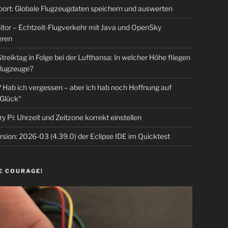
rt: Globale Flugzeugdaten speichern und auswerten
tor – Echtzeit-Flugverkehr mit Java und OpenSky
eren
Streiktag in Folge bei der Lufthansa: In welcher Höhe fliegen
lugzeuge?
Hab ich vergessen – aber ich hab noch Hoffnung auf
Glück“
y Pi: Uhrzeit und Zeitzone korrekt einstellen
sion: 2026-03 (4.39.0) der Eclipse IDE im Quicktest
E COURAGE!