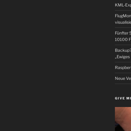
KML-Expo
FlugMoni
visualisi
Fünfter 
10100 F
Backup? 
„Ewiges 
Raspberr
Neue Ver
GIVE M