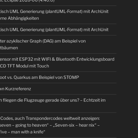
isch UML Generierung (plantUML-Format) mit ArchUnit
erne Abhängigkeiten
isch UML Generierung (plantUML-Format) mit ArchUnit
ter azyklischer Graph (DAG) am Beispiel von
tbäumen
sensor mit ESP32 mit WIFI & Bluetooth Entwicklungsboard
 LCD TFT Modul mit Touch
Boot vs. Quarkus am Beispiel von STOMP
n Kurzreferenz
 fliegen die Flugzeuge gerade über uns? – Echtzeit im
Codes, auch Transpondercodes weltweit anzeigen:
even – going to heaven“ – „Seven-six – hear nix“ –
ive – man with a knife“