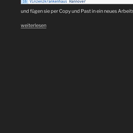
16
Vinzenzkrankenhaus 
Hannover
und fügen sie per Copy und Past in ein neues Arbeits
„Excel
weiterlesen
Mac
Os
X:
Wie
können
Eingabe
Felder
mit
Listen
erstellt
werden?“