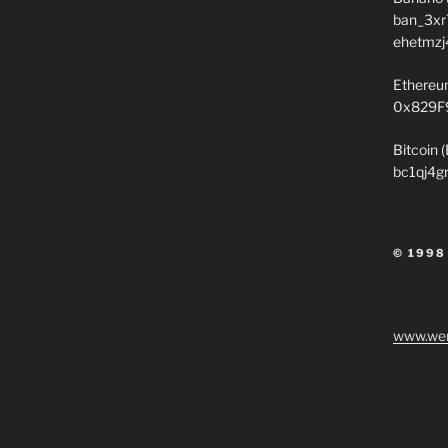
ban_3xr
ehetmzj
Ethereu
0x829F
Bitcoin 
bc1qj4g
© 1998
www.wen