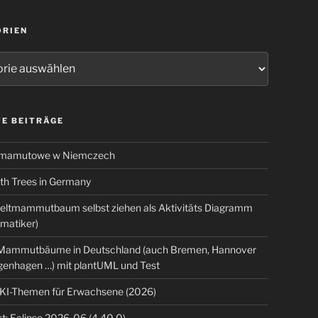
ORIEN
ien
E BEITRÄGE
 mamutowe w Niemczech
 Trees in Germany
eltmammutbaum selbst ziehen als Aktivitäts Diagramm
rmatiker)
ammutbäume in Deutschland (auch Bremen, Hannover
genhagen …) mit plantUML und Test
 KI-Themen für Erwachsene (2026)
t: Eclipse 2026-06 (4.40.0)