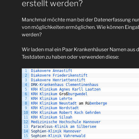
erstellt werden?
Manchmal möchte man bei der Datenerfassung nur e
von möglichkeiten ermöglichen. Wie können Eingab
werden?
Wir laden mal ein Paar Krankenhäuser Namen aus 
Testdaten zu haben oder verwenden diese:
1
Diakovere 
Annastift
2
Diakovere 
Friederikenstift
3
Diakovere 
Henriettenstift
4
DRK
-
Krankenhaus 
Clementinenhaus
5
KRH 
Klinikum 
Agnes 
Karll 
Laatzen
6
KRH 
Klinikum 
Gro
ß
burgwedel
7
KRH 
Klinikum 
Lehrte
8
KRH 
Klinikum 
Neustadt 
am
R
ü
benberge
9
KRH 
Klinikum 
Nordstadt
10
KRH 
Klinikum 
Robert 
Koch 
Gehrden
11
KRH 
Klinikum 
Siloah
12
Medizinische 
Hochschule 
Hannover
13
Paracelsus
-
Klinik 
am 
Silbersee
14
Sophien
-
Klinik 
Hannover
15
Sophien
-
Klinik 
Vahrenwald