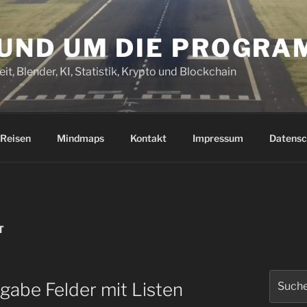
RUND UM DIE PROGR
it, Blender, KI, Statistik, Krypto und Blockchain
Reisen
Mindmaps
Kontakt
Impressum
Datensc
T
Suchen
gabe Felder mit Listen
nach: