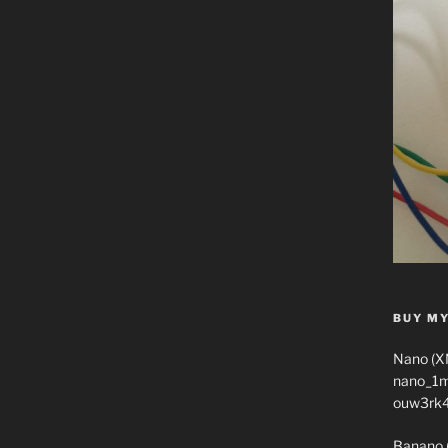
BUY MY
Nano (X
nano_1
ouw3rk
Banano 