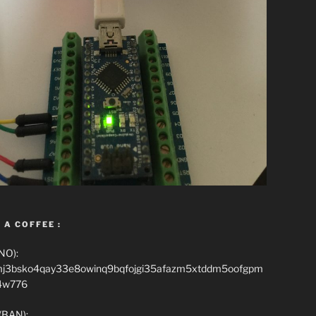
 A COFFEE :
NO):
mj3bsko4qay33e8owinq9bqfojgi35afazm5xtddm5oofgpm
4w776
(BAN):