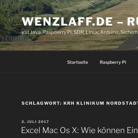
Zum
Inhalt
WENZLAFF.DE – 
springen
mit Java, Raspberry Pi, SDR, Linux, Arduino, Sicherhe
Startseite
Raspberry Pi
SCHLAGWORT:
KRH KLINIKUM NORDSTAD
VERÖFFENTLICHT
2. JULI 2017
AM
Excel Mac Os X: Wie können Ein