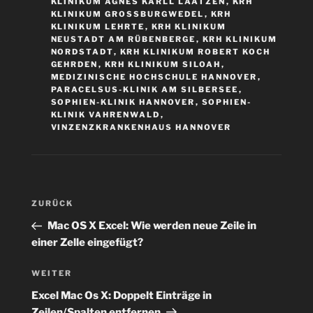
KLINIKUM AGNES KARLL LAATZEN
,
KRH
KLINIKUM GROSSBURGWEDEL
,
KRH
KLINIKUM LEHRTE
,
KRH KLINIKUM
NEUSTADT AM RÜBENBERGE
,
KRH KLINIKUM
NORDSTADT
,
KRH KLINIKUM ROBERT KOCH
GEHRDEN
,
KRH KLINIKUM SILOAH
,
MEDIZINISCHE HOCHSCHULE HANNOVER
,
PARACELSUS-KLINIK AM SILBERSEE
,
SOPHIEN-KLINIK HANNOVER
,
SOPHIEN-
KLINIK VAHRENWALD
,
VINZENZKRANKENHAUS HANNOVER
Beitragsnavigation
Vorheriger
ZURÜCK
Beitrag
Mac OS X Excel: Wie werden neue Zeile in
einer Zelle eingefügt?
Nächster
WEITER
Beitrag
Excel Mac Os X: Doppelt Einträge in
Zeilen/Spalten entfernen