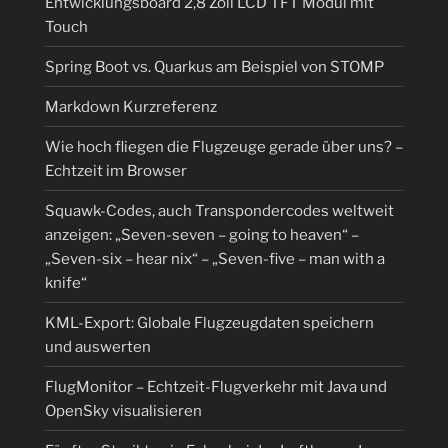
Entwicklungsboard 2,8 Zoll LCD TFT Modul mit
Touch
Spring Boot vs. Quarkus am Beispiel von STOMP
Markdown Kurzreferenz
Wie hoch fliegen die Flugzeuge gerade über uns? –
Echtzeit im Browser
Squawk-Codes, auch Transpondercodes weltweit
anzeigen: „Seven-seven – going to heaven“ –
„Seven-six – hear nix“ – „Seven-five – man with a
knife“
KML-Export: Globale Flugzeugdaten speichern
und auswerten
FlugMonitor – Echtzeit-Flugverkehr mit Java und
OpenSky visualisieren