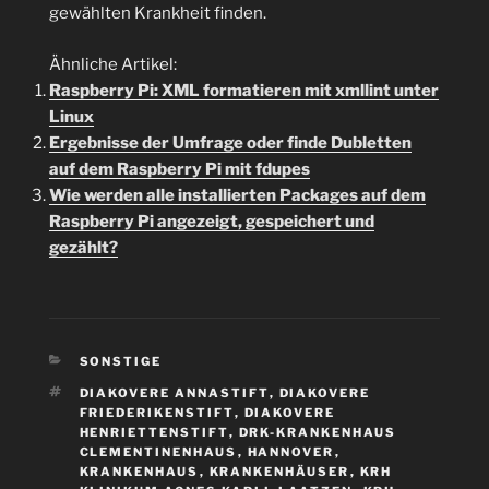
gewählten Krankheit finden.
Ähnliche Artikel:
Raspberry Pi: XML formatieren mit xmllint unter
Linux
Ergebnisse der Umfrage oder finde Dubletten
auf dem Raspberry Pi mit fdupes
Wie werden alle installierten Packages auf dem
Raspberry Pi angezeigt, gespeichert und
gezählt?
KATEGORIEN
SONSTIGE
SCHLAGWÖRTER
DIAKOVERE ANNASTIFT
,
DIAKOVERE
FRIEDERIKENSTIFT
,
DIAKOVERE
HENRIETTENSTIFT
,
DRK-KRANKENHAUS
CLEMENTINENHAUS
,
HANNOVER
,
KRANKENHAUS
,
KRANKENHÄUSER
,
KRH