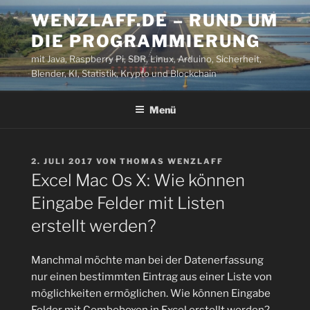
Zum
WENZLAFF.DE – RUND UM
Inhalt
DIE PROGRAMMIERUNG
springen
mit Java, Raspberry Pi, SDR, Linux, Arduino, Sicherheit,
Blender, KI, Statistik, Krypto und Blockchain
Menü
VERÖFFENTLICHT
2. JULI 2017
VON
THOMAS WENZLAFF
AM
Excel Mac Os X: Wie können
Eingabe Felder mit Listen
erstellt werden?
Manchmal möchte man bei der Datenerfassung
nur einen bestimmten Eintrag aus einer Liste von
möglichkeiten ermöglichen. Wie können Eingabe