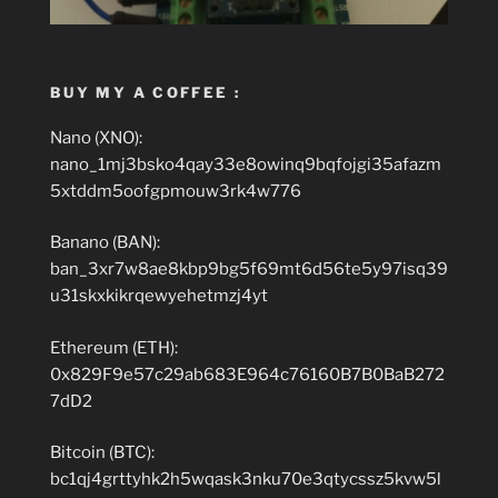
BUY MY A COFFEE :
Nano (XNO):
nano_1mj3bsko4qay33e8owinq9bqfojgi35afazm
5xtddm5oofgpmouw3rk4w776
Banano (BAN):
ban_3xr7w8ae8kbp9bg5f69mt6d56te5y97isq39
u31skxkikrqewyehetmzj4yt
Ethereum (ETH):
0x829F9e57c29ab683E964c76160B7B0BaB272
7dD2
Bitcoin (BTC):
bc1qj4grttyhk2h5wqask3nku70e3qtycssz5kvw5l