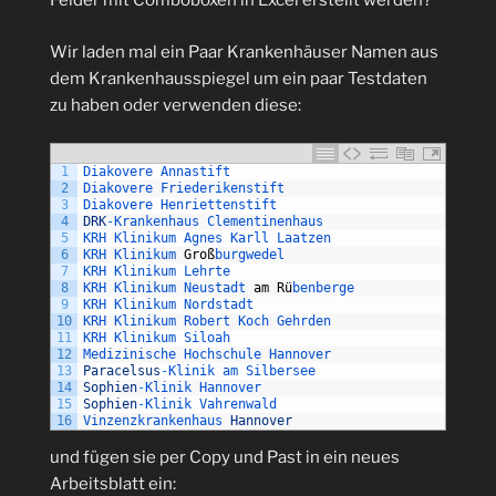
Felder mit Comboboxen in Excel erstellt werden?
Wir laden mal ein Paar Krankenhäuser Namen aus
dem Krankenhausspiegel um ein paar Testdaten
zu haben oder verwenden diese:
1
Diakovere 
Annastift
2
Diakovere 
Friederikenstift
3
Diakovere 
Henriettenstift
4
DRK
-
Krankenhaus 
Clementinenhaus
5
KRH 
Klinikum 
Agnes 
Karll 
Laatzen
6
KRH 
Klinikum 
Gro
ß
burgwedel
7
KRH 
Klinikum 
Lehrte
8
KRH 
Klinikum 
Neustadt 
am
R
ü
benberge
9
KRH 
Klinikum 
Nordstadt
10
KRH 
Klinikum 
Robert 
Koch 
Gehrden
11
KRH 
Klinikum 
Siloah
12
Medizinische 
Hochschule 
Hannover
13
Paracelsus
-
Klinik 
am 
Silbersee
14
Sophien
-
Klinik 
Hannover
15
Sophien
-
Klinik 
Vahrenwald
16
Vinzenzkrankenhaus 
Hannover
und fügen sie per Copy und Past in ein neues
Arbeitsblatt ein: