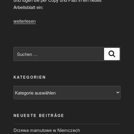
Arbeitsblatt ein:
„Excel
weiterlesen
Mac
Os
X:
Wie
Suchen
Suchen
können
nach:
Eingabe
Felder
KATEGORIEN
mit
Listen
Kategorien
erstellt
werden?“
NEUESTE BEITRÄGE
Drzewa mamutowe w Niemczech