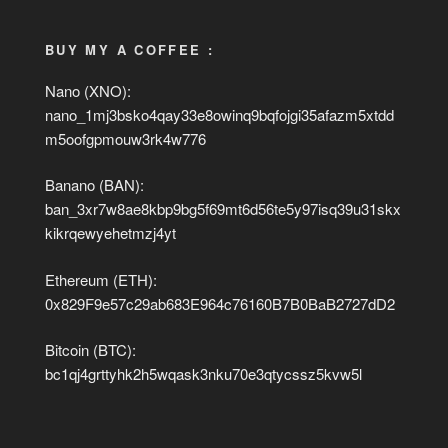
BUY MY A COFFEE :
Nano (XNO):
nano_1mj3bsko4qay33e8owinq9bqfojgi35afazm5xtdd
m5oofgpmouw3rk4w776
Banano (BAN):
ban_3xr7w8ae8kbp9bg5f69mt6d56te5y97isq39u31skx
kikrqewyehetmzj4yt
Ethereum (ETH):
0x829F9e57c29ab683E964c76160B7B0BaB2727dD2
Bitcoin (BTC):
bc1qj4grttyhk2h5wqask3nku70e3qtycssz5kvw5l