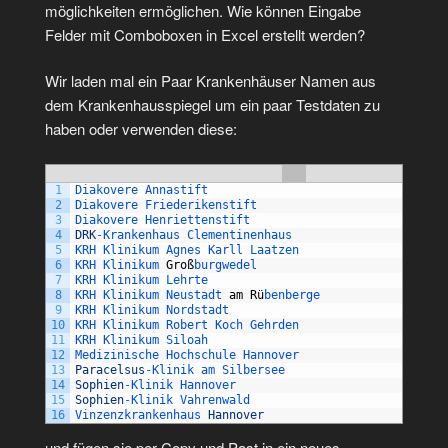
möglichkeiten ermöglichen. Wie können Eingabe
Felder mit Comboboxen in Excel erstellt werden?
Wir laden mal ein Paar Krankenhäuser Namen aus
dem Krankenhausspiegel um ein paar Testdaten zu
haben oder verwenden diese:
1
Diakovere 
Annastift
2
Diakovere 
Friederikenstift
3
Diakovere 
Henriettenstift
4
DRK
-
Krankenhaus 
Clementinenhaus
5
KRH 
Klinikum 
Agnes 
Karll 
Laatzen
6
KRH 
Klinikum 
Gro
ß
burgwedel
7
KRH 
Klinikum 
Lehrte
8
KRH 
Klinikum 
Neustadt 
am
R
ü
benberge
9
KRH 
Klinikum 
Nordstadt
10
KRH 
Klinikum 
Robert 
Koch 
Gehrden
11
KRH 
Klinikum 
Siloah
12
Medizinische 
Hochschule 
Hannover
13
Paracelsus
-
Klinik 
am 
Silbersee
14
Sophien
-
Klinik 
Hannover
15
Sophien
-
Klinik 
Vahrenwald
16
Vinzenzkrankenhaus 
Hannover
und fügen sie per Copy und Past in ein neues