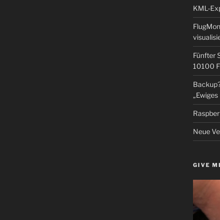
KML-Expo
FlugMoni
visualisi
Fünfter 
10100 F
Backup? 
„Ewiges 
Raspberr
Neue Ver
GIVE M