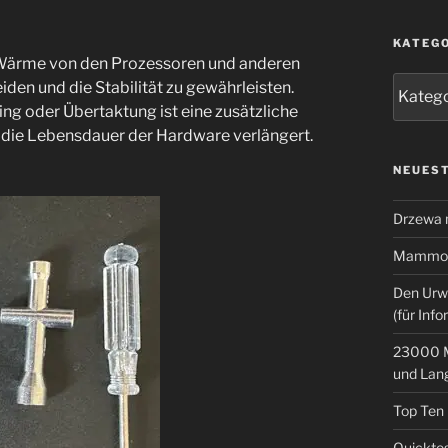
KATEG
, Wärme von den Prozessoren und anderen
Kategor
en und die Stabilität zu gewährleisten.
ng oder Übertaktung ist eine zusätzliche
und die Lebensdauer der Hardware verlängert.
NEUEST
Drzewa
Mammoth
Den Urw
(für Info
23000 M
und Lan
Top Ten
Quicktes