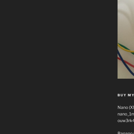
BUY MY
Nano (X
nano_1
ouw3rk
Banano 