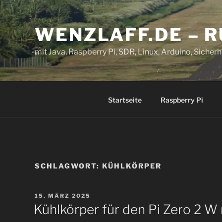
Zum
Inhalt
WENZLAFF.DE – 
springen
mit Java, Raspberry Pi, SDR, Linux, Arduino, Sicherhe
Startseite
Raspberry Pi
SCHLAGWORT:
KÜHLKÖRPER
VERÖFFENTLICHT
15. MÄRZ 2025
AM
Kühlkörper für den Pi Zero 2 W 