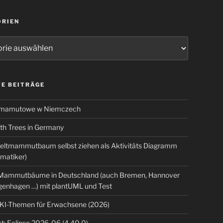
ORIEN
ien
E BEITRÄGE
 mamutowe w Niemczech
 Trees in Germany
eltmammutbaum selbst ziehen als Aktivitäts Diagramm
rmatiker)
ammutbäume in Deutschland (auch Bremen, Hannover
genhagen …) mit plantUML und Test
 KI-Themen für Erwachsene (2026)
t: Eclipse 2026-06 (4.40.0)