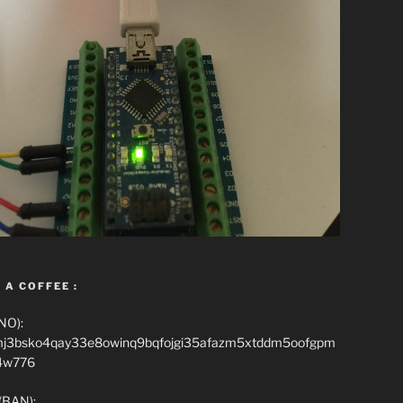
 A COFFEE :
NO):
mj3bsko4qay33e8owinq9bqfojgi35afazm5xtddm5oofgpm
4w776
(BAN):