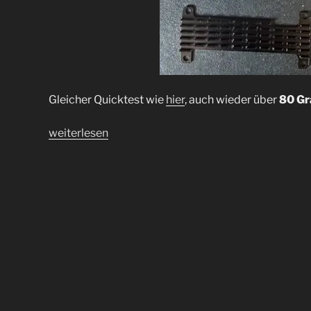
Gleicher Quicktest wie
hier
, auch wieder über
80 Gr
„Kühlkörper
weiterlesen
für
den
Pi
Zero
2
W
mit
Quicktest:
Pool-
Mining