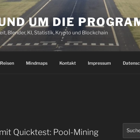
RUND UM DIE PROGR
it, Blender, KI, Statistik, Krypto und Blockchain
Reisen
Mindmaps
Kontakt
Impressum
Datensc
Suchen
mit Quicktest: Pool-Mining
nach: