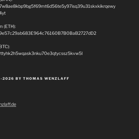
7w8ae8kbp9bg5f69mt6d56te5y97isq39u31skxkikrqewy
4yt
m (ETH):
9e57c29ab683E964c76160B7B0BaB2727dD2
(BTC):
rttyhk2h5wqask3nku70e3qtycssz5kvw5l
 -2026 BY THOMAS WENZLAFF
zlaff.de