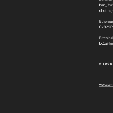
ban_3xr
ehetmzj
Ethereu
0x829F
Bitcoin 
bc1qj4g
© 1998
www.wen