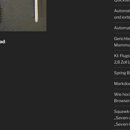
Automat
und ext
Automat
Gerichte
ad
:
Mammu
KI: Flug
2,8 Zoll
Spring 
Markdow
Wie hoch
Browser
Squawk-
„Seven-s
„Seven-f