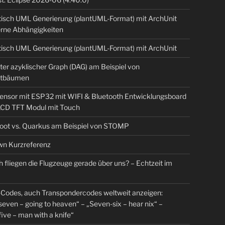
isch UML Generierung (plantUML-Format) mit ArchUnit
erne Abhängigkeiten
isch UML Generierung (plantUML-Format) mit ArchUnit
ter azyklischer Graph (DAG) am Beispiel von
tbäumen
sensor mit ESP32 mit WIFI & Bluetooth Entwicklungsboard
 LCD TFT Modul mit Touch
Boot vs. Quarkus am Beispiel von STOMP
n Kurzreferenz
 fliegen die Flugzeuge gerade über uns? – Echtzeit im
Codes, auch Transpondercodes weltweit anzeigen:
even – going to heaven“ – „Seven-six – hear nix“ –
ive – man with a knife“