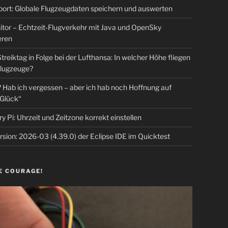
rt: Globale Flugzeugdaten speichern und auswerten
tor – Echtzeit-Flugverkehr mit Java und OpenSky
eren
Streiktag in Folge bei der Lufthansa: In welcher Höhe fliegen
lugzeuge?
Hab ich vergessen – aber ich hab noch Hoffnung auf
Glück“
y Pi: Uhrzeit und Zeitzone korrekt einstellen
sion: 2026-03 (4.39.0) der Eclipse IDE im Quicktest
E COURAGE!