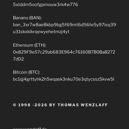
5xtddm5oofgpmouw3rk4w776
Banano (BAN):
ban_3xr7w8ae8kbp9bg5f69mt6d56te5y97isq39
u31skxkikrqewyehetmzj4yt
Ethereum (ETH):
0x829F9e57c29ab683E964c76160B7B0BaB272
7dD2
Bitcoin (BTC):
bc1qj4grttyhk2h5wqask3nku70e3qtycssz5kvw5l
© 1998 -2026 BY THOMAS WENZLAFF