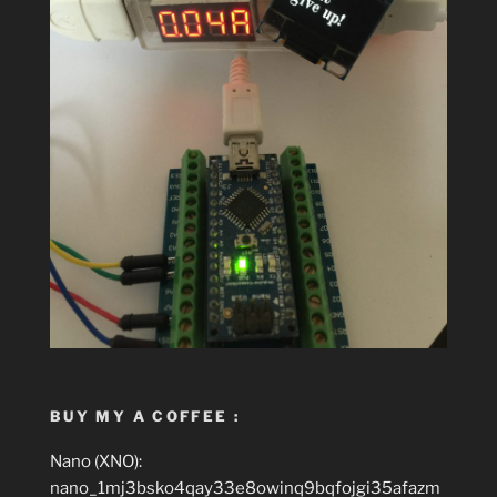
BUY MY A COFFEE :
Nano (XNO):
nano_1mj3bsko4qay33e8owinq9bqfojgi35afazm