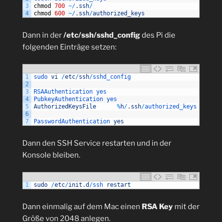
3
chmod
700
~
/
.
ssh
/
4
chmod
600
~
/
.
ssh
/
authorized_keys
Dann in der
/etc/ssh/sshd_config
des Pi die
folgenden Einträge setzen:
1
sudo 
vi
/
etc
/
ssh
/
sshd_config
2
3
RSAAuthentication 
yes
4
PubkeyAuthentication 
yes
5
AuthorizedKeysFile
%
h
/
.
ssh
/
authorized_keys
6
7
PasswordAuthentication 
yes
Dann den SSH Service restarten und in der
Konsole bleiben.
1
sudo
/
etc
/
init
.
d
/
ssh 
restart
Dann einmalig auf dem Mac einen
RSA Key
mit der
Größe von 2048 anlegen.