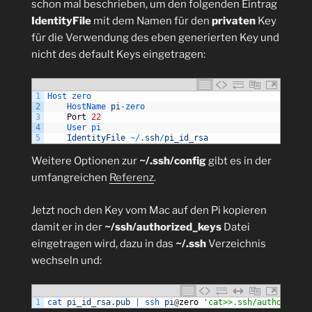
schon mal beschrieben, um den folgenden Eintrag
IdentityFile
mit dem Namen für den
privaten
Key
für die Verwendung des eben generierten Key und
nicht des default Keys eingetragen:
1
Host 
zero
2
HostName 
pi
-
zero
3
Port
22
4
User 
pi
5
IdentityFile
~
/
.
ssh
/
pi_id_rsa
Weitere Optionen zur
~/.ssh/config
gibt es in der
umfangreichen
Referenz
.
Jetzt noch den Key vom Mac auf den Pi kopieren
damit er in der
~/ssh/authorized_keys
Datei
eingetragen wird, dazu in das
~/.ssh
Verzeichnis
wechseln und:
1
cat 
pi_id_rsa
.
pub
|
ssh 
pi
@
zero
'cat>>.ssh/authorized_