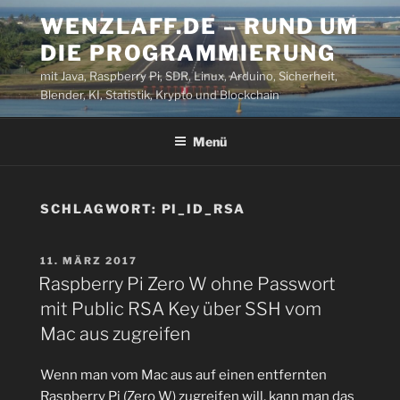
Zum
WENZLAFF.DE – RUND UM
Inhalt
DIE PROGRAMMIERUNG
springen
mit Java, Raspberry Pi, SDR, Linux, Arduino, Sicherheit,
Blender, KI, Statistik, Krypto und Blockchain
Menü
SCHLAGWORT:
PI_ID_RSA
VERÖFFENTLICHT
11. MÄRZ 2017
AM
Raspberry Pi Zero W ohne Passwort
mit Public RSA Key über SSH vom
Mac aus zugreifen
Wenn man vom Mac aus auf einen entfernten
Raspberry Pi (Zero W) zugreifen will, kann man das