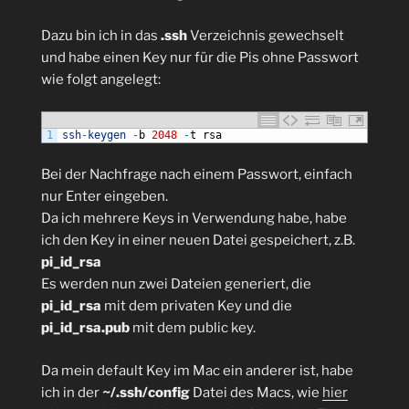
Dazu bin ich in das
.ssh
Verzeichnis gewechselt
und habe einen Key nur für die Pis ohne Passwort
wie folgt angelegt:
1
ssh
-
keygen
-
b
2048
-
t
rsa
Bei der Nachfrage nach einem Passwort, einfach
nur Enter eingeben.
Da ich mehrere Keys in Verwendung habe, habe
ich den Key in einer neuen Datei gespeichert, z.B.
pi_id_rsa
Es werden nun zwei Dateien generiert, die
pi_id_rsa
mit dem privaten Key und die
pi_id_rsa.pub
mit dem public key.
Da mein default Key im Mac ein anderer ist, habe
ich in der
~/.ssh/config
Datei des Macs, wie
hier