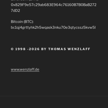
0x829F9e57c29ab683E964c76160B7B0BaB272
7dD2
Bitcoin (BTC):
bc1qj4grttyhk2h5wqask3nku70e3qtycssz5kvw5l
© 1998 -2026 BY THOMAS WENZLAFF
www.wenzlaff.de