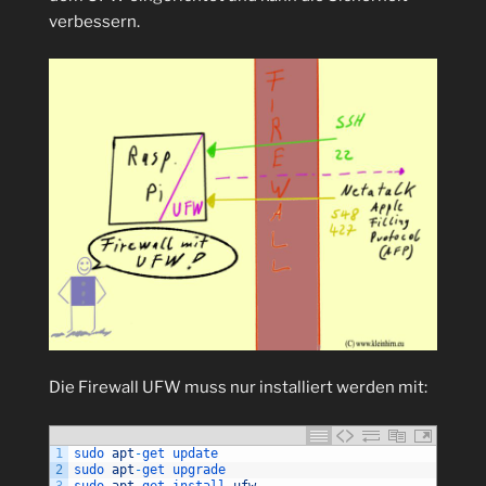
verbessern.
Die Firewall UFW muss nur installiert werden mit:
1
sudo 
apt
-
get 
update
2
sudo 
apt
-
get 
upgrade
3
sudo 
apt
-
get 
install 
ufw