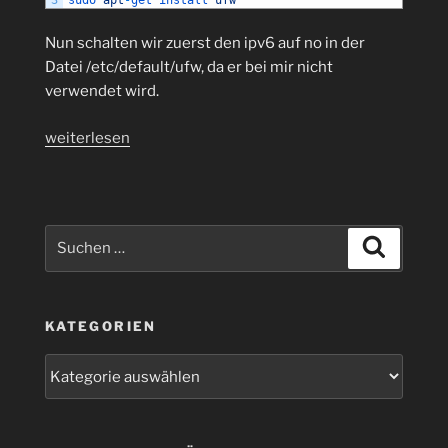
Nun schalten wir zuerst den ipv6 auf no in der
Datei /etc/default/ufw, da er bei mir nicht
verwendet wird.
„Firewall
weiterlesen
in
10
Minuten
einrichen
Suchen
Suchen
mit
nach:
UFW
(Uncomplicated
KATEGORIEN
firewall)
nicht
Kategorien
nur
auf
dem