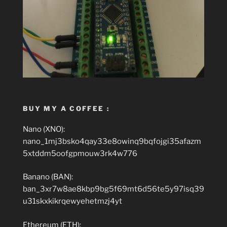
BUY MY A COFFEE :
Nano (XNO):
nano_1mj3bsko4qay33e8owinq9bqfojgi35afazm
5xtddm5oofgpmouw3rk4w776
Banano (BAN):
ban_3xr7w8ae8kbp9bg5f69mt6d56te5y97isq39
u31skxkikrqewyehetmzj4yt
Ethereum (ETH):