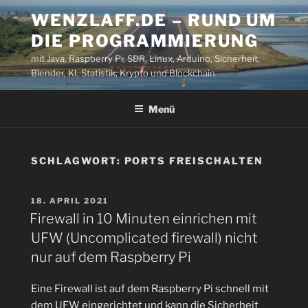
Zum
WENZLAFF.DE – RUND UM
Inhalt
DIE PROGRAMMIERUNG
springen
mit Java, Raspberry Pi, SDR, Linux, Arduino, Sicherheit,
Blender, KI, Statistik, Krypto und Blockchain
Menü
SCHLAGWORT:
PORTS FREISCHALTEN
VERÖFFENTLICHT
18. APRIL 2021
AM
Firewall in 10 Minuten einrichen mit
UFW (Uncomplicated firewall) nicht
nur auf dem Raspberry Pi
Eine Firewall ist auf dem Raspberry Pi schnell mit
dem UFW eingerichtet und kann die Sicherheit