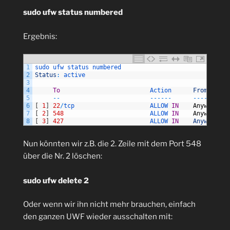
sudo ufw status numbered
Ergebnis:
1
sudo 
ufw 
status 
numbered
2
Status
:
active
3
4
To
Action      
From
5
--
--
--
--
--
--
6
[
1
]
22
/
tcp                     
ALLOW 
IN
Anywhere
7
[
2
]
548
ALLOW 
IN
Anywhere
8
[
3
]
427
ALLOW 
IN
Anywhere
Nun könnten wir z.B. die 2. Zeile mit dem Port 548
über die Nr. 2 löschen:
sudo ufw delete 2
Oder wenn wir ihn nicht mehr brauchen, einfach
den ganzen UWF wieder ausschalten mit: