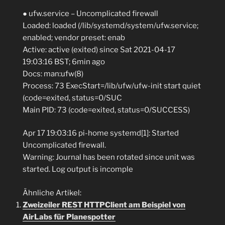
● ufw.service – Uncomplicated firewall
Loaded: loaded (/lib/systemd/system/ufw.service;
enabled; vendor preset: enab
Active: active (exited) since Sat 2021-04-17
19:03:16 BST; 6min ago
Docs: man:ufw(8)
Process: 73 ExecStart=/lib/ufw/ufw-init start quiet
(code=exited, status=0/SUC
Main PID: 73 (code=exited, status=0/SUCCESS)
Apr 17 19:03:16 pi-home systemd[1]: Started
Uncomplicated firewall.
Warning: Journal has been rotated since unit was
started. Log output is incomple
Ähnliche Artikel:
Zweizeiler REST HTTPClient am Beispiel von
AirLabs für Planespotter