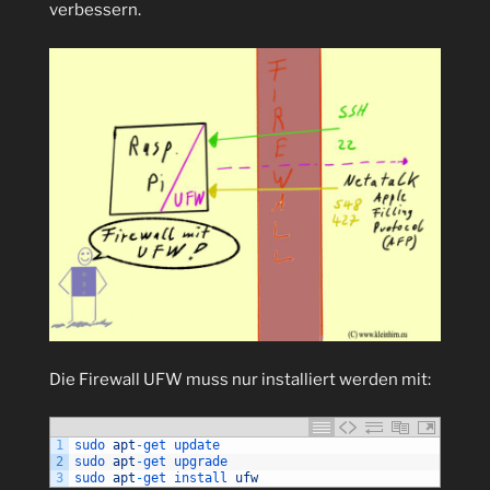
verbessern.
Die Firewall UFW muss nur installiert werden mit:
1
sudo 
apt
-
get 
update
2
sudo 
apt
-
get 
upgrade
3
sudo 
apt
-
get 
install 
ufw