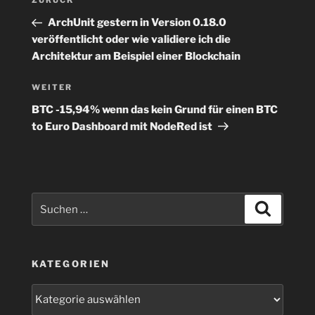
Vorheriger
ZURÜCK
Beitrag
ArchUnit gestern in Version 0.18.0
veröffentlicht oder wie validiere ich die
Architektur am Beispiel einer Blockchain
Nächster
WEITER
Beitrag
BTC -15,94% wenn das kein Grund für einen BTC
to Euro Dashboard mit NodeRed ist
Suchen
Suchen
nach:
KATEGORIEN
Kategorien