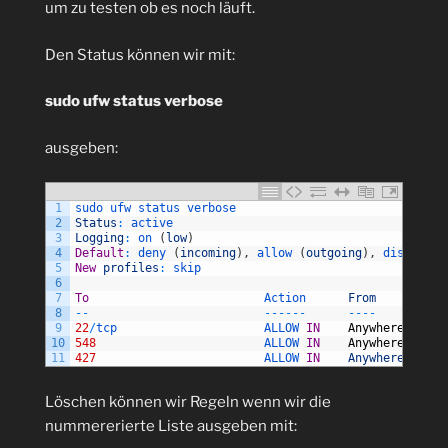
um zu testen ob es noch läuft.
Den Status können wir mit:
sudo ufw status verbose
ausgeben:
1
sudo 
ufw 
status 
verbose
2
Status
:
active
3
Logging
:
on
(
low
)
4
Default
:
deny
(
incoming
)
,
allow
(
outgoing
)
,
disabled
5
New
profiles
:
skip
6
7
To
Action      
From
8
--
--
--
--
--
--
9
22
/
tcp                     
ALLOW 
IN
Anywhere
10
548
ALLOW 
IN
Anywhere
11
427
ALLOW 
IN
Anywhere
Löschen können wir Regeln wenn wir die
nummererierte Liste ausgeben mit: