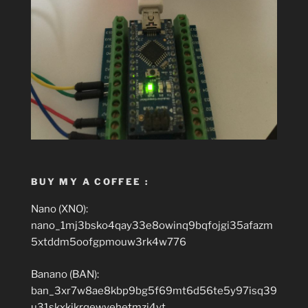
BUY MY A COFFEE :
Nano (XNO):
nano_1mj3bsko4qay33e8owinq9bqfojgi35afazm
5xtddm5oofgpmouw3rk4w776
Banano (BAN):
ban_3xr7w8ae8kbp9bg5f69mt6d56te5y97isq39
u31skxkikrqewyehetmzj4yt