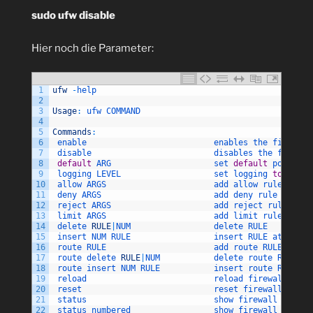
sudo ufw disable
Hier noch die Parameter:
1
ufw
-
help
2
3
Usage
:
ufw 
COMMAND
4
5
Commands
:
6
enable                          
enables 
the 
firewall
7
disable                         
disables 
the 
firewal
8
default
ARG                     
set 
default
policy
9
logging 
LEVEL                   
set 
logging 
to
LEVEL
10
allow 
ARGS                      
add 
allow 
rule
11
deny 
ARGS                       
add 
deny 
rule
12
reject 
ARGS                     
add 
reject 
rule
13
limit 
ARGS                      
add 
limit 
rule
14
delete 
RULE
|
NUM                 
delete 
RULE
15
insert 
NUM 
RULE                 
insert 
RULE 
at 
NUM
16
route 
RULE                      
add 
route 
RULE
17
route 
delete 
RULE
|
NUM           
delete 
route 
RULE
18
route 
insert 
NUM 
RULE           
insert 
route 
RULE 
at
19
reload                          
reload 
firewall
20
reset                           
reset 
firewall
21
status                          
show 
firewall 
status
22
status 
numbered                 
show 
firewall 
status