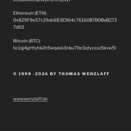
Ethereum (ETH):
0x829F9e57c29ab683E964c76160B7B0BaB272
7dD2
Bitcoin (BTC):
bc1qj4grttyhk2h5wqask3nku70e3qtycssz5kvw5l
© 1998 -2026 BY THOMAS WENZLAFF
www.wenzlaff.de