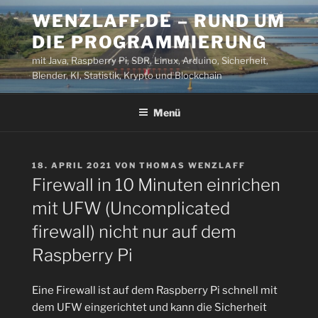
Zum
WENZLAFF.DE – RUND UM
Inhalt
DIE PROGRAMMIERUNG
springen
mit Java, Raspberry Pi, SDR, Linux, Arduino, Sicherheit,
Blender, KI, Statistik, Krypto und Blockchain
Menü
VERÖFFENTLICHT
18. APRIL 2021
VON
THOMAS WENZLAFF
AM
Firewall in 10 Minuten einrichen
mit UFW (Uncomplicated
firewall) nicht nur auf dem
Raspberry Pi
Eine Firewall ist auf dem Raspberry Pi schnell mit
dem UFW eingerichtet und kann die Sicherheit