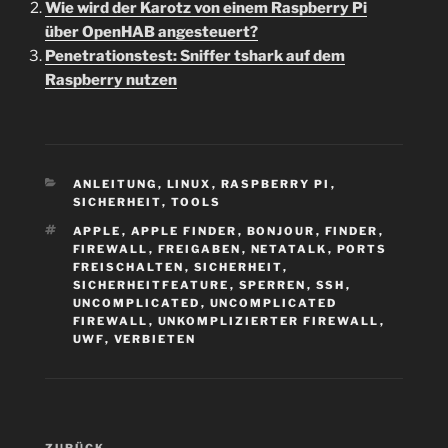
Wie wird der Karotz von einem Raspberry Pi
über OpenHAB angesteuert?
Penetrationstest: Sniffer tshark auf dem
Raspberry nutzen
KATEGORIEN
ANLEITUNG
,
LINUX
,
RASPBERRY PI
,
SICHERHEIT
,
TOOLS
SCHLAGWÖRTER
APPLE
,
APPLE FINDER
,
BONJOUR
,
FINDER
,
FIREWALL
,
FREIGABEN
,
NETATALK
,
PORTS
FREISCHALTEN
,
SICHERHEIT
,
SICHERHEITFEATURE
,
SPERREN
,
SSH
,
UNCOMPLICATED
,
UNCOMPLICATED
FIREWALL
,
UNKOMPLIZIERTER FIREWALL
,
UWF
,
VERBIETEN
Beitragsnavigation