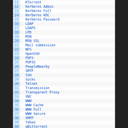
11
KTorrent
12
Kerberos 
Admin
13
Kerberos 
Full
14
Kerberos 
KDC
15
Kerberos 
Password
16
LDAP
17
LDAPS
18
LPD
19
MSN
20
MSN 
SSL
21
Mail 
submission
22
NFS
23
OpenSSH
24
POP3
25
POP3S
26
PeopleNearby
27
SMTP
28
SSH
29
Socks
30
Telnet
31
Transmission
32
Transparent 
Proxy
33
VNC
34
WWW
35
WWW 
Cache
36
WWW 
Full
37
WWW 
Secure
38
XMPP
39
Yahoo
40
qBittorrent