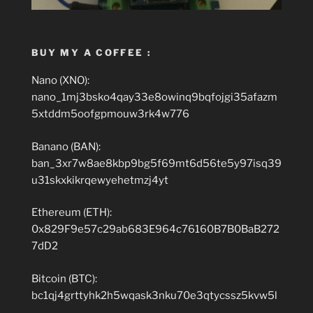
BUY MY A COFFEE :
Nano (XNO):
nano_1mj3bsko4qay33e8owinq9bqfojgi35afazm
5xtddm5oofgpmouw3rk4w776
Banano (BAN):
ban_3xr7w8ae8kbp9bg5f69mt6d56te5y97isq39
u31skxkikrqewyehetmzj4yt
Ethereum (ETH):
0x829F9e57c29ab683E964c76160B7B0BaB272
7dD2
Bitcoin (BTC):
bc1qj4grttyhk2h5wqask3nku70e3qtycssz5kvw5l