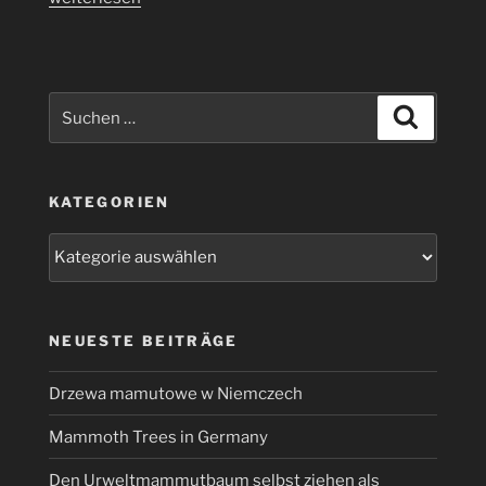
Records
zum
Tag
der
Suchen
Suchen
Arbeit
nach:
(1)“
KATEGORIEN
Kategorien
NEUESTE BEITRÄGE
Drzewa mamutowe w Niemczech
Mammoth Trees in Germany
Den Urweltmammutbaum selbst ziehen als