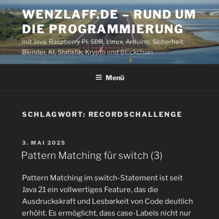
Zum
WENZLAFF.DE – RUND UM
Inhalt
DIE PROGRAMMIERUNG
springen
mit Java, Raspberry Pi, SDR, Linux, Arduino, Sicherheit,
Blender, KI, Statistik, Krypto und Blockchain
Menü
SCHLAGWORT:
RECORDSCHALLENGE
VERÖFFENTLICHT
3. MAI 2025
AM
Pattern Matching für switch (3)
Pattern Matching im switch-Statement ist seit
Java 21 ein vollwertiges Feature, das die
Ausdruckskraft und Lesbarkeit von Code deutlich
erhöht. Es ermöglicht, dass case-Labels nicht nur