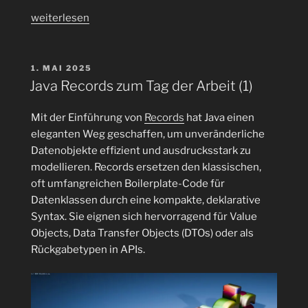
„Record
weiterlesen
Patterns:
Wie
Record
VERÖFFENTLICHT
1. MAI 2025
AM
Patterns
Java Records zum Tag der Arbeit (1)
das
Extrahieren
Mit der Einführung von
Records
hat Java einen
von
eleganten Weg geschaffen, um unveränderliche
Komponenten
Datenobjekte effizient und ausdrucksstark zu
vereinfachen
modellieren. Records ersetzen den klassischen,
(2)“
oft umfangreichen Boilerplate-Code für
Datenklassen durch eine kompakte, deklarative
Syntax. Sie eignen sich hervorragend für Value
Objects, Data Transfer Objects (DTOs) oder als
Rückgabetypen in APIs.