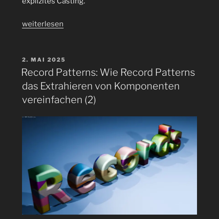
explizites Casting.
„Pattern
weiterlesen
Matching
für
switch
VERÖFFENTLICHT
2. MAI 2025
AM
(3)“
Record Patterns: Wie Record Patterns
das Extrahieren von Komponenten
vereinfachen (2)