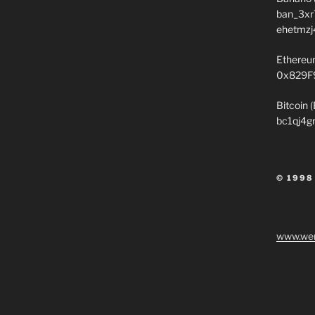
ban_3xr
ehetmzj
Ethereu
0x829F
Bitcoin 
bc1qj4g
© 1998
www.wen