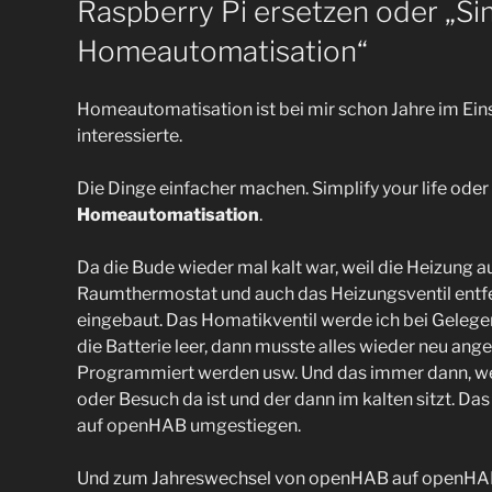
Raspberry Pi ersetzen oder „Si
Homeautomatisation“
Homeautomatisation ist bei mir schon Jahre im Ei
interessierte.
Die Dinge einfacher machen. Simplify your life oder
Homeautomatisation
.
Da die Bude wieder mal kalt war, weil die Heizung a
Raumthermostat und auch das Heizungsventil entfer
eingebaut. Das Homatikventil werde ich bei Gelegen
die Batterie leer, dann musste alles wieder neu ange
Programmiert werden usw. Und das immer dann, wen
oder Besuch da ist und der dann im kalten sitzt. Da
auf openHAB umgestiegen.
Und zum Jahreswechsel von openHAB auf openHAB 2.