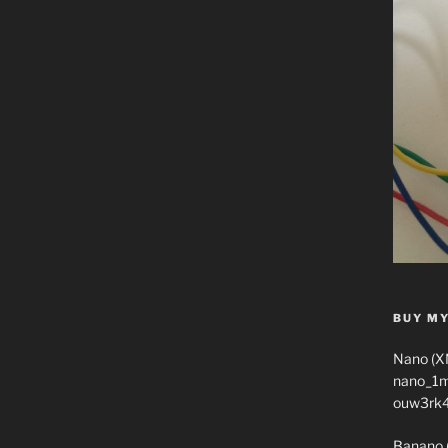
BUY MY
Nano (X
nano_1
ouw3rk
Banano 