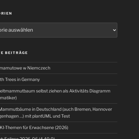
ORIEN
ien
E BEITRÄGE
 mamutowe w Niemczech
 Trees in Germany
eltmammutbaum selbst ziehen als Aktivitäts Diagramm
rmatiker)
ammutbäume in Deutschland (auch Bremen, Hannover
genhagen …) mit plantUML und Test
 KI-Themen für Erwachsene (2026)
t: Eclipse 2026-06 (4.40.0)