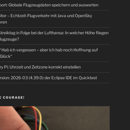
rt: Globale Flugzeugdaten speichern und auswerten
tor – Echtzeit-Flugverkehr mit Java und OpenSky
eren
Streiktag in Folge bei der Lufthansa: In welcher Höhe fliegen
lugzeuge?
Hab ich vergessen – aber ich hab noch Hoffnung auf
Glück“
y Pi: Uhrzeit und Zeitzone korrekt einstellen
sion: 2026-03 (4.39.0) der Eclipse IDE im Quicktest
E COURAGE!