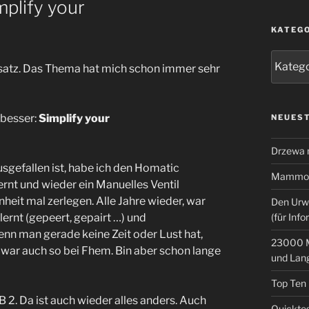
mplify your
KATEG
Kategor
nsatz. Das Thema hat mich schon immer sehr
 besser:
Simplify your
NEUEST
Drzewa
usgefallen ist, habe ich den Homatic
Mammoth
nt und wieder ein Manuelles Ventil
heit mal zerlegen. Alle Jahre wieder, war
Den Urw
lernt (gepeert, gepairt …) und
(für Info
n man gerade keine Zeit oder Lust hat,
23000 M
s war auch so bei Fhem. Bin aber schon lange
und Lan
Top Ten
 Da ist auch wieder alles anders. Auch
Quicktes