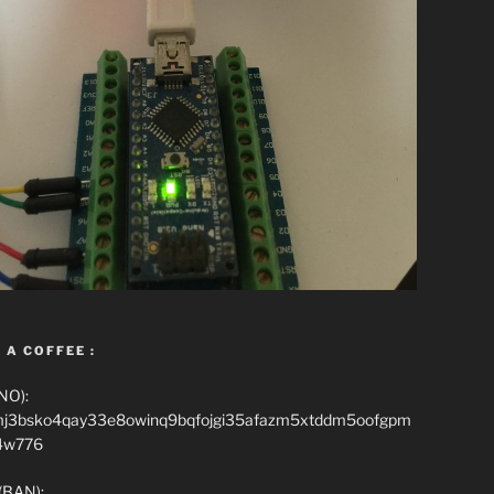
 A COFFEE :
NO):
mj3bsko4qay33e8owinq9bqfojgi35afazm5xtddm5oofgpm
4w776
(BAN):