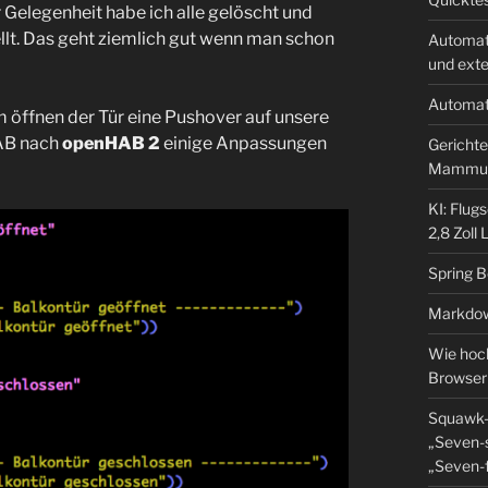
r Gelegenheit habe ich alle gelöscht und
llt. Das geht ziemlich gut wenn man schon
Automat
und ext
Automat
im öffnen der Tür eine Pushover auf unsere
HAB nach
openHAB 2
einige Anpassungen
Gerichte
Mammu
KI: Flug
2,8 Zoll
Spring 
Markdow
Wie hoch
Browser
Squawk-
„Seven-s
„Seven-f