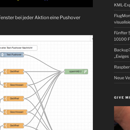
KML-Expo
FlugMoni
Fenster bei jeder Aktion eine Pushover
visualisi
Fünfter 
10100 F
Backup? 
„Ewiges 
Raspberr
Neue Ver
GIVE M