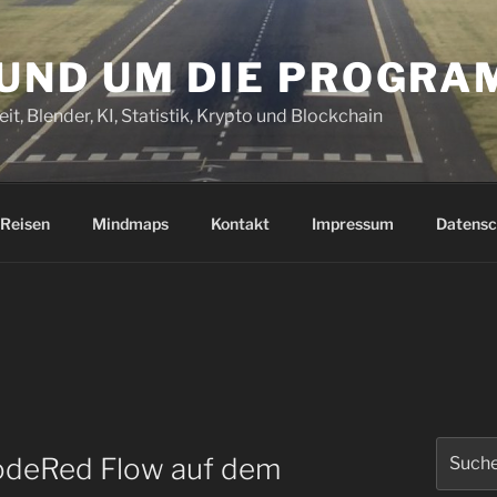
RUND UM DIE PROGR
it, Blender, KI, Statistik, Krypto und Blockchain
Reisen
Mindmaps
Kontakt
Impressum
Datensc
Suchen
odeRed Flow auf dem
nach: