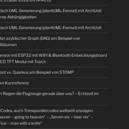
isch UML Generierung (plantUML-Format) mit ArchUnit
erne Abhängigkeiten
isch UML Generierung (plantUML-Format) mit ArchUnit
ter azyklischer Graph (DAG) am Beispiel von
tbäumen
sensor mit ESP32 mit WIFI & Bluetooth Entwicklungsboard
 LCD TFT Modul mit Touch
Boot vs. Quarkus am Beispiel von STOMP
n Kurzreferenz
 fliegen die Flugzeuge gerade über uns? – Echtzeit im
Codes, auch Transpondercodes weltweit anzeigen:
even – going to heaven“ – „Seven-six – hear nix“ –
ive – man with a knife“