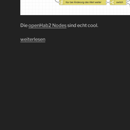
Die
openHab2 Nodes
sind echt cool.
„2019:
weiterlesen
OpenHAB
Rules
durch
NodeRed
Flow
auf
dem
Raspberry
Pi
ersetzen
oder
„Simplify
your