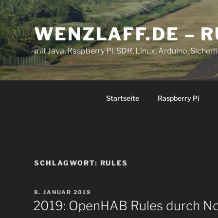
Zum
Inhalt
WENZLAFF.DE – 
springen
mit Java, Raspberry Pi, SDR, Linux, Arduino, Sicherhe
Startseite
Raspberry Pi
SCHLAGWORT:
RULES
VERÖFFENTLICHT
8. JANUAR 2019
AM
2019: OpenHAB Rules durch N