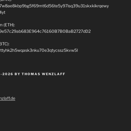
7w8ae8kbp9bg5f69mt6d56te5y97isq39u31skxkikrqewy
4yt
m (ETH):
9e57c29ab683E964c76160B7B0BaB2727dD2
(BTC):
rttyhk2h5wqask3nku70e3qtycssz5kvw5l
 -2026 BY THOMAS WENZLAFF
zlaff.de