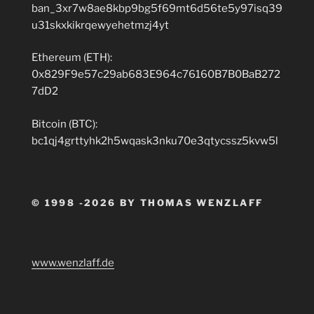
ban_3xr7w8ae8kbp9bg5f69mt6d56te5y97isq39
u31skxkikrqewyehetmzj4yt
Ethereum (ETH):
0x829F9e57c29ab683E964c76160B7B0BaB272
7dD2
Bitcoin (BTC):
bc1qj4grttyhk2h5wqask3nku70e3qtycssz5kvw5l
© 1998 -2026 BY THOMAS WENZLAFF
www.wenzlaff.de