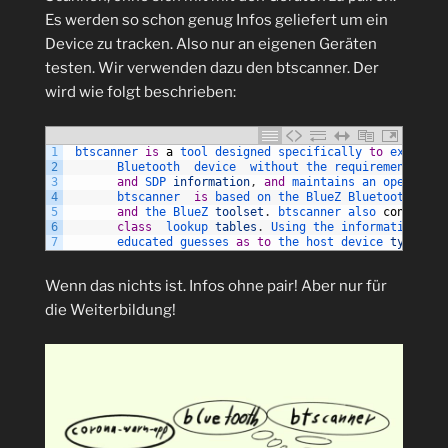
Es werden so schon genug Infos geliefert um ein
Device zu tracken. Also nur an eigenen Geräten
testen. Wir verwenden dazu den btscanner. Der
wird wie folgt beschrieben:
1
btscanner 
is
a
tool 
designed 
specifically 
to
extract 
2
Bluetooth  
device  
without 
the 
requirement 
to
p
3
and
SDP 
information
,
and
maintains 
an 
open 
conn
4
btscanner  
is
based 
on 
the 
BlueZ 
Bluetooth 
stac
5
and
the 
BlueZ 
toolset
.
btscanner 
also 
contains
6
class
lookup 
tables
.
Using 
the 
information 
gat
7
educated 
guesses 
as
to
the 
host 
device 
type
Wenn das nichts ist. Infos ohne pair! Aber nur für
die Weiterbildung!