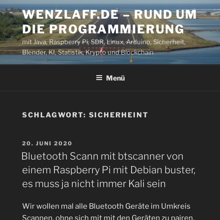
Zum
WENZLAFF.DE – RUND UM
Inhalt
DIE PROGRAMMIERUNG
springen
mit Java, Raspberry Pi, SDR, Linux, Arduino, Sicherheit,
Blender, KI, Statistik, Krypto und Blockchain
Menü
SCHLAGWORT:
SICHERHEINT
VERÖFFENTLICHT
20. JUNI 2020
AM
Bluetooth Scann mit btscanner von
einem Raspberry Pi mit Debian buster,
es muss ja nicht immer Kali sein
Wir wollen mal alle Bluetooth Geräte im Umkreis
Scannen, ohne sich mit mit den Geräten zu pairen.