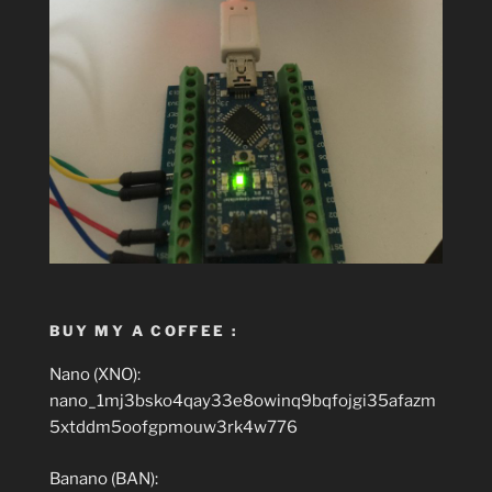
BUY MY A COFFEE :
Nano (XNO):
nano_1mj3bsko4qay33e8owinq9bqfojgi35afazm
5xtddm5oofgpmouw3rk4w776
Banano (BAN):