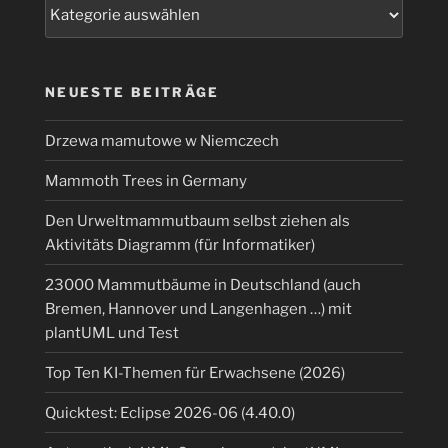
Kategorien
buster,
es
muss
ja
NEUESTE BEITRÄGE
nicht
immer
Drzewa mamutowe w Niemczech
Kali
Mammoth Trees in Germany
sein“
Den Urweltmammutbaum selbst ziehen als
Aktivitäts Diagramm (für Informatiker)
23000 Mammutbäume in Deutschland (auch
Bremen, Hannover und Langenhagen …) mit
plantUML und Test
Top Ten KI-Themen für Erwachsene (2026)
Quicktest: Eclipse 2026-06 (4.40.0)