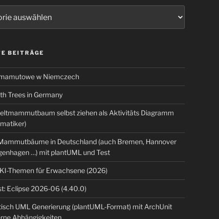
ien
E BEITRÄGE
 mamutowe w Niemczech
 Trees in Germany
eltmammutbaum selbst ziehen als Aktivitäts Diagramm
rmatiker)
ammutbäume in Deutschland (auch Bremen, Hannover
genhagen …) mit plantUML und Test
 KI-Themen für Erwachsene (2026)
t: Eclipse 2026-06 (4.40.0)
isch UML Generierung (plantUML-Format) mit ArchUnit
erne Abhängigkeiten