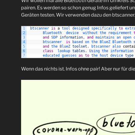
Wir wollen mal alle Bluetooth Geräte im Umkreis Sc
pairen. Es werden so schon genug Infos geliefert um
Geräten testen. Wir verwenden dazu den btscanner. 
1
btscanner 
is
a
tool 
designed 
specifically 
to
extr
2
Bluetooth  
device  
without 
the 
requirement 
3
and
SDP 
information
,
and
maintains 
an 
open 
4
btscanner  
is
based 
on 
the 
BlueZ 
Bluetooth 
5
and
the 
BlueZ 
toolset
.
btscanner 
also 
conta
6
class
lookup 
tables
.
Using 
the 
information
7
educated 
guesses 
as
to
the 
host 
device 
type
Wenn das nichts ist. Infos ohne pair! Aber nur für di