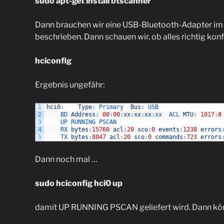
sudo apt-get install btscanner
Dann brauchen wir eine USB-Bluetooth-Adapter im 
beschrieben. Dann schauen wir, ob alles richtig konfi
hciconfig
Ergebnis ungefähr:
1
hci0
:
Type
:
Primary  
Bus
:
USB
2
BD 
Address
:
00
:
00
:
xx
:
xx
:
xx
:
xx  
ACL 
MTU
:
1017
:
8
3
UP 
RUNNING 
PSCAN
4
RX 
bytes
:
15760
acl
:
20
sco
:
0
events
:
1238
errors
5
TX 
bytes
:
8047
acl
:
20
sco
:
0
commands
:
723
errors
Dann noch mal …
sudo hciconfig hci0 up
damit UP RUNNING PSCAN geliefert wird. Dann kö