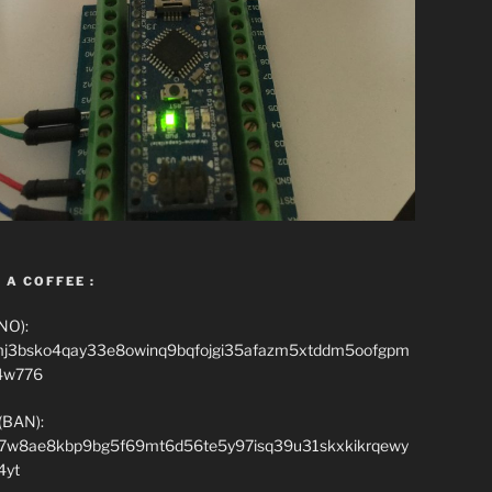
 A COFFEE :
NO):
mj3bsko4qay33e8owinq9bqfojgi35afazm5xtddm5oofgpm
4w776
(BAN):
7w8ae8kbp9bg5f69mt6d56te5y97isq39u31skxkikrqewy
4yt