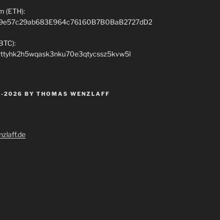
m (ETH):
9e57c29ab683E964c76160B7B0BaB2727dD2
(BTC):
rttyhk2h5wqask3nku70e3qtycssz5kvw5l
 -2026 BY THOMAS WENZLAFF
zlaff.de