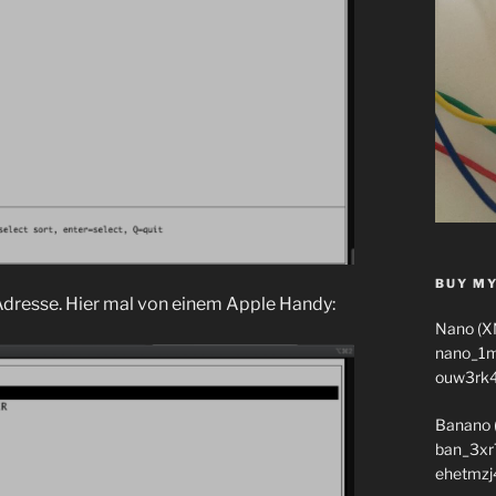
BUY MY
Adresse. Hier mal von einem Apple Handy:
Nano (X
nano_1
ouw3rk
Banano 
ban_3xr
ehetmzj