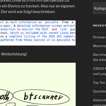
annen, ohne sich mit mit den Geräten zu
Kategor
 ein Device zu tracken. Also nur an eigenen
Der wird wie folgt beschrieben:
act 
as
much 
information 
as
possible  
from
a
NEUEST
to
pair
.
A
detailed 
information 
screen 
extracts 
HCI
connection 
to
monitor 
the 
RSSI  
and
link  
quality
.
stack
,
which 
is
included 
with 
recent 
Linux 
kernels
,
ins
a
complete 
listing 
of 
the 
IEEE 
OUI 
numbers  
and
Drzewa
 
gathered 
from 
these 
sources 
it 
is
possible 
to
make
Mammoth
e Weiterbildung!
Den Urw
(für Info
23000 M
und Lan
Top Ten
Quicktes
Automat
und ext