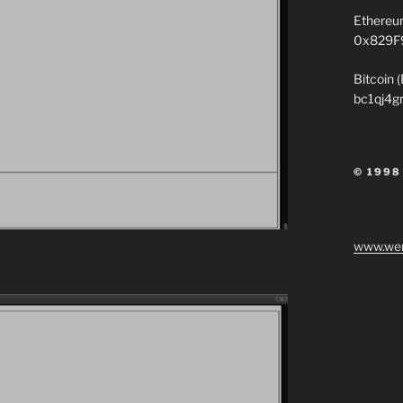
Ethereu
0x829F
Bitcoin 
bc1qj4g
© 1998
www.wen