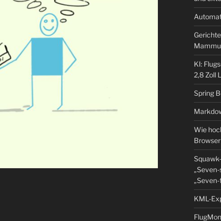
Automat
Gerichte
Mammu
KI: Flug
2,8 Zoll
Spring 
Markdow
Wie hoch
Browser
Squawk-
„Seven-s
„Seven-f
KML-Expo
FlugMoni