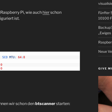
visualisi
Raspberry Pi, wie auch
hier
schon
Fünfter 
guriert ist.
10100 F
Backup? 
„Ewiges 
Raspberr
Neue Ver
SCO 
MTU
:
64
:
8
:
0
:
0
GIVE M
nnen wir schon den
btscanner
starten: