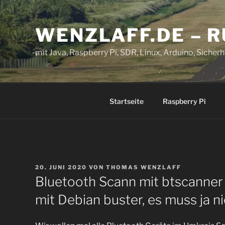
Zum
Inhalt
WENZLAFF.DE – 
springen
mit Java, Raspberry Pi, SDR, Linux, Arduino, Sicherhe
Startseite
Raspberry Pi
VERÖFFENTLICHT
20. JUNI 2020
VON
THOMAS WENZLAFF
AM
Bluetooth Scann mit btscanner
mit Debian buster, es muss ja ni