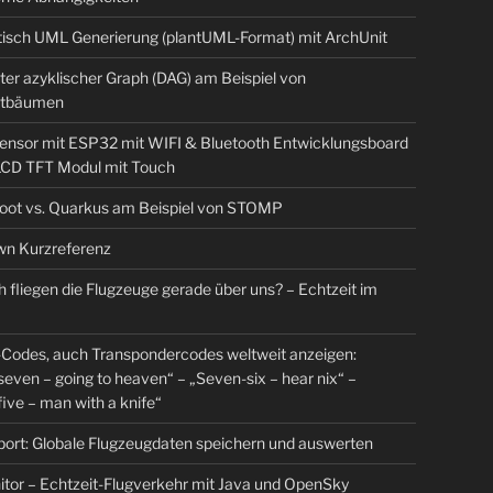
isch UML Generierung (plantUML-Format) mit ArchUnit
ter azyklischer Graph (DAG) am Beispiel von
tbäumen
sensor mit ESP32 mit WIFI & Bluetooth Entwicklungsboard
 LCD TFT Modul mit Touch
Boot vs. Quarkus am Beispiel von STOMP
n Kurzreferenz
 fliegen die Flugzeuge gerade über uns? – Echtzeit im
Codes, auch Transpondercodes weltweit anzeigen:
even – going to heaven“ – „Seven-six – hear nix“ –
ive – man with a knife“
rt: Globale Flugzeugdaten speichern und auswerten
tor – Echtzeit-Flugverkehr mit Java und OpenSky