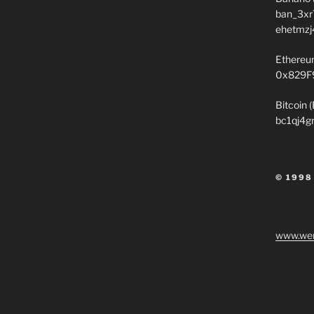
ban_3xr
ehetmzj
Ethereu
0x829F
Bitcoin 
bc1qj4g
© 1998
www.wen