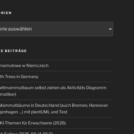
ORIEN
ien
E BEITRÄGE
 mamutowe w Niemczech
 Trees in Germany
eltmammutbaum selbst ziehen als Aktivitäts Diagramm
rmatiker)
ammutbäume in Deutschland (auch Bremen, Hannover
genhagen …) mit plantUML und Test
 KI-Themen für Erwachsene (2026)
t: Eclipse 2026-06 (4.40.0)