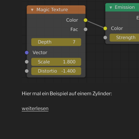
Hier mal ein Beispiel auf einem Zylinder:
„Blender
weiterlesen
Magic
Texture
Node
für