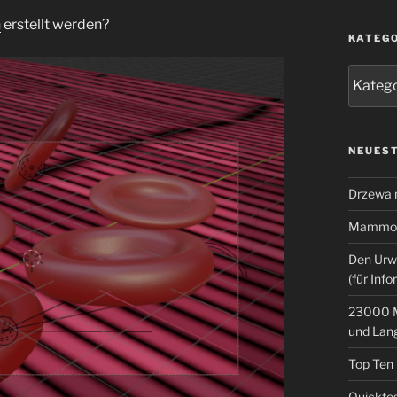
n
erstellt werden?
KATEG
Kategor
NEUEST
Drzewa
Mammoth
Den Urw
(für Info
23000 M
und Lan
Top Ten
Quicktes