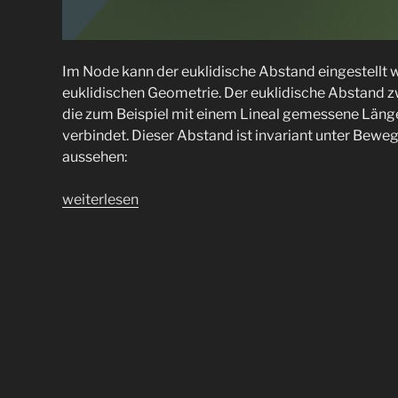
Im Node kann der euklidische Abstand eingestellt w
euklidischen Geometrie. Der euklidische Abstand z
die zum Beispiel mit einem Lineal gemessene Länge 
verbindet. Dieser Abstand ist invariant unter Be
aussehen:
„Voronoi
weiterlesen
Texture
Node
in
Blender
mit
euklidischen
Geometrie
nutzen“