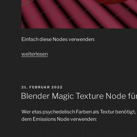
Einfach diese Nodes verwenden:
„Brick
weiterlesen
Texture
und
Glossy
BSDF
VERÖFFENTLICHT
21. FEBRUAR 2022
für
AM
Blender Magic Texture Node fü
Blender
Hintergründe“
Wer etas psychedelisch Farben als Textur benötigt
dem Emissions Node verwenden: