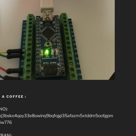
 A COFFEE :
NO):
mj3bsko4qay33e8owinq9bqfojgi35afazm5xtddm5oofgpm
4w776
(BAN):