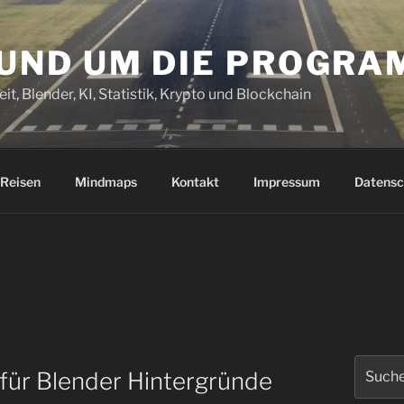
RUND UM DIE PROGR
it, Blender, KI, Statistik, Krypto und Blockchain
Reisen
Mindmaps
Kontakt
Impressum
Datensc
Suchen
für Blender Hintergründe
nach: