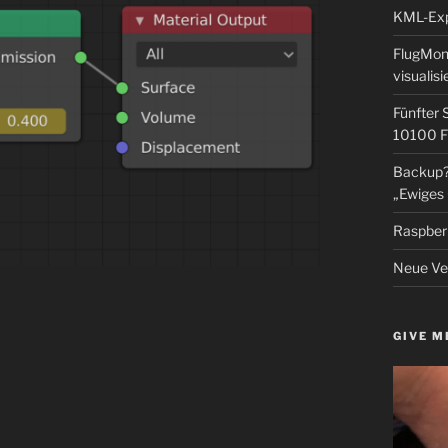
KML-Expo
FlugMoni
visualisi
Fünfter 
10100 F
Backup? 
„Ewiges 
Raspberr
Neue Ver
GIVE M