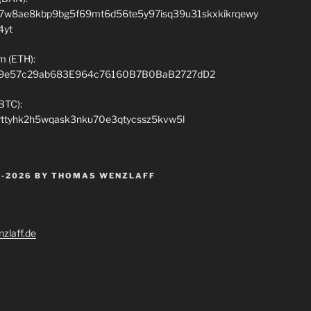
7w8ae8kbp9bg5f69mt6d56te5y97isq39u31skxkikrqewy
4yt
m (ETH):
9e57c29ab683E964c76160B7B0BaB2727dD2
(BTC):
rttyhk2h5wqask3nku70e3qtycssz5kvw5l
 -2026 BY THOMAS WENZLAFF
zlaff.de