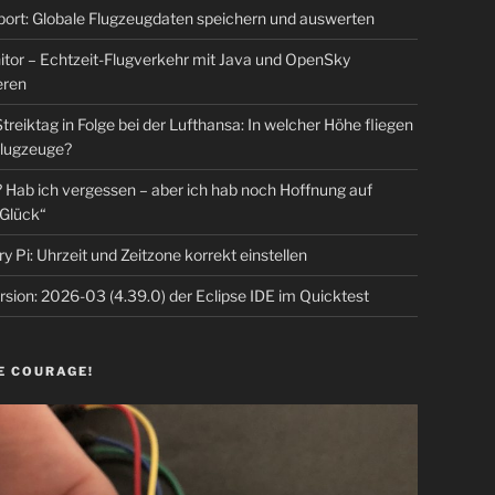
rt: Globale Flugzeugdaten speichern und auswerten
tor – Echtzeit-Flugverkehr mit Java und OpenSky
eren
Streiktag in Folge bei der Lufthansa: In welcher Höhe fliegen
lugzeuge?
Hab ich vergessen – aber ich hab noch Hoffnung auf
Glück“
y Pi: Uhrzeit und Zeitzone korrekt einstellen
sion: 2026-03 (4.39.0) der Eclipse IDE im Quicktest
E COURAGE!