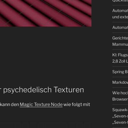
Automat
und ext
Automat
Gerichte
Mammu
KI: Flug
2,8 Zoll
Spring 
Markdow
r psychedelisch Texturen
Wie hoch
Browser
, kann den
Magic Texture Node
wie folgt mit
Squawk-
„Seven-s
„Seven-f