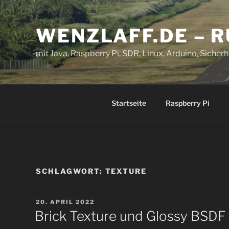
Zum
Inhalt
WENZLAFF.DE – 
springen
mit Java, Raspberry Pi, SDR, Linux, Arduino, Sicherhe
Startseite
Raspberry Pi
SCHLAGWORT:
TEXTURE
VERÖFFENTLICHT
20. APRIL 2022
AM
Brick Texture und Glossy BSDF 