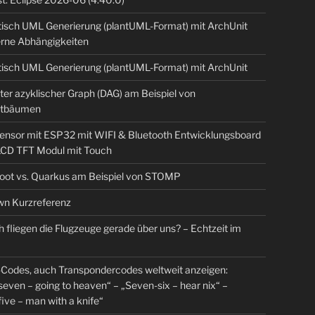
isch UML Generierung (plantUML-Format) mit ArchUnit
erne Abhängigkeiten
isch UML Generierung (plantUML-Format) mit ArchUnit
ter azyklischer Graph (DAG) am Beispiel von
tbäumen
sensor mit ESP32 mit WIFI & Bluetooth Entwicklungsboard
 LCD TFT Modul mit Touch
Boot vs. Quarkus am Beispiel von STOMP
n Kurzreferenz
 fliegen die Flugzeuge gerade über uns? – Echtzeit im
Codes, auch Transpondercodes weltweit anzeigen:
even – going to heaven“ – „Seven-six – hear nix“ –
ive – man with a knife“