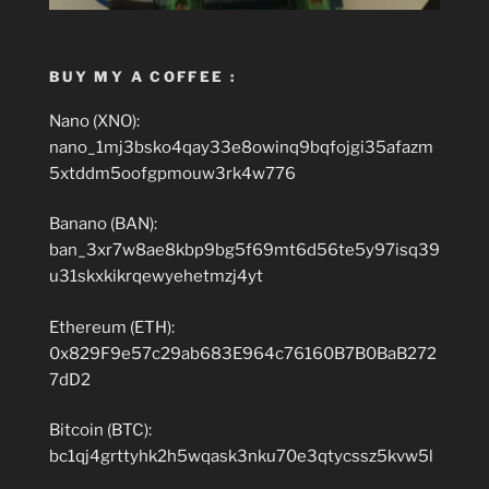
BUY MY A COFFEE :
Nano (XNO):
nano_1mj3bsko4qay33e8owinq9bqfojgi35afazm
5xtddm5oofgpmouw3rk4w776
Banano (BAN):
ban_3xr7w8ae8kbp9bg5f69mt6d56te5y97isq39
u31skxkikrqewyehetmzj4yt
Ethereum (ETH):
0x829F9e57c29ab683E964c76160B7B0BaB272
7dD2
Bitcoin (BTC):
bc1qj4grttyhk2h5wqask3nku70e3qtycssz5kvw5l