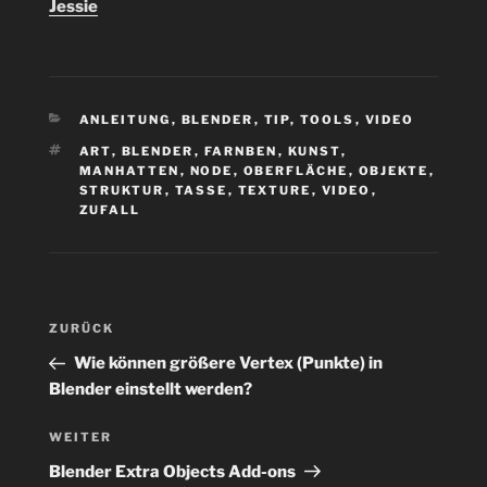
Jessie
KATEGORIEN
ANLEITUNG
,
BLENDER
,
TIP
,
TOOLS
,
VIDEO
SCHLAGWÖRTER
ART
,
BLENDER
,
FARNBEN
,
KUNST
,
MANHATTEN
,
NODE
,
OBERFLÄCHE
,
OBJEKTE
,
STRUKTUR
,
TASSE
,
TEXTURE
,
VIDEO
,
ZUFALL
Beitragsnavigation
Vorheriger
ZURÜCK
Beitrag
Wie können größere Vertex (Punkte) in
Blender einstellt werden?
Nächster
WEITER
Beitrag
Blender Extra Objects Add-ons