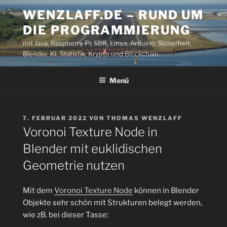
Zum
WENZLAFF.DE – RUND UM
Inhalt
DIE PROGRAMMIERUNG
springen
mit Java, Raspberry Pi, SDR, Linux, Arduino, Sicherheit,
Blender, KI, Statistik, Krypto und Blockchain
Menü
VERÖFFENTLICHT
7. FEBRUAR 2022
VON
THOMAS WENZLAFF
AM
Voronoi Texture Node in
Blender mit euklidischen
Geometrie nutzen
Mit dem
Voronoi Texture Node
können in Blender
Objekte sehr schön mit Strukturen belegt werden,
wie zB. bei dieser Tasse: