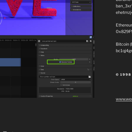
ban_3xr
ehetmzj
Ethereu
0x829F
Bitcoin 
bc1qj4g
© 1998
www.wen