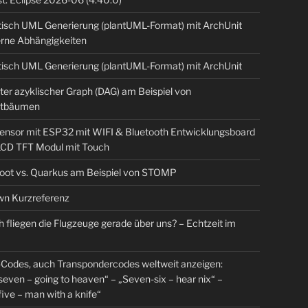
isch UML Generierung (plantUML-Format) mit ArchUnit
erne Abhängigkeiten
isch UML Generierung (plantUML-Format) mit ArchUnit
ter azyklischer Graph (DAG) am Beispiel von
tbäumen
sensor mit ESP32 mit WIFI & Bluetooth Entwicklungsboard
 LCD TFT Modul mit Touch
Boot vs. Quarkus am Beispiel von STOMP
n Kurzreferenz
 fliegen die Flugzeuge gerade über uns? – Echtzeit im
Codes, auch Transpondercodes weltweit anzeigen:
even – going to heaven“ – „Seven-six – hear nix“ –
ive – man with a knife“