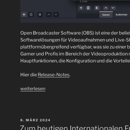
Open Broadcaster Software (OBS) ist eine der belie
Softwarelösungen für Videoaufnahmen und Live-Stre
plattformübergreifend verfügbar, was sie zu einer 
Gamer und Profis im Bereich der Videoproduktion m
Hauptfunktionen, die Konfiguration und die Vorteile
Hier die
Release-Notes
.
„Neue
weiterlesen
Version:
OBS
Studio
30.2“
VERÖFFENTLICHT
8. MÄRZ 2024
AM
Zum heutigen Internationalen Fr