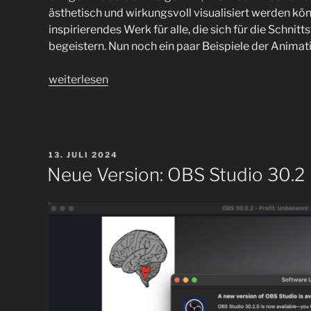
ästhetisch und wirkungsvoll visualisiert werden kön
inspirierendes Werk für alle, die sich für die Schni
begeistern. Nun noch ein paar Beispiele der Animati
„Magic
weiterlesen
in
Motion“
VERÖFFENTLICHT
13. JULI 2024
AM
Neue Version: OBS Studio 30.2