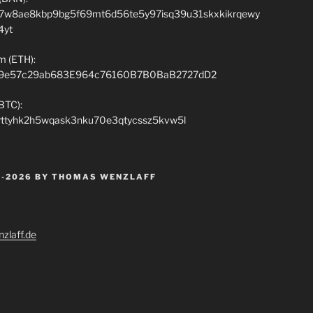
7w8ae8kbp9bg5f69mt6d56te5y97isq39u31skxkikrqewy
4yt
m (ETH):
9e57c29ab683E964c76160B7B0BaB2727dD2
(BTC):
rttyhk2h5wqask3nku70e3qtycssz5kvw5l
 -2026 BY THOMAS WENZLAFF
zlaff.de