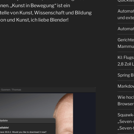
nen. „Kunst in Bewegung“ ist ein
Automat
ttstelle von Kunst, Wissenschaft und Bildung
und ext
on und Kunst, ich liebe Blender!
Automat
Gerichte
Mammu
KI: Flug
2,8 Zoll
Spring 
Markdow
Wie hoch
Browser
Squawk-
„Seven-s
„Seven-f