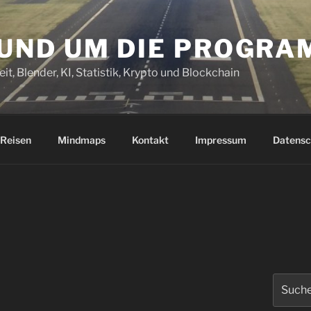
RUND UM DIE PROGR
it, Blender, KI, Statistik, Krypto und Blockchain
Reisen
Mindmaps
Kontakt
Impressum
Datensc
Suchen
nach: