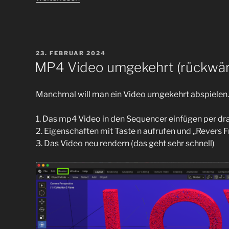
heutigen
Internationalen
Frauentag
(8.
VERÖFFENTLICHT
23. FEBRUAR 2024
März)
AM
MP4 Video umgekehrt (rückwär
mal
eine
Manchmal will man ein Video umgekehrt abspielen. 
drehende
Blutzelle
1. Das mp4 Video in den Sequencer einfügen per dr
mit
2. Eigenschaften mit Taste n aufrufen und „Rever
Blender“
3. Das Video neu rendern (das geht sehr schnell)