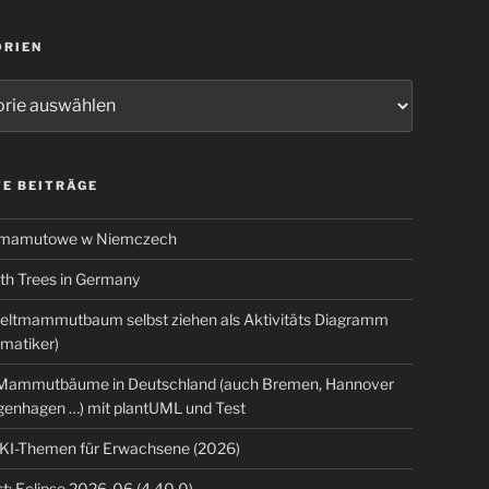
ORIEN
ien
E BEITRÄGE
 mamutowe w Niemczech
 Trees in Germany
eltmammutbaum selbst ziehen als Aktivitäts Diagramm
rmatiker)
ammutbäume in Deutschland (auch Bremen, Hannover
genhagen …) mit plantUML und Test
 KI-Themen für Erwachsene (2026)
t: Eclipse 2026-06 (4.40.0)