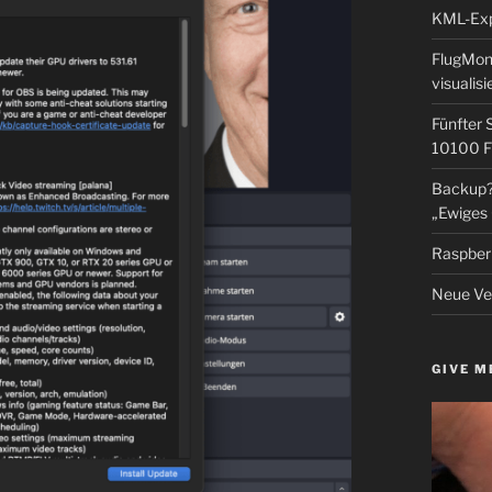
KML-Expo
FlugMoni
visualisi
Fünfter 
10100 F
Backup? 
„Ewiges 
Raspberr
Neue Ver
GIVE M