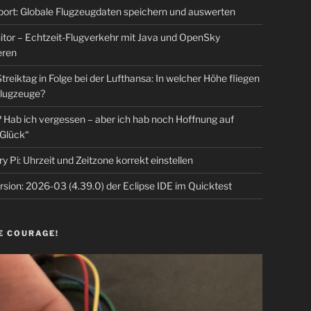
rt: Globale Flugzeugdaten speichern und auswerten
tor – Echtzeit-Flugverkehr mit Java und OpenSky
eren
Streiktag in Folge bei der Lufthansa: In welcher Höhe fliegen
lugzeuge?
Hab ich vergessen – aber ich hab noch Hoffnung auf
Glück“
y Pi: Uhrzeit und Zeitzone korrekt einstellen
sion: 2026-03 (4.39.0) der Eclipse IDE im Quicktest
E COURAGE!