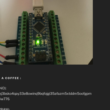
 A COFFEE :
NO):
mj3bsko4qay33e8owinq9bqfojgi35afazm5xtddm5oofgpm
4w776
(BAN):