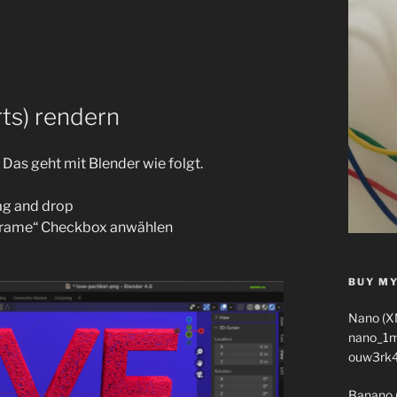
ts) rendern
Das geht mit Blender wie folgt.
ag and drop
s Frame“ Checkbox anwählen
BUY MY
Nano (X
nano_1
ouw3rk
Banano 