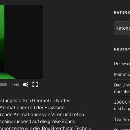
KATEG
Kategor
NEUEST
Drzewa
Mammoth
Den Urw
01:51
(für Info
leistungsstarken Geometrie Nodes
23000 M
e Animationen mit der Präzision
und Lan
ierende Animationen von Viren und roten
Top Ten
beeindruckend auf die große Bühne
hrkonzepte wie die ‚Box Breathing‘-Technik
Quicktes