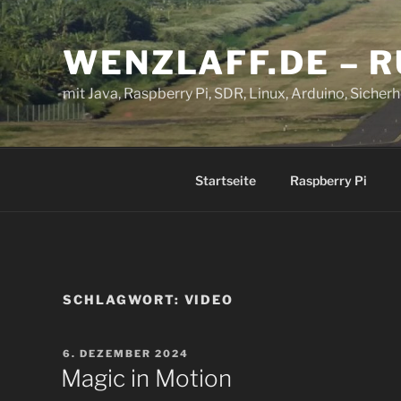
Zum
Inhalt
WENZLAFF.DE – 
springen
mit Java, Raspberry Pi, SDR, Linux, Arduino, Sicherhe
Startseite
Raspberry Pi
SCHLAGWORT:
VIDEO
VERÖFFENTLICHT
6. DEZEMBER 2024
AM
Magic in Motion