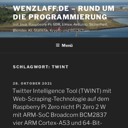
Zum
WENZLAFF.DE – RUND UM
Inhalt
DIE PROGRAMMIERUNG
springen
mit Java, Raspberry Pi, SDR, Linux, Arduino, Sicherheit,
Blender, KI, Statistik, Krypto und Blockchain
Menü
SCHLAGWORT:
TWINT
VERÖFFENTLICHT
28. OKTOBER 2021
AM
Twitter Intelligence Tool (TWINT) mit
Web-Scraping-Technologie auf dem
Raspberry Pi Zero nicht Pi Zero 2 W
mit ARM-SoC Broadcom BCM2837
vier ARM Cortex-A53 und 64-Bit-