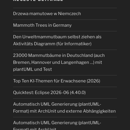
Pi
Zero
Drzewa mamutowe w Niemczech
2
Mammoth Trees in Germany
W
mit
Den Urweltmammutbaum selbst ziehen als
ARM-
Aktivitäts Diagramm (für Informatiker)
SoC
Broadcom
23000 Mammutbäume in Deutschland (auch
BCM2837
Bremen, Hannover und Langenhagen …) mit
vier
plantUML und Test
ARM
Top Ten KI-Themen für Erwachsene (2026)
Cortex-
A53
Quicktest: Eclipse 2026-06 (4.40.0)
und
64-
Automatisch UML Generierung (plantUML-
Bit-
Format) mit ArchUnit und externe Abhängigkeiten
taugliche
Automatisch UML Generierung (plantUML-
ARMv8-
Format) mit ArchUnit