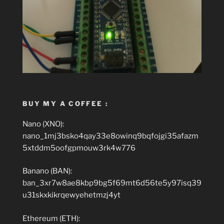
BUY MY A COFFEE :
Nano (XNO):
nano_1mj3bsko4qay33e8owinq9bqfojgi35afazm
5xtddm5oofgpmouw3rk4w776
Banano (BAN):
ban_3xr7w8ae8kbp9bg5f69mt6d56te5y97isq39
u31skxkikrqewyehetmzj4yt
Ethereum (ETH):