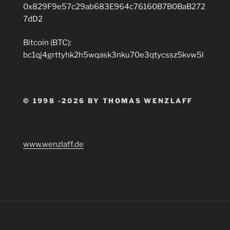
0x829F9e57c29ab683E964c76160B7B0BaB272
7dD2
Bitcoin (BTC):
bc1qj4grttyhk2h5wqask3nku70e3qtycssz5kvw5l
© 1998 -2026 BY THOMAS WENZLAFF
www.wenzlaff.de