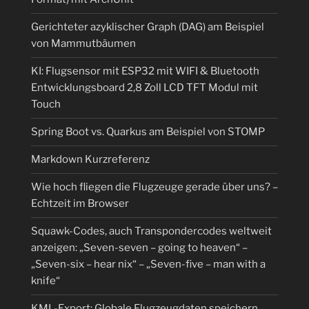
Kerne“
Gerichteter azyklischer Graph (DAG) am Beispiel
von Mammutbäumen
KI: Flugsensor mit ESP32 mit WIFI & Bluetooth
Entwicklungsboard 2,8 Zoll LCD TFT Modul mit
Touch
Spring Boot vs. Quarkus am Beispiel von STOMP
Markdown Kurzreferenz
Wie hoch fliegen die Flugzeuge gerade über uns? –
Echtzeit im Browser
Squawk-Codes, auch Transpondercodes weltweit
anzeigen: „Seven-seven – going to heaven“ –
„Seven-six – hear nix“ – „Seven-five – man with a
knife“
KML-Export: Globale Flugzeugdaten speichern