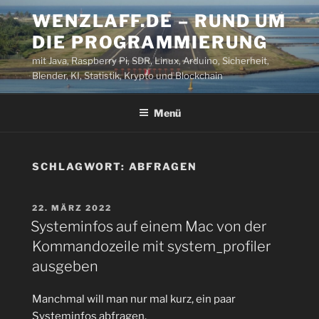
Zum
WENZLAFF.DE – RUND UM
Inhalt
DIE PROGRAMMIERUNG
springen
mit Java, Raspberry Pi, SDR, Linux, Arduino, Sicherheit,
Blender, KI, Statistik, Krypto und Blockchain
Menü
SCHLAGWORT:
ABFRAGEN
VERÖFFENTLICHT
22. MÄRZ 2022
AM
Systeminfos auf einem Mac von der
Kommandozeile mit system_profiler
ausgeben
Manchmal will man nur mal kurz, ein paar
Systeminfos abfragen.