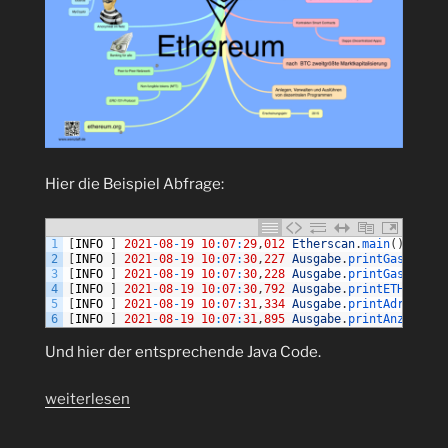
Hier die Beispiel Abfrage:
1
[
INFO
]
2021
-
08
-
19
10
:
07
:
29
,
012
Etherscan
.
main
(
)
-
Sta
2
[
INFO
]
2021
-
08
-
19
10
:
07
:
30
,
227
Ausgabe
.
printGasPrice
(
3
[
INFO
]
2021
-
08
-
19
10
:
07
:
30
,
228
Ausgabe
.
printGasPrice
(
4
[
INFO
]
2021
-
08
-
19
10
:
07
:
30
,
792
Ausgabe
.
printETHPreis
(
5
[
INFO
]
2021
-
08
-
19
10
:
07
:
31
,
334
Ausgabe
.
printAdressBet
6
[
INFO
]
2021
-
08
-
19
10
:
07
:
31
,
895
Ausgabe
.
printAnzahlTra
Und hier der entsprechende Java Code.
„Wie
weiterlesen
können
die