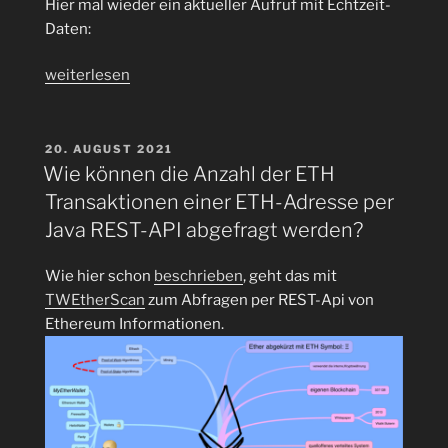
Hier mal wieder ein aktueller Aufruf mit Echtzeit-
Daten:
„In
weiterlesen
welcher
Höhe
fliegen
VERÖFFENTLICHT
20. AUGUST 2021
AM
die
Wie können die Anzahl der ETH
7168
Transaktionen einer ETH-Adresse per
Flugzeuge
Java REST-API abgefragt werden?
weltweit
im
Wie hier schon
beschrieben
, geht das mit
Moment?“
TWEtherScan
zum Abfragen per REST-Api von
Ethereum Informationen.