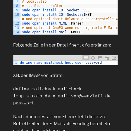
7
# local::lib
8
# ... Stunden später ...
9
sudo 
cpan 
install 
IO
::
Socket
::
SSL
10
sudo 
cpan 
install 
IO
::
Socket
::
INET
11
# und optional damit Umlaute auch dargestellt werden
12
sudo 
cpan 
install 
MIME
::
Parser
13
# und optional GnuPG wenn nur signierte E-Mails geles
14
sudo 
cpan 
install 
Mail
::
GnuPG
Folgende Zeile in der Datei
fhem.cfg
ergänzen:
1
define 
name 
mailcheck 
host 
user 
password
z.B. der IMAP von Strato:
define mailcheck mailcheck
imap.strato.de e-mail-von@wenzlaff.de
passwort
Nach einem restart von Fhem steht die letzte
Betreffzeilen der E-Mails als Reading bereit. So
sieht es dann in Fhem aus: