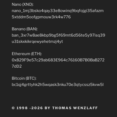
Nano (XNO):
nano_1mj3bsko4qay33e8owinq9bqfojgi35afazm
5xtddm5oofgpmouw3rk4w776
Banano (BAN):
ban_3xr7w8ae8kbp9bg5f69mt6d56te5y97isq39
u31skxkikrqewyehetmzj4yt
Ethereum (ETH):
0x829F9e57c29ab683E964c76160B7B0BaB272
7dD2
Bitcoin (BTC):
bc1qj4grttyhk2h5wqask3nku70e3qtycssz5kvw5l
© 1998 -2026 BY THOMAS WENZLAFF