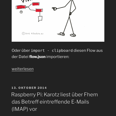
Oder über
import - clipboard
diesen Flow aus
der Datei
flow.json
importieren:
„Raspberry
weiterlesen
Pi
mit
node-
VERÖFFENTLICHT
13. OKTOBER 2014
AM
red:
Raspberry Pi: Karotz liest über Fhem
Wie
das Betreff eintreffende E-Mails
können
(IMAP) vor
Flugdaten