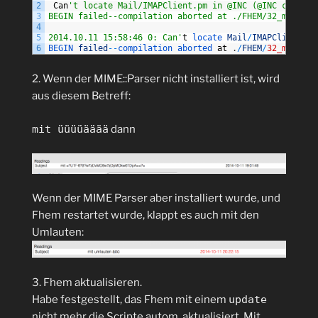
2
Can
't locate Mail/IMAPClient.pm in @INC (@INC contain
3
BEGIN failed--compilation aborted at ./FHEM/32_mailche
4
5
2014.10.11 15:58:46 0: Can'
t
locate 
Mail
/
IMAPClient
.
pm
6
BEGIN 
failed
--
compilation 
aborted 
at
.
/
FHEM
/
32_mailche
2. Wenn der MIME::Parser nicht installiert ist, wird
aus diesem Betreff:
mit üüüüääää
dann
Wenn der MIME Parser aber installiert wurde, und
Fhem restartet wurde, klappt es auch mit den
Umlauten:
3. Fhem aktualisieren.
Habe festgestellt, das Fhem mit einem
update
nicht mehr die Scripte autom. aktualisiert. Mit