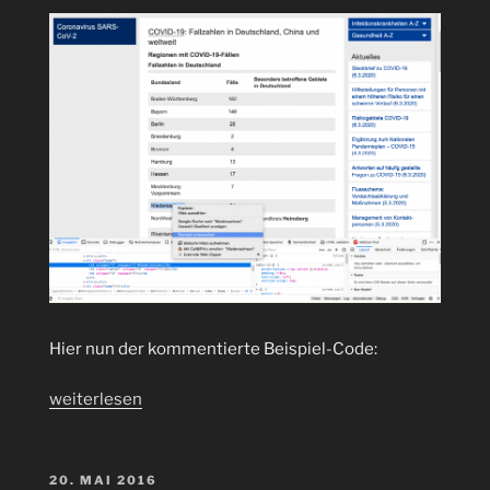
Hier nun der kommentierte Beispiel-Code:
„Wie
weiterlesen
können
mit
Java
VERÖFFENTLICHT
20. MAI 2016