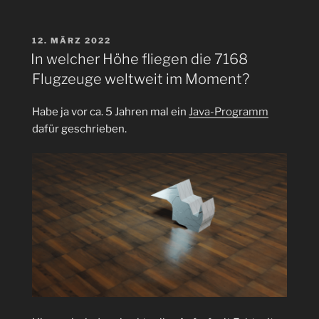
auf
einem
Mac
VERÖFFENTLICHT
12. MÄRZ 2022
AM
von
In welcher Höhe fliegen die 7168
der
Flugzeuge weltweit im Moment?
Kommandozeile
mit
Habe ja vor ca. 5 Jahren mal ein
Java-Programm
system_profiler
dafür geschrieben.
ausgeben“