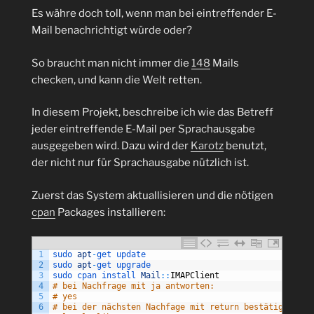
automatisch
Es währe doch toll, wenn man bei eintreffender E-
alle
Mail benachrichtigt würde oder?
5
Minuten
So braucht man nicht immer die
148
Mails
abgefragt
checken, und kann die Welt retten.
werden?“
In diesem Projekt, beschreibe ich wie das Betreff
jeder eintreffende E-Mail per Sprachausgabe
ausgegeben wird. Dazu wird der
Karotz
benutzt,
der nicht nur für Sprachausgabe nützlich ist.
Zuerst das System aktuallisieren und die nötigen
cpan
Packages installieren:
1
sudo 
apt
-
get 
update
2
sudo 
apt
-
get 
upgrade
3
sudo 
cpan 
install 
Mail
::
IMAPClient
4
# bei Nachfrage mit ja antworten:
5
# yes 
6
# bei der nächsten Nachfage mit return bestätigen