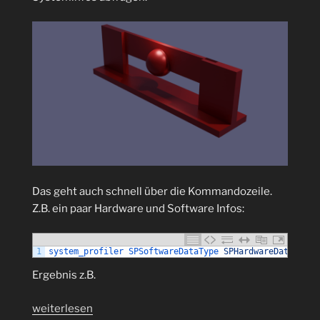
Das geht auch schnell über die Kommandozeile.
Z.B. ein paar Hardware und Software Infos:
1
system_profiler 
SPSoftwareDataType 
SPHardwareDataType
Ergebnis z.B.
„Systeminfos
weiterlesen