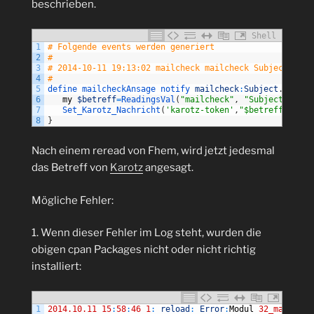
beschrieben.
Shell
1
# Folgende events werden generiert
2
#
3
# 2014-10-11 19:13:02 mailcheck mailcheck Subject: Ohn
4
#
5
define 
mailcheckAnsage 
notify 
mailcheck
:
Subject
.
*
{
\
6
my
$betreff
=
ReadingsVal
(
"mailcheck"
,
"Subject"
,
"E-
7
Set_Karotz_Nachricht
(
'karotz-token'
,
"$betreff"
)
;
;
\
8
}
Nach einem reread von Fhem, wird jetzt jedesmal
das Betreff von
Karotz
angesagt.
Mögliche Fehler:
1. Wenn dieser Fehler im Log steht, wurden die
obigen cpan Packages nicht oder nicht richtig
installiert:
1
2014.10.11
15
:
58
:
46
1
:
reload
:
Error
:
Modul
32_mailchec