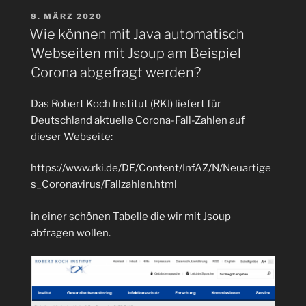
Anzahl
VERÖFFENTLICHT
8. MÄRZ 2020
AM
der
Wie können mit Java automatisch
ETH
Webseiten mit Jsoup am Beispiel
Transaktionen
Corona abgefragt werden?
einer
ETH-
Das Robert Koch Institut (RKI) liefert für
Adresse
Deutschland aktuelle Corona-Fall-Zahlen auf
per
dieser Webseite:
Java
REST-
https://www.rki.de/DE/Content/InfAZ/N/Neuartige
API
s_Coronavirus/Fallzahlen.html
abgefragt
werden?“
in einer schönen Tabelle die wir mit Jsoup
abfragen wollen.