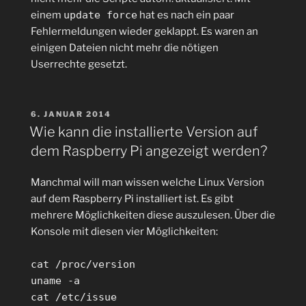
einem
update force
hat es nach ein paar
Fehlermeldungen wieder geklappt. Es waren an
einigen Dateien nicht mehr die nötigen
Userrechte gesetzt.
VERÖFFENTLICHT
6. JANUAR 2014
AM
Wie kann die installierte Version auf
dem Raspberry Pi angezeigt werden?
Manchmal will man wissen welche Linux Version
auf dem Raspberry Pi installiert ist. Es gibt
mehrere Möglichkeiten diese auszulesen. Über die
Konsole mit diesen vier Möglichkeiten:
cat /proc/version
uname -a
cat /etc/issue