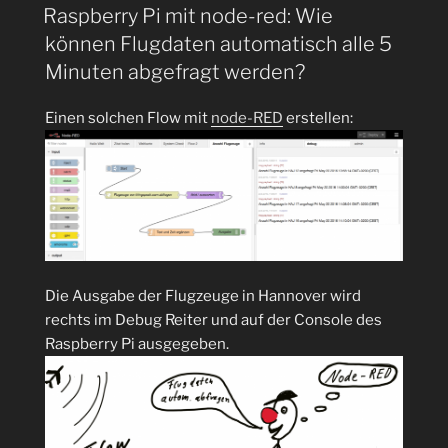
AM
automatisch
Raspberry Pi mit node-red: Wie
Webseiten
können Flugdaten automatisch alle 5
mit
Minuten abgefragt werden?
Jsoup
am
Einen solchen Flow mit
node-RED
erstellen:
Beispiel
Corona
abgefragt
werden?“
Die Ausgabe der Flugzeuge in Hannover wird
rechts im Debug Reiter und auf der Console des
Raspberry Pi ausgegeben.