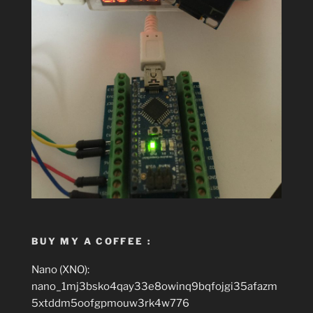
BUY MY A COFFEE :
Nano (XNO):
nano_1mj3bsko4qay33e8owinq9bqfojgi35afazm
5xtddm5oofgpmouw3rk4w776