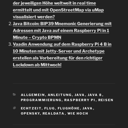
der jeweiligen Höhe weltweit in real time
ermittelt und mit OpenStreetMap via uMap
visualisiert werden?
Java Bitcoin: BIP39 Mnemonic Generierung mit
Adressen mit Java auf einem Raspberry Pi in 1
Minute – Crypto BPMN
Vaadin Anwendung auf dem Raspberry Pi 4 B in
10 Minuten mit Jetty-Server und Archetype
erstellen als Vorbereitung für den richtiger
Lockdown ab Mittwoch!
KATEGORIEN
ALLGEMEIN
,
ANLEITUNG
,
JAVA
,
JAVA 8
,
PROGRAMMIERUNG
,
RASPBERRY PI
,
REISEN
SCHLAGWÖRTER
ECHTZEIT
,
FLUG
,
FLUGHÖHE
,
JAVA
,
OPENSKY
,
REALDATA
,
WIE HOCH