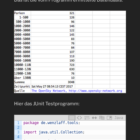
Hier das JUnit Testprogramm:
Java
1
package
de
.
wenzlaff
.
tools
;
2
3
import
java
.
util
.
Collection
;
4