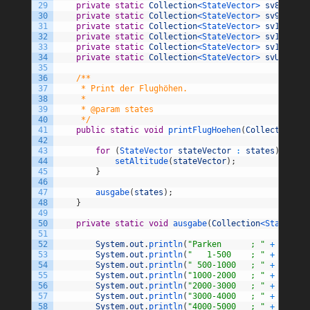
29
private
static
Collection
<StateVector>
sv8000Bis
30
private
static
Collection
<StateVector>
sv9000Bis
31
private
static
Collection
<StateVector>
sv10000Bi
32
private
static
Collection
<StateVector>
sv110000B
33
private
static
Collection
<StateVector>
sv120000B
34
private
static
Collection
<StateVector>
svUeber13
35
36
/**
37
     * Print der Flughöhen.
38
     * 
39
     * @param states
40
     */
41
public
static
void
printFlugHoehen
(
Collection
<St
42
43
for
(
StateVector 
stateVector
:
states
)
{
44
setAltitude
(
stateVector
)
;
45
}
46
47
ausgabe
(
states
)
;
48
}
49
50
private
static
void
ausgabe
(
Collection
<StateVect
51
52
System
.
out
.
println
(
"Parken      ; "
+
svPark
53
System
.
out
.
println
(
"   1-500    ; "
+
sv1Bis
54
System
.
out
.
println
(
" 500-1000   ; "
+
sv500B
55
System
.
out
.
println
(
"1000-2000   ; "
+
sv1000
56
System
.
out
.
println
(
"2000-3000   ; "
+
sv2000
57
System
.
out
.
println
(
"3000-4000   ; "
+
sv3000
58
System
.
out
.
println
(
"4000-5000   ; "
+
sv4000