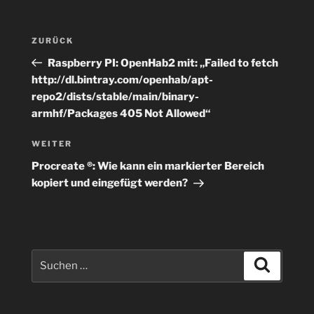
Beitragsnavigation
Vorheriger
ZURÜCK
Beitrag
Raspberry PI: OpenHab2 mit: „Failed to fetch
http://dl.bintray.com/openhab/apt-
repo2/dists/stable/main/binary-
armhf/Packages 405 Not Allowed“
Nächster
WEITER
Beitrag
Procreate ®: Wie kann ein markierter Bereich
kopiert und eingefügt werden?
Suchen
Suchen
nach: