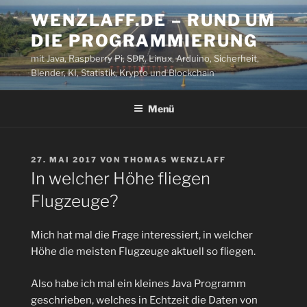
Zum
WENZLAFF.DE – RUND UM
Inhalt
DIE PROGRAMMIERUNG
springen
mit Java, Raspberry Pi, SDR, Linux, Arduino, Sicherheit,
Blender, KI, Statistik, Krypto und Blockchain
Menü
VERÖFFENTLICHT
27. MAI 2017
VON
THOMAS WENZLAFF
AM
In welcher Höhe fliegen
Flugzeuge?
Mich hat mal die Frage interessiert, in welcher
Höhe die meisten Flugzeuge aktuell so fliegen.
Also habe ich mal ein kleines Java Programm
geschrieben, welches in Echtzeit die Daten von