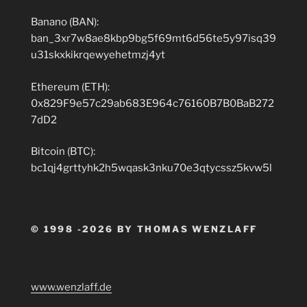
Banano (BAN):
ban_3xr7w8ae8kbp9bg5f69mt6d56te5y97isq39
u31skxkikrqewyehetmzj4yt
Ethereum (ETH):
0x829F9e57c29ab683E964c76160B7B0BaB272
7dD2
Bitcoin (BTC):
bc1qj4grttyhk2h5wqask3nku70e3qtycssz5kvw5l
© 1998 -2026 BY THOMAS WENZLAFF
www.wenzlaff.de