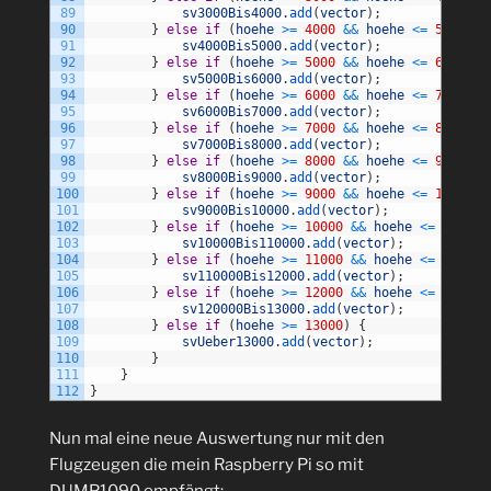
89
sv3000Bis4000
.
add
(
vector
)
;
90
}
else
if
(
hoehe
>=
4000
&&
hoehe
<=
5000
)
{
91
sv4000Bis5000
.
add
(
vector
)
;
92
}
else
if
(
hoehe
>=
5000
&&
hoehe
<=
6000
)
{
93
sv5000Bis6000
.
add
(
vector
)
;
94
}
else
if
(
hoehe
>=
6000
&&
hoehe
<=
7000
)
{
95
sv6000Bis7000
.
add
(
vector
)
;
96
}
else
if
(
hoehe
>=
7000
&&
hoehe
<=
8000
)
{
97
sv7000Bis8000
.
add
(
vector
)
;
98
}
else
if
(
hoehe
>=
8000
&&
hoehe
<=
9000
)
{
99
sv8000Bis9000
.
add
(
vector
)
;
100
}
else
if
(
hoehe
>=
9000
&&
hoehe
<=
10000
)
101
sv9000Bis10000
.
add
(
vector
)
;
102
}
else
if
(
hoehe
>=
10000
&&
hoehe
<=
11000
)
103
sv10000Bis110000
.
add
(
vector
)
;
104
}
else
if
(
hoehe
>=
11000
&&
hoehe
<=
12000
)
105
sv110000Bis12000
.
add
(
vector
)
;
106
}
else
if
(
hoehe
>=
12000
&&
hoehe
<=
13000
)
107
sv120000Bis13000
.
add
(
vector
)
;
108
}
else
if
(
hoehe
>=
13000
)
{
109
svUeber13000
.
add
(
vector
)
;
110
}
111
}
112
}
Nun mal eine neue Auswertung nur mit den
Flugzeugen die mein Raspberry Pi so mit