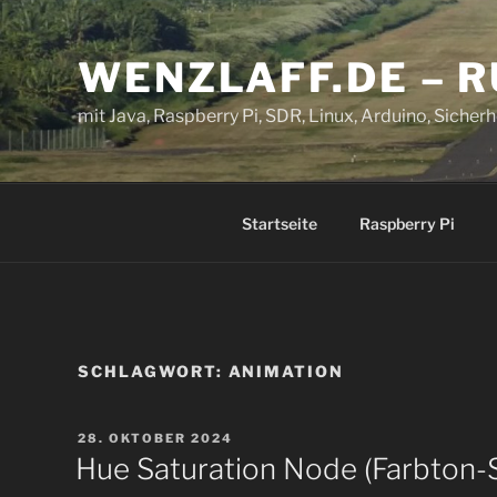
Zum
Inhalt
WENZLAFF.DE – 
springen
mit Java, Raspberry Pi, SDR, Linux, Arduino, Sicherhe
Startseite
Raspberry Pi
SCHLAGWORT:
ANIMATION
VERÖFFENTLICHT
28. OKTOBER 2024
AM
Hue Saturation Node (Farbton-