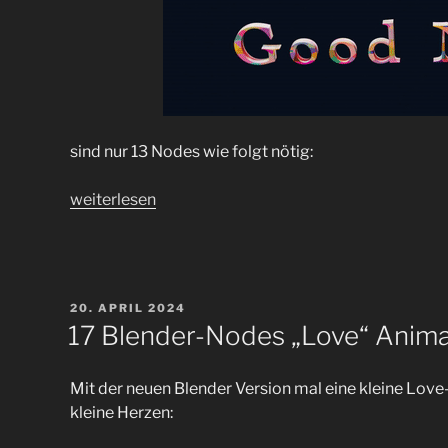
sind nur 13 Nodes wie folgt nötig:
„13
weiterlesen
Blender-
Nodes
für
mehrzeilige
VERÖFFENTLICHT
20. APRIL 2024
„Declare
AM
17 Blender-Nodes „Love“ Anima
the
good
Mit der neuen Blender Version mal eine kleine Love
News“
kleine Herzen:
Animation“