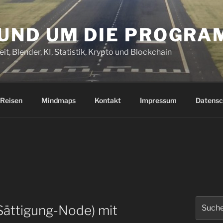
RUND UM DIE PROGR
it, Blender, KI, Statistik, Krypto und Blockchain
Reisen
Mindmaps
Kontakt
Impressum
Datensc
Suchen
Sättigung-Node) mit
nach: