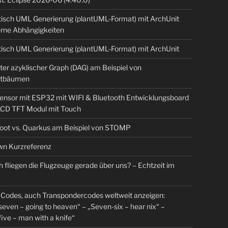
isch UML Generierung (plantUML-Format) mit ArchUnit
erne Abhängigkeiten
isch UML Generierung (plantUML-Format) mit ArchUnit
ter azyklischer Graph (DAG) am Beispiel von
tbäumen
sensor mit ESP32 mit WIFI & Bluetooth Entwicklungsboard
 LCD TFT Modul mit Touch
Boot vs. Quarkus am Beispiel von STOMP
n Kurzreferenz
 fliegen die Flugzeuge gerade über uns? – Echtzeit im
Codes, auch Transpondercodes weltweit anzeigen:
even – going to heaven“ – „Seven-six – hear nix“ –
ive – man with a knife“