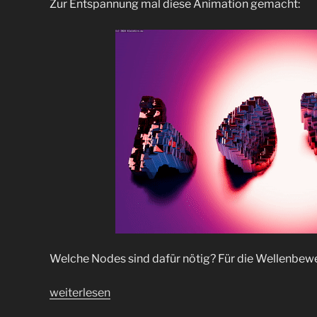
Zur Entspannung mal diese Animation gemacht:
PI
–
Love“
Welche Nodes sind dafür nötig? Für die Wellenbe
„LOVE
weiterlesen
(Liebe)