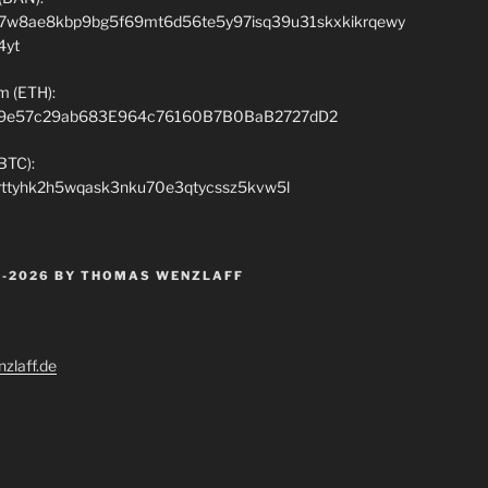
7w8ae8kbp9bg5f69mt6d56te5y97isq39u31skxkikrqewy
4yt
m (ETH):
9e57c29ab683E964c76160B7B0BaB2727dD2
(BTC):
rttyhk2h5wqask3nku70e3qtycssz5kvw5l
 -2026 BY THOMAS WENZLAFF
zlaff.de