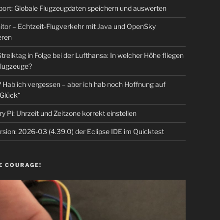
rt: Globale Flugzeugdaten speichern und auswerten
tor – Echtzeit-Flugverkehr mit Java und OpenSky
eren
Streiktag in Folge bei der Lufthansa: In welcher Höhe fliegen
lugzeuge?
Hab ich vergessen – aber ich hab noch Hoffnung auf
Glück“
y Pi: Uhrzeit und Zeitzone korrekt einstellen
sion: 2026-03 (4.39.0) der Eclipse IDE im Quicktest
E COURAGE!