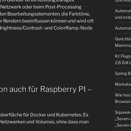
-Netzwerk oder beim Post-Processing
Automat
den Bearbeitungselementen, die Farbtöne,
und ext
er Rendern beeinflussen können und wird oft
 Brightness/Contrast- und ColorRamp-Node
Automat
Gerichte
Mammu
KI: Flug
2,8 Zoll
Spring 
Markdow
on auch für Raspberry PI –
Wie hoch
Browser
Squawk-
oberfläche für Docker und Kubernetes. Es
„Seven-s
s, Netzwerken und Volumes, ohne dass man
„Seven-f