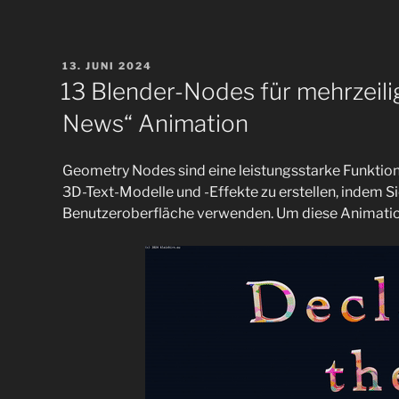
Animation
zum
Wochenende“
VERÖFFENTLICHT
13. JUNI 2024
AM
13 Blender-Nodes für mehrzeili
News“ Animation
Geometry Nodes sind eine leistungsstarke Funktion 
3D-Text-Modelle und -Effekte zu erstellen, indem Si
Benutzeroberfläche verwenden. Um diese Animat