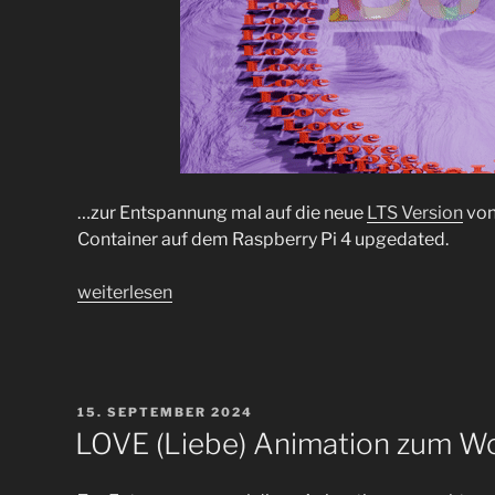
…zur Entspannung mal auf die neue
LTS Version
von
Container auf dem Raspberry Pi 4 upgedated.
„Neue
weiterlesen
LTS
Portainer
2.21.2
Version
VERÖFFENTLICHT
15. SEPTEMBER 2024
auch
AM
LOVE (Liebe) Animation zum 
für
Raspberry