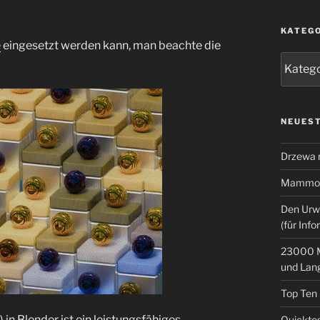
KATEG
e
eingesetzt werden kann, man beachte die
Kategor
NEUEST
Drzewa
Mammoth
Den Urw
(für Info
23000 M
und Lan
Top Ten
n Blender ist ein leistungsfähiges
Quicktes