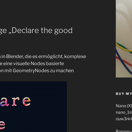
ge „Declare the good
in Blender, die es ermöglicht, komplexe
e eine visuelle Nodes basierte
ion mit GeometryNodes zu machen
BUY MY
Nano (X
nano_1
ouw3rk
Banano 