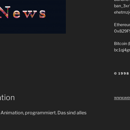
ban_3xr
ehetmzj
Ethereu
0x829F
Bitcoin 
bc1qj4g
© 1998
tion
www.wen
-Animation, programmiert. Das sind alles