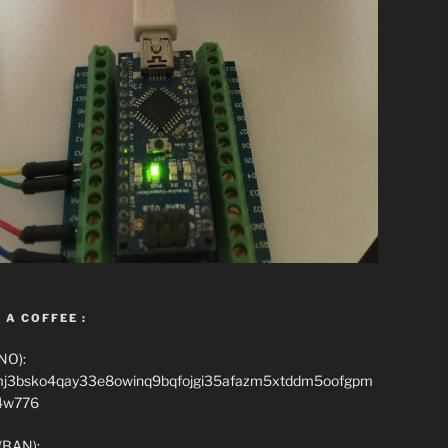
 A COFFEE :
NO):
mj3bsko4qay33e8owinq9bqfojgi35afazm5xtddm5oofgpm
4w776
(BAN):