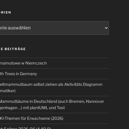
ORIEN
ien
E BEITRÄGE
 mamutowe w Niemczech
 Trees in Germany
eltmammutbaum selbst ziehen als Aktivitäts Diagramm
rmatiker)
ammutbäume in Deutschland (auch Bremen, Hannover
genhagen …) mit plantUML und Test
 KI-Themen für Erwachsene (2026)
t: Eclipse 2026-06 (4.40.0)