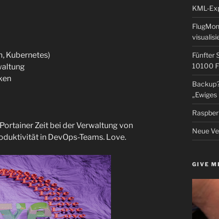
KML-Expo
FlugMoni
visualisi
m, Kubernetes)
Fünfter 
10100 F
waltung
iken
Backup? 
„Ewiges 
Raspberr
 Portainer Zeit bei der Verwaltung von
Neue Ver
duktivität in DevOps-Teams. Love.
GIVE M