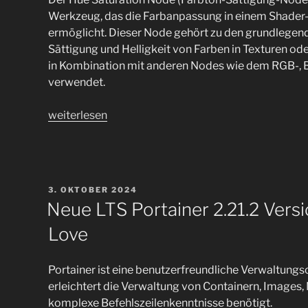
Werkzeug, das die Farbanpassung in einem Shader
ermöglicht. Dieser Node gehört zu den grundlegen
Sättigung und Helligkeit von Farben in Texturen od
in Kombination mit anderen Nodes wie dem RGB-,
verwendet.
„Hue
weiterlesen
Saturation
Node
(Farbton-
Sättigung-
VERÖFFENTLICHT
3. OKTOBER 2024
Node)
AM
Neue LTS Portainer 2.21.2 Versi
mit
Love
Blender“
Portainer ist eine benutzerfreundliche Verwaltungs
erleichtert die Verwaltung von Containern, Image
komplexe Befehlszeilenkenntnisse benötigt.