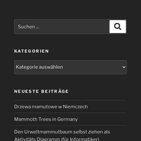
eine
Pushover
Nachricht
Suchen
Suchen
mit
nach:
dem
aktuellen
KATEGORIEN
Wetter
von
Kategorien
OpenWeather
jeden
Tag
mit
NEUESTE BEITRÄGE
Node-
Red
Drzewa mamutowe w Niemczech
und
Mammoth Trees in Germany
Raspberry
Pi
Den Urweltmammutbaum selbst ziehen als
an
Aktivitäts Diagramm (für Informatiker)