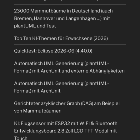
das
Handy
23000 Mammutbäume in Deutschland (auch
und
Bremen, Hannover und Langenhagen …) mit
Tablet
plantUML und Test
versandt
Top Ten KI-Themen für Erwachsene (2026)
werden?“
Quicktest: Eclipse 2026-06 (4.40.0)
Automatisch UML Generierung (plantUML-
Format) mit ArchUnit und externe Abhängigkeiten
Automatisch UML Generierung (plantUML-
Format) mit ArchUnit
Gerichteter azyklischer Graph (DAG) am Beispiel
von Mammutbäumen
KI: Flugsensor mit ESP32 mit WIFI & Bluetooth
Entwicklungsboard 2,8 Zoll LCD TFT Modul mit
Touch