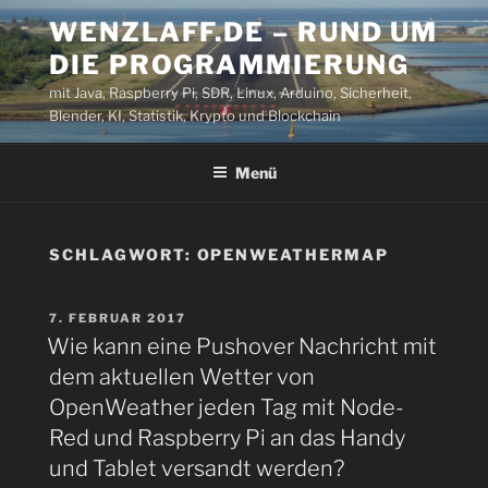
Zum
WENZLAFF.DE – RUND UM
Inhalt
DIE PROGRAMMIERUNG
springen
mit Java, Raspberry Pi, SDR, Linux, Arduino, Sicherheit,
Blender, KI, Statistik, Krypto und Blockchain
Menü
SCHLAGWORT:
OPENWEATHERMAP
VERÖFFENTLICHT
7. FEBRUAR 2017
AM
Wie kann eine Pushover Nachricht mit
dem aktuellen Wetter von
OpenWeather jeden Tag mit Node-
Red und Raspberry Pi an das Handy
und Tablet versandt werden?