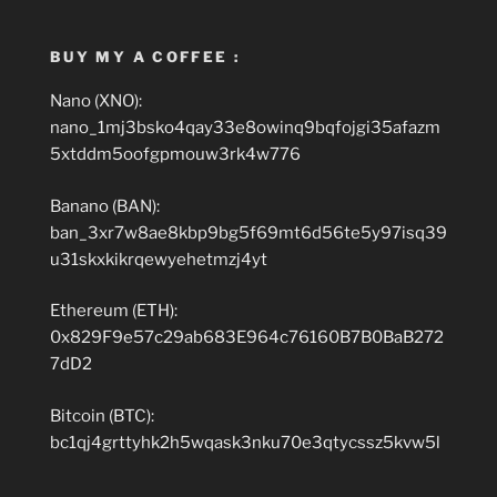
BUY MY A COFFEE :
Nano (XNO):
nano_1mj3bsko4qay33e8owinq9bqfojgi35afazm
5xtddm5oofgpmouw3rk4w776
Banano (BAN):
ban_3xr7w8ae8kbp9bg5f69mt6d56te5y97isq39
u31skxkikrqewyehetmzj4yt
Ethereum (ETH):
0x829F9e57c29ab683E964c76160B7B0BaB272
7dD2
Bitcoin (BTC):
bc1qj4grttyhk2h5wqask3nku70e3qtycssz5kvw5l