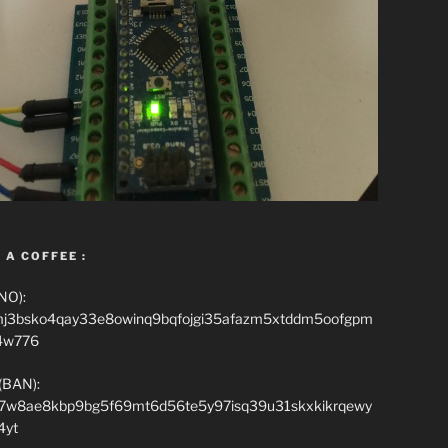
 A COFFEE :
NO):
mj3bsko4qay33e8owinq9bqfojgi35afazm5xtddm5oofgpm
4w776
(BAN):
7w8ae8kbp9bg5f69mt6d56te5y97isq39u31skxkikrqewy
4yt