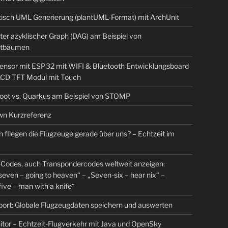
isch UML Generierung (plantUML-Format) mit ArchUnit
ter azyklischer Graph (DAG) am Beispiel von
tbäumen
sensor mit ESP32 mit WIFI & Bluetooth Entwicklungsboard
 LCD TFT Modul mit Touch
Boot vs. Quarkus am Beispiel von STOMP
n Kurzreferenz
 fliegen die Flugzeuge gerade über uns? – Echtzeit im
Codes, auch Transpondercodes weltweit anzeigen:
even – going to heaven“ – „Seven-six – hear nix“ –
ive – man with a knife“
rt: Globale Flugzeugdaten speichern und auswerten
tor – Echtzeit-Flugverkehr mit Java und OpenSky