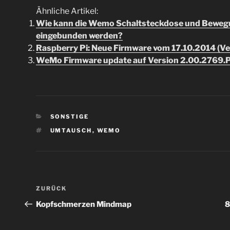
Ähnliche Artikel:
Wie kann die Wemo Schaltsteckdose und Bewegu
eingebunden werden?
Raspberry Pi: Neue Firmware vom 17.10.2014 (Ver
WeMo Firmware update auf Version 2.00.2769.
KATEGORIEN
SONSTIGE
SCHLAGWÖRTER
UMTAUSCH
,
WEMO
Beitragsnavigation
Vorheriger
ZURÜCK
Beitrag
Kopfschmerzen Mindmap
8