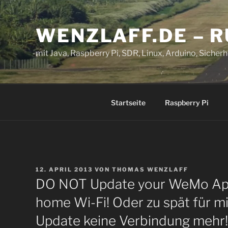
Zum
Inhalt
WENZLAFF.DE – 
springen
mit Java, Raspberry Pi, SDR, Linux, Arduino, Sicherhe
Startseite
Raspberry Pi
VERÖFFENTLICHT
12. APRIL 2013
VON
THOMAS WENZLAFF
AM
DO NOT Update your WeMo App 
home Wi-Fi! Oder zu spät für m
Update keine Verbindung mehr!