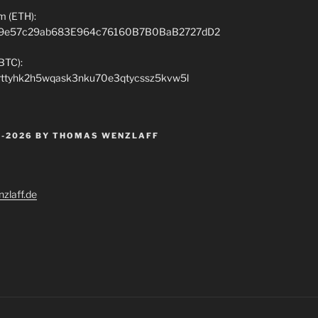
m (ETH):
9e57c29ab683E964c76160B7B0BaB2727dD2
(BTC):
rttyhk2h5wqask3nku70e3qtycssz5kvw5l
 -2026 BY THOMAS WENZLAFF
zlaff.de