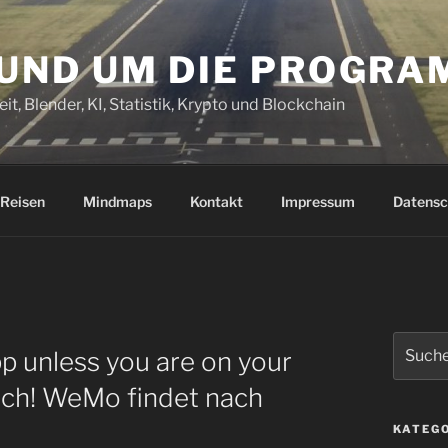
RUND UM DIE PROGR
it, Blender, KI, Statistik, Krypto und Blockchain
Reisen
Mindmaps
Kontakt
Impressum
Datensc
Suchen
unless you are on your
nach:
ich! WeMo findet nach
KATEG