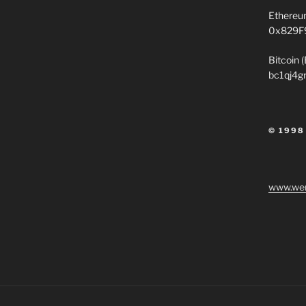
Ethereu
0x829F
Bitcoin 
bc1qj4g
© 1998
www.wen