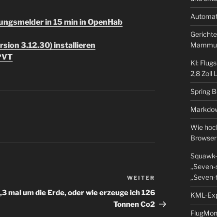
Automat
ngsmelder in 15 min in OpenHab
Gerichte
sion 3.12.30) installieren
Mammu
PVT
KI: Flug
2,8 Zoll
Spring 
Markdow
Wie hoch
Browser
Squawk-
„Seven-s
„Seven-f
WEITER
Nächster
Beitrag
,3 mal um die Erde, oder wie erzeuge ich 126
KML-Expo
Tonnen Co2
FlugMoni