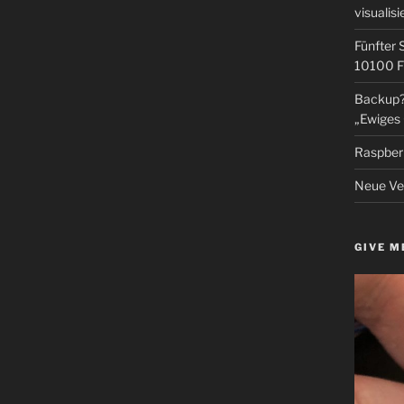
visualisi
Fünfter 
10100 F
Backup? 
„Ewiges 
Raspberr
Neue Ver
GIVE M