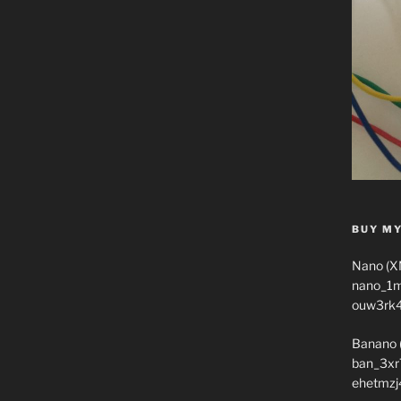
BUY MY
Nano (X
nano_1
ouw3rk
Banano 
ban_3xr
ehetmzj