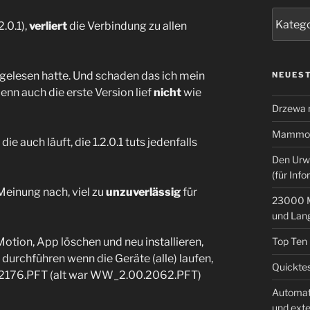
Kategor
.0.1),
verliert
die Verbindung zu allen
 gelesen hatte. Und schaden das ich mein
NEUEST
nn auch die erste Version lief
nicht
wie
Drzewa
Mammoth
e auch läuft, die 1.2.0.1 tuts jedenfalls
Den Urw
(für Info
Meinung nach, viel zu
unzuverlässig
für
23000 M
und Lan
Motion, App löschen und neu installieren,
Top Ten
durchführen wenn die Geräte (alle) laufen,
Quicktes
_2176.PFT (alt war WW_2.00.2062.PFT)
Automat
und ext