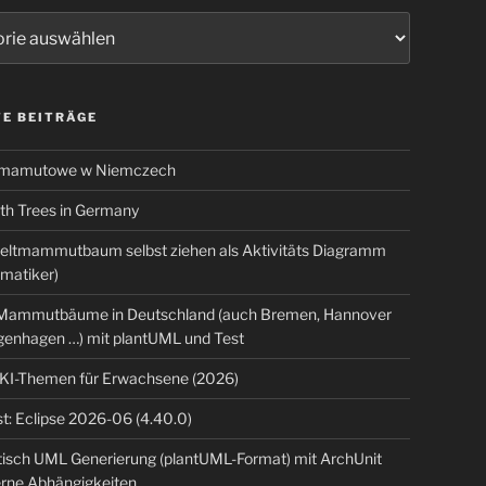
ien
E BEITRÄGE
 mamutowe w Niemczech
 Trees in Germany
eltmammutbaum selbst ziehen als Aktivitäts Diagramm
rmatiker)
ammutbäume in Deutschland (auch Bremen, Hannover
genhagen …) mit plantUML und Test
 KI-Themen für Erwachsene (2026)
t: Eclipse 2026-06 (4.40.0)
isch UML Generierung (plantUML-Format) mit ArchUnit
erne Abhängigkeiten