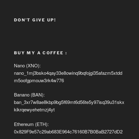
DON’T GIVE UP!
BUY MY A COFFEE :
Nano (XNO):
nano_1mj3bsko4qay33e8owinq9bqfojgi35afazm5xtdd
m5oofgpmouw3rk4w776
Banano (BAN):
ban_3xr7w8ae8kbp9bg5f69mt6d56te5y97isq39u31skx
kikrqewyehetmzj4yt
Ethereum (ETH):
0x829F9e57c29ab683E964c76160B7B0BaB2727dD2