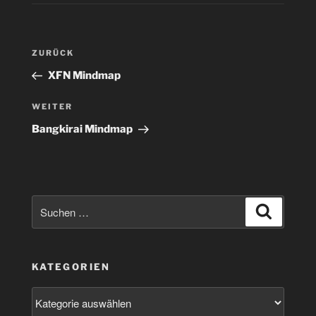
Beitragsnavigation
Vorheriger
ZURÜCK
Beitrag
XFN Mindmap
Nächster
WEITER
Beitrag
Bangkirai Mindmap
Suchen
Suchen
nach:
KATEGORIEN
Kategorien