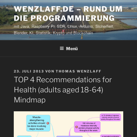
Zum
WENZLAFF.DE – RUND UM
Inhalt
DIE PROGRAMMIERUNG
springen
mit Java, Raspberry Pi, SDR, Linux, Arduino, Sicherheit,
Blender, KI, Statistik, Krypto und Blockchain
Menü
VERÖFFENTLICHT
23. JULI 2013
VON
THOMAS WENZLAFF
AM
TOP 4 Recommendations for
Health (adults aged 18-64)
Mindmap