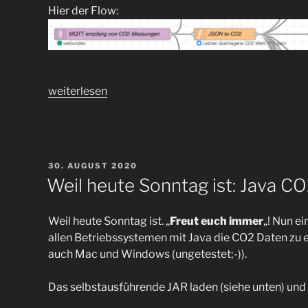
Hier der Flow:
„CO2-
weiterlesen
Ampel
ldt.
Bundesumweltamt
in
VERÖFFENTLICHT
30. AUGUST 2020
NodeRed
AM
Weil heute Sonntag ist: Java C
Flow
integriert“
Weil heute Sonntag ist. „
Freut euch immer
„! Nun e
allen Betriebssystemen mit Java die CO2 Daten zu 
auch Mac und Windows (ungetestet;-)).
Das selbstausführende JAR laden (siehe unten) und 