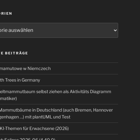
ORIEN
ien
E BEITRÄGE
 mamutowe w Niemczech
 Trees in Germany
eltmammutbaum selbst ziehen als Aktivitäts Diagramm
rmatiker)
ammutbäume in Deutschland (auch Bremen, Hannover
genhagen …) mit plantUML und Test
 KI-Themen für Erwachsene (2026)
t: Eclipse 2026-06 (4.40.0)