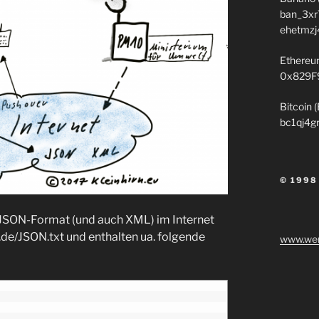
ban_3xr
ehetmzj
Ethereu
0x829F
Bitcoin 
bc1qj4g
© 1998
m JSON-Format (und auch XML) im Internet
.de/JSON.txt und enthalten ua. folgende
www.wen