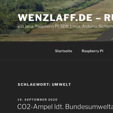
Zum
Inhalt
WENZLAFF.DE – 
springen
mit Java, Raspberry Pi, SDR, Linux, Arduino, Sicherhe
Startseite
Raspberry Pi
SCHLAGWORT:
UMWELT
VERÖFFENTLICHT
19. SEPTEMBER 2020
AM
CO2-Ampel ldt. Bundesumwelt