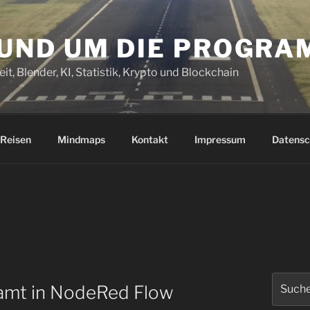
RUND UM DIE PROGR
it, Blender, KI, Statistik, Krypto und Blockchain
Reisen
Mindmaps
Kontakt
Impressum
Datensc
Suchen
amt in NodeRed Flow
nach: