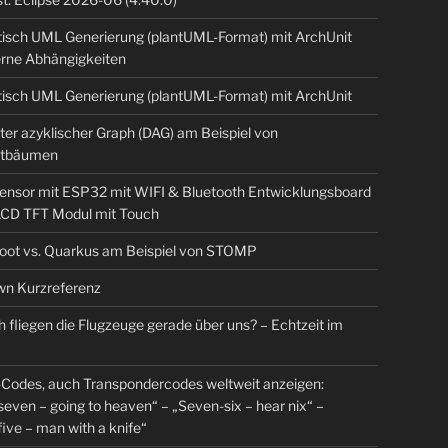
isch UML Generierung (plantUML-Format) mit ArchUnit
erne Abhängigkeiten
isch UML Generierung (plantUML-Format) mit ArchUnit
ter azyklischer Graph (DAG) am Beispiel von
tbäumen
sensor mit ESP32 mit WIFI & Bluetooth Entwicklungsboard
 LCD TFT Modul mit Touch
Boot vs. Quarkus am Beispiel von STOMP
n Kurzreferenz
 fliegen die Flugzeuge gerade über uns? – Echtzeit im
Codes, auch Transpondercodes weltweit anzeigen:
even – going to heaven“ – „Seven-six – hear nix“ –
ive – man with a knife“