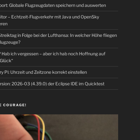
rt: Globale Flugzeugdaten speichern und auswerten
tor – Echtzeit-Flugverkehr mit Java und OpenSky
eren
Streiktag in Folge bei der Lufthansa: In welcher Höhe fliegen
lugzeuge?
Hab ich vergessen – aber ich hab noch Hoffnung auf
Glück“
y Pi: Uhrzeit und Zeitzone korrekt einstellen
sion: 2026-03 (4.39.0) der Eclipse IDE im Quicktest
E COURAGE!