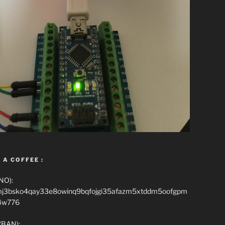
 A COFFEE :
NO):
mj3bsko4qay33e8owinq9bqfojgi35afazm5xtddm5oofgpm
4w776
(BAN):