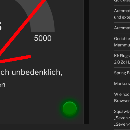
Automat
und ext
Automat
Gerichte
Mammu
KI: Flug
2,8 Zoll
Spring 
Markdow
Wie hoch
Browser
Squawk-
„Seven-s
„Seven-f