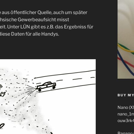
e aus öffentlicher Quelle, auch um später
chsische Gewerbeaufsicht misst
it. Unter LÜN gibt es z.B. das Ergebniss für
iese Daten für alle Handys.
BUY MY
Nano (X
nano_1
ouw3rk
Banano 