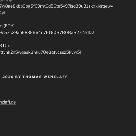
7w8ae8kbp9bg5f69mt6d56te5y97isq39u31skxkikrqewy
4yt
m (ETH):
9e57c29ab683E964c76160B7B0BaB2727dD2
(BTC):
rttyhk2h5wqask3nku70e3qtycssz5kvw5l
 -2026 BY THOMAS WENZLAFF
zlaff.de