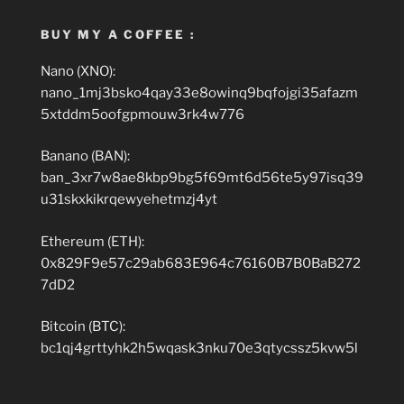
BUY MY A COFFEE :
Nano (XNO):
nano_1mj3bsko4qay33e8owinq9bqfojgi35afazm
5xtddm5oofgpmouw3rk4w776
Banano (BAN):
ban_3xr7w8ae8kbp9bg5f69mt6d56te5y97isq39
u31skxkikrqewyehetmzj4yt
Ethereum (ETH):
0x829F9e57c29ab683E964c76160B7B0BaB272
7dD2
Bitcoin (BTC):
bc1qj4grttyhk2h5wqask3nku70e3qtycssz5kvw5l