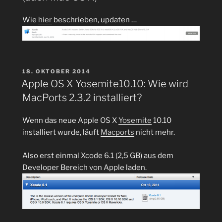
und
dann
Wie
hier
beschrieben, updaten …
Maven
3“
VERÖFFENTLICHT
18. OKTOBER 2014
AM
Apple OS X Yosemite10.10: Wie wird
MacPorts 2.3.2 installiert?
Wenn das neue Apple OS X
Yosemite
10.10
installiert wurde, läuft
Macports
nicht mehr.
Also erst einmal Xcode 6.1 (2,5 GB) aus dem
Developer Bereich von Apple laden.