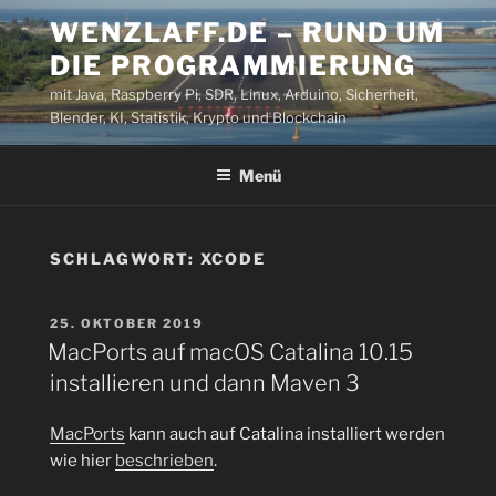
Zum
WENZLAFF.DE – RUND UM
Inhalt
DIE PROGRAMMIERUNG
springen
mit Java, Raspberry Pi, SDR, Linux, Arduino, Sicherheit,
Blender, KI, Statistik, Krypto und Blockchain
Menü
SCHLAGWORT:
XCODE
VERÖFFENTLICHT
25. OKTOBER 2019
AM
MacPorts auf macOS Catalina 10.15
installieren und dann Maven 3
MacPorts
kann auch auf Catalina installiert werden
wie hier
beschrieben
.