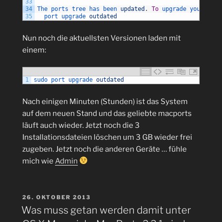
33
34
The 
ports 
tree 
has 
been 
updated
.
To
upgrade 
your 
inst
35
port 
upgrade 
outdated
Nun noch die aktuellsten Versionen laden mit
einem:
1
sudo 
port 
upgrade 
outdated
Nach einigen Minuten (Stunden) ist das System
auf dem neuen Stand und das geliebte macports
läuft auch wieder. Jetzt noch die 3
Installationsdateien löschen um 3 GB wieder frei
zugeben. Jetzt noch die anderen Geräte … fühle
mich wie
Admin
VERÖFFENTLICHT
26. OKTOBER 2013
AM
Was muss getan werden damit unter