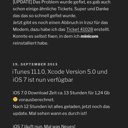
[UPDATE] Das Problem wurde gefixt, es gab auch
schon einige ähnliche Tickets. Super und Danke
das das so schnell gefixt wurde.
Jetzt gibt es noch einen Abbruch in lrzsz für das
Modem, dazu habe ich das
Ticket 41028
erstellt.
Konnte es selbst fixen, in dem ich
minicom
reinstalliert habe.
VERÖFFENTLICHT
19. SEPTEMBER 2013
AM
iTunes 11.1.0, Xcode Version 5.0 und
iOS 7 ist nun verfügbar
iOS 7.0 Download Zeit ca. 13 Stunden für 1,24 Gb
vorausberechnet.
Nach 12 Stunden ist alles geladen, jetzt noch das
update. Mal sehen wann es durch ist!
iOS 7 läuft nun. Mal was Neues!