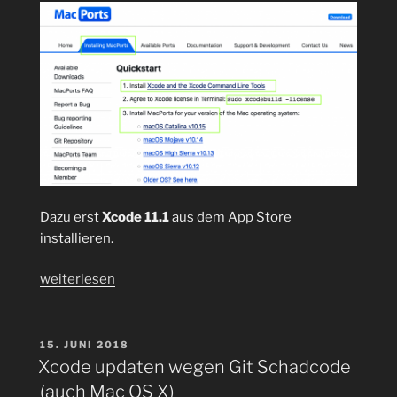
Dazu erst
Xcode 11.1
aus dem App Store
installieren.
„MacPorts
weiterlesen
auf
macOS
Catalina
VERÖFFENTLICHT
15. JUNI 2018
AM
10.15
Xcode updaten wegen Git Schadcode
installieren
(auch Mac OS X)