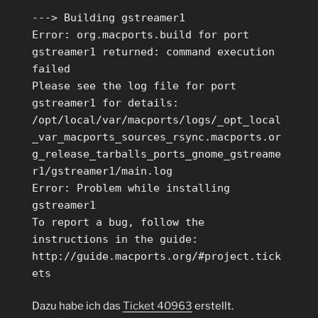
---> Building gstreamer1
Error: org.macports.build for port
gstreamer1 returned: command execution
failed
Please see the log file for port
gstreamer1 for details:
/opt/local/var/macports/logs/_opt_local
_var_macports_sources_rsync.macports.or
g_release_tarballs_ports_gnome_gstreame
r1/gstreamer1/main.log
Error: Problem while installing
gstreamer1
To report a bug, follow the
instructions in the guide:
http://guide.macports.org/#project.tick
ets
Dazu habe ich das
Ticket 40963
erstellt.