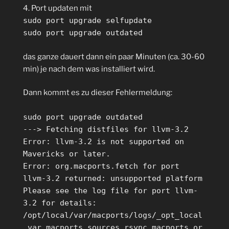
4. Port updaten mit
sudo port upgrade selfupdate
sudo port upgrade outdated
das ganze dauert dann ein paar Minuten (ca. 30-60
min) je nach dem was installiert wird.
Dann kommt es zu dieser Fehlermeldung:
sudo port upgrade outdated
---> Fetching distfiles for llvm-3.2
Error: llvm-3.2 is not supported on
Mavericks or later.
Error: org.macports.fetch for port
llvm-3.2 returned: unsupported platform
Please see the log file for port llvm-
3.2 for details:
/opt/local/var/macports/logs/_opt_local
_var_macports_sources_rsync.macports.or