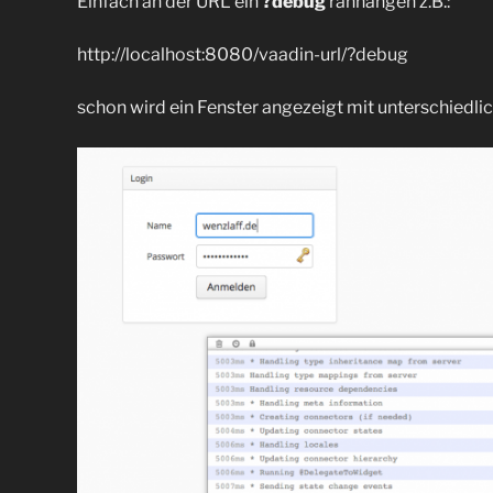
Einfach an der URL ein
?debug
ranhängen z.B.:
http://localhost:8080/vaadin-url/?debug
schon wird ein Fenster angezeigt mit unterschiedlic