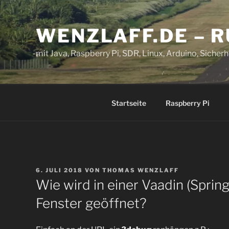
Zum
Inhalt
WENZLAFF.DE – 
springen
mit Java, Raspberry Pi, SDR, Linux, Arduino, Sicherhe
Startseite
Raspberry Pi
VERÖFFENTLICHT
6. JULI 2018
VON
THOMAS WENZLAFF
AM
Wie wird in einer Vaadin (Spri
Fenster geöffnet?