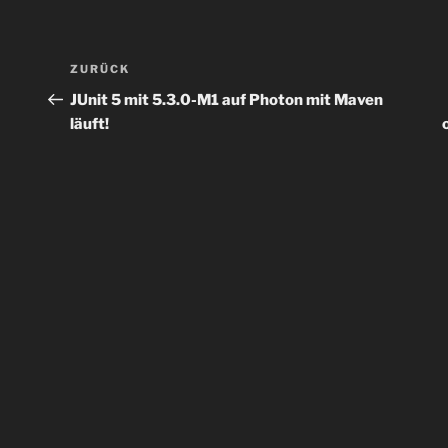
Beitragsnavigation
Vorheriger
ZURÜCK
Beitrag
JUnit 5 mit 5.3.0-M1 auf Photon mit Maven
läuft!