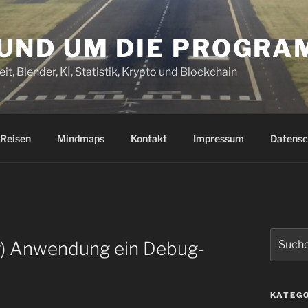
RUND UM DIE PROGR
it, Blender, KI, Statistik, Krypto und Blockchain
Reisen
Mindmaps
Kontakt
Impressum
Datensc
Suchen
ng) Anwendung ein Debug-
nach:
KATEG