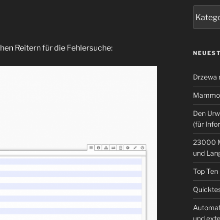
Kategor
hen Reitern für die Fehlersuche:
NEUEST
Drzewa
Mammoth
Den Urw
(für Info
23000 M
und Lan
Top Ten
Quicktes
Automat
und ext