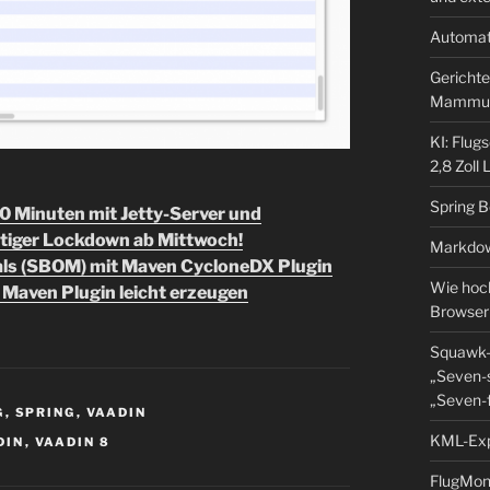
Automat
Gerichte
Mammu
KI: Flug
2,8 Zoll
Spring 
0 Minuten mit Jetty-Server und
chtiger Lockdown ab Mittwoch!
Markdow
ials (SBOM) mit Maven CycloneDX Plugin
Wie hoch
 Maven Plugin leicht erzeugen
Browser
Squawk-
„Seven-s
„Seven-f
G
,
SPRING
,
VAADIN
KML-Expo
DIN
,
VAADIN 8
FlugMoni