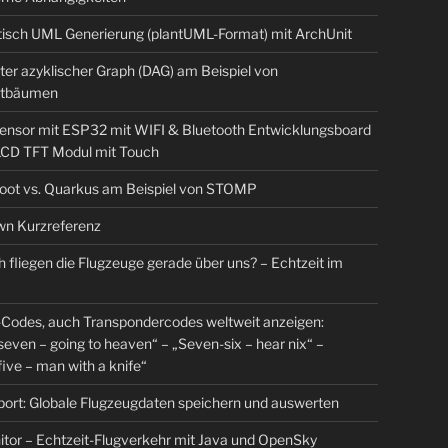
isch UML Generierung (plantUML-Format) mit ArchUnit
ter azyklischer Graph (DAG) am Beispiel von
tbäumen
sensor mit ESP32 mit WIFI & Bluetooth Entwicklungsboard
 LCD TFT Modul mit Touch
Boot vs. Quarkus am Beispiel von STOMP
n Kurzreferenz
 fliegen die Flugzeuge gerade über uns? – Echtzeit im
Codes, auch Transpondercodes weltweit anzeigen:
even – going to heaven“ – „Seven-six – hear nix“ –
ive – man with a knife“
rt: Globale Flugzeugdaten speichern und auswerten
tor – Echtzeit-Flugverkehr mit Java und OpenSky