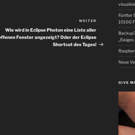
visualisi
Fünfter 
WEITER
Nächster
10100 F
Beitrag
Wie wird in Eclipse Photon eine Liste aller
Backup? 
offenen Fenster angezeigt? Oder der Eclipse
„Ewiges 
Shortcut des Tages!
Raspberr
Neue Ver
GIVE M