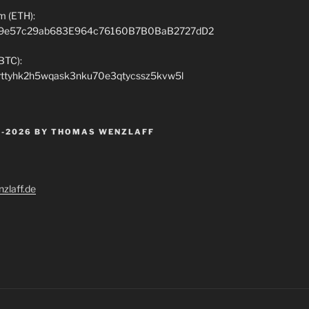
m (ETH):
9e57c29ab683E964c76160B7B0BaB2727dD2
(BTC):
rttyhk2h5wqask3nku70e3qtycssz5kvw5l
 -2026 BY THOMAS WENZLAFF
zlaff.de