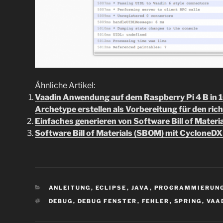
Ähnliche Artikel:
Vaadin Anwendung auf dem Raspberry Pi 4 B in 1
Archetype erstellen als Vorbereitung für den ri
Einfaches generieren von Software Bill of Mater
Software Bill of Materials (SBOM) mit CycloneDX
KATEGORIEN
ANLEITUNG
,
ECLIPSE
,
JAVA
,
PROGRAMMIERUN
SCHLAGWÖRTER
DEBUG
,
DEBUG FENSTER
,
FEHLER
,
SPRING
,
VAA