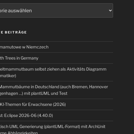
ien
E BEITRÄGE
 mamutowe w Niemczech
 Trees in Germany
eltmammutbaum selbst ziehen als Aktivitäts Diagramm
rmatiker)
ammutbäume in Deutschland (auch Bremen, Hannover
genhagen …) mit plantUML und Test
 KI-Themen für Erwachsene (2026)
t: Eclipse 2026-06 (4.40.0)
isch UML Generierung (plantUML-Format) mit ArchUnit
erne Abhängigkeiten