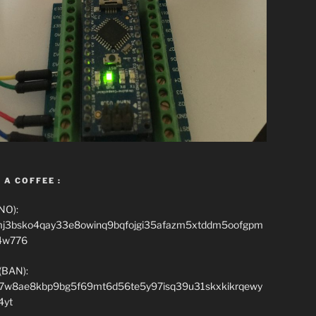
 A COFFEE :
NO):
mj3bsko4qay33e8owinq9bqfojgi35afazm5xtddm5oofgpm
4w776
(BAN):
7w8ae8kbp9bg5f69mt6d56te5y97isq39u31skxkikrqewy
4yt