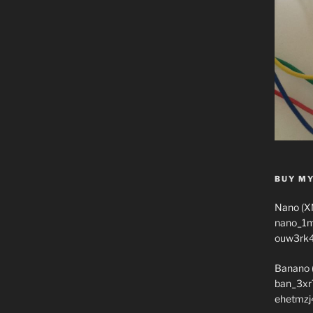
BUY MY
Nano (X
nano_1
ouw3rk
Banano 
ban_3xr
ehetmzj