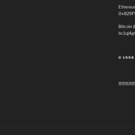
Ethereu
0x829F
Bitcoin 
bc1qj4g
© 1998
www.wen