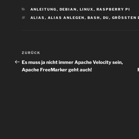
KATEGORIEN
ANLEITUNG
,
DEBIAN
,
LINUX
,
RASPBERRY PI
SCHLAGWÖRTER
ALIAS
,
ALIAS ANLEGEN
,
BASH
,
DU
,
GRÖSSTEN D
Beitragsnavigation
Vorheriger
ZURÜCK
Beitrag
Es muss ja nicht immer Apache Velocity sein,
Apache FreeMarker geht auch!
P