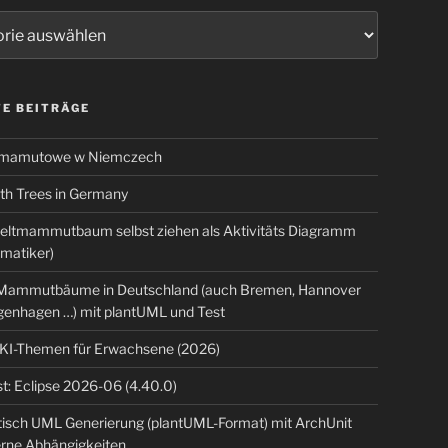
ien
E BEITRÄGE
 mamutowe w Niemczech
 Trees in Germany
eltmammutbaum selbst ziehen als Aktivitäts Diagramm
rmatiker)
ammutbäume in Deutschland (auch Bremen, Hannover
genhagen …) mit plantUML und Test
 KI-Themen für Erwachsene (2026)
t: Eclipse 2026-06 (4.40.0)
isch UML Generierung (plantUML-Format) mit ArchUnit
erne Abhängigkeiten