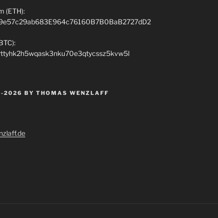
m (ETH):
9e57c29ab683E964c76160B7B0BaB2727dD2
(BTC):
rttyhk2h5wqask3nku70e3qtycssz5kvw5l
 -2026 BY THOMAS WENZLAFF
zlaff.de