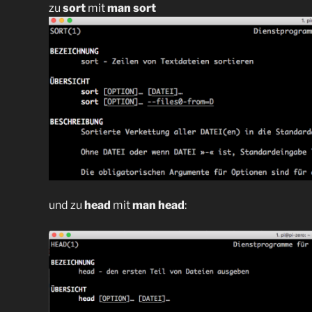
zu
sort
mit
man sort
und zu
head
mit
man head
: