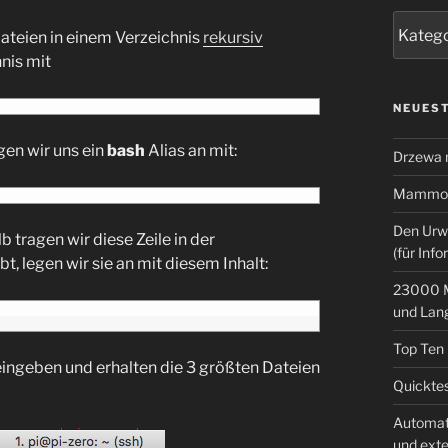
Kategor
ateien in einem Verzeichnis
rekursiv
nis mit
NEUEST
en wir uns ein
bash
Alias an mit:
Drzewa
Mammoth
Den Urw
 tragen wir diese Zeile in der
(für Info
bt, legen wir sie an mit diesem Inhalt:
23000 M
und Lan
Top Ten
ingeben und erhalten die 3 größten Dateien
Quicktes
Automat
und ext