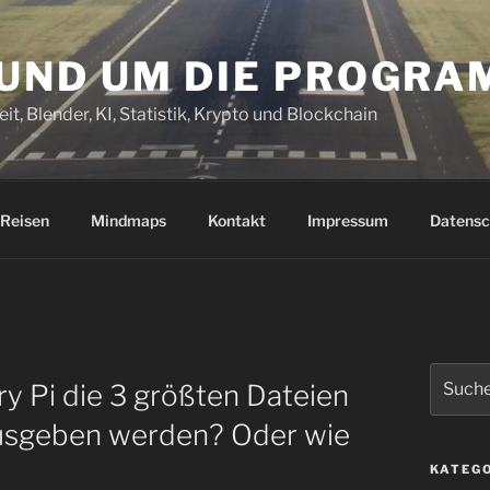
RUND UM DIE PROGR
it, Blender, KI, Statistik, Krypto und Blockchain
Reisen
Mindmaps
Kontakt
Impressum
Datensc
Suchen
y Pi die 3 größten Dateien
nach:
 ausgeben werden? Oder wie
KATEG