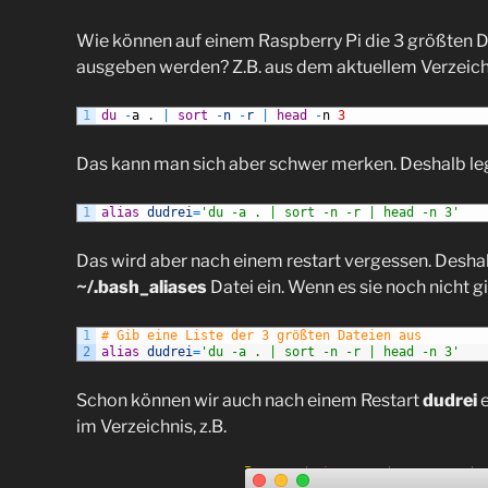
Wie können auf einem Raspberry Pi die 3 größten D
ausgeben werden? Z.B. aus dem aktuellem Verzeich
1
du
-
a
.
|
sort
-
n
-
r
|
head
-
n
3
Das kann man sich aber schwer merken. Deshalb leg
1
alias
dudrei
=
'du -a . | sort -n -r | head -n 3'
Das wird aber nach einem restart vergessen. Deshalb
~/.bash_aliases
Datei ein. Wenn es sie noch nicht gi
1
# Gib eine Liste der 3 größten Dateien aus
2
alias
dudrei
=
'du -a . | sort -n -r | head -n 3'
Schon können wir auch nach einem Restart
dudrei
e
im Verzeichnis, z.B.