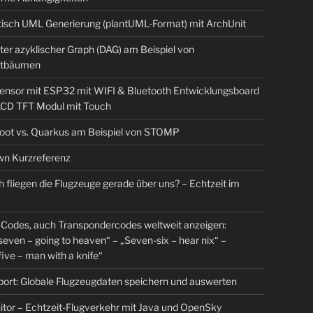
isch UML Generierung (plantUML-Format) mit ArchUnit
ter azyklischer Graph (DAG) am Beispiel von
tbäumen
sensor mit ESP32 mit WIFI & Bluetooth Entwicklungsboard
 LCD TFT Modul mit Touch
Boot vs. Quarkus am Beispiel von STOMP
n Kurzreferenz
 fliegen die Flugzeuge gerade über uns? – Echtzeit im
Codes, auch Transpondercodes weltweit anzeigen:
even – going to heaven“ – „Seven-six – hear nix“ –
ive – man with a knife“
rt: Globale Flugzeugdaten speichern und auswerten
tor – Echtzeit-Flugverkehr mit Java und OpenSky