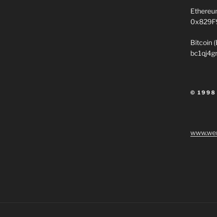
Ethereu
0x829F
Bitcoin 
bc1qj4g
© 1998
www.wen