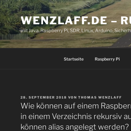
Zum
Inhalt
WENZLAFF.DE – 
springen
mit Java, Raspberry Pi, SDR, Linux, Arduino, Sicherhe
Startseite
Raspberry Pi
VERÖFFENTLICHT
28. SEPTEMBER 2018
VON
THOMAS WENZLAFF
AM
Wie können auf einem Raspberr
in einem Verzeichnis rekursiv
können alias angelegt werden?