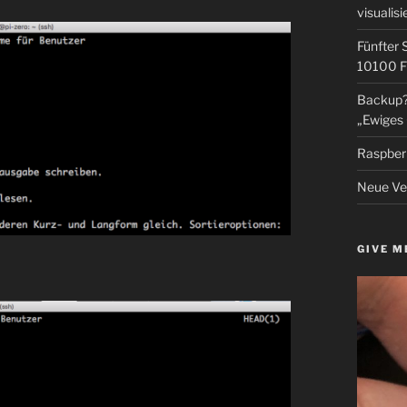
visualisi
Fünfter 
10100 F
Backup? 
„Ewiges 
Raspberr
Neue Ver
GIVE M