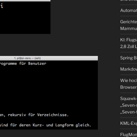
Automat
Gerichte
Mammu
KI: Flug
2,8 Zoll
Spring 
Markdow
Wie hoch
Browser
Squawk-
„Seven-s
„Seven-f
KML-Expo
FlugMoni