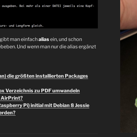
gibt man einfach
alias
ein, und schon
beben. Und wenn man nur die alias ergänzt
n) die größten installierten Packages
box Verzeichnis zu PDF umwandeln
 AirPrint?
pberry Pi) initial mit Debian 8 Jessie
werden?