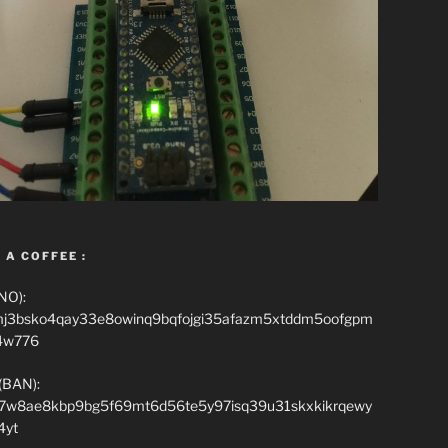
 A COFFEE :
NO):
mj3bsko4qay33e8owinq9bqfojgi35afazm5xtddm5oofgpm
4w776
(BAN):
7w8ae8kbp9bg5f69mt6d56te5y97isq39u31skxkikrqewy
4yt