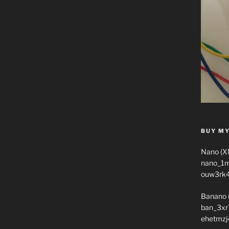
BUY MY
Nano (X
nano_1
ouw3rk
Banano 
ban_3xr
ehetmzj