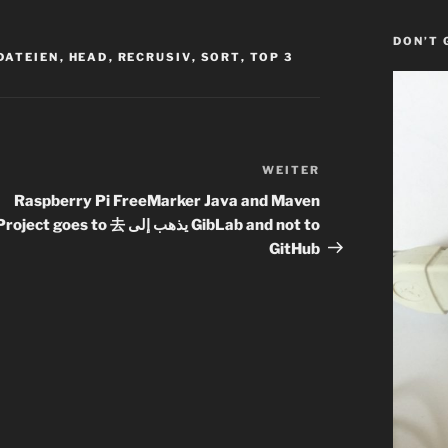
DON’T 
ATEIEN
,
HEAD
,
RECRUSIV
,
SORT
,
TOP 3
WEITER
Nächster
Beitrag
Raspberry Pi FreeMarker Java and Maven
roject goes to 去 يذهب إلى GibLab and not to
GitHub