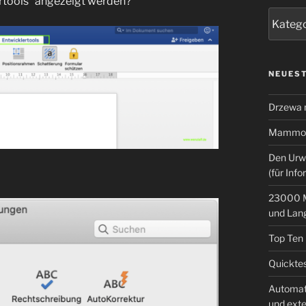
rtools“ angezeigt werden?
Kategor
NEUEST
Drzewa
Mammoth
Den Urw
(für Info
23000 M
und Lan
Top Ten
Quicktes
Automat
und ext