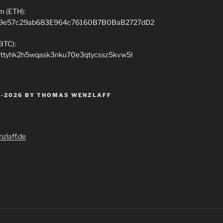
m (ETH):
9e57c29ab683E964c76160B7B0BaB2727dD2
(BTC):
rttyhk2h5wqask3nku70e3qtycssz5kvw5l
 -2026 BY THOMAS WENZLAFF
zlaff.de