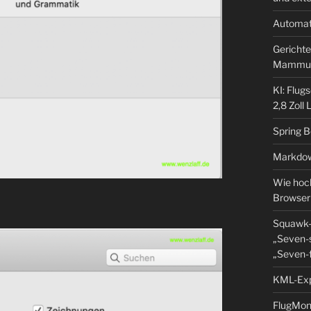
Automat
Gerichte
Mammu
KI: Flug
2,8 Zoll
Spring 
Markdow
Wie hoch
Browser
Squawk-
„Seven-s
„Seven-f
KML-Expo
FlugMoni