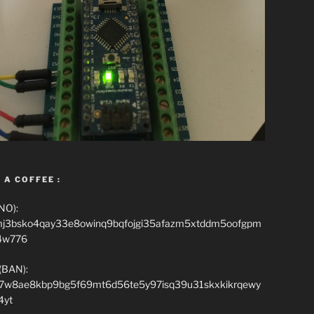
 A COFFEE :
NO):
mj3bsko4qay33e8owinq9bqfojgi35afazm5xtddm5oofgpm
4w776
(BAN):
7w8ae8kbp9bg5f69mt6d56te5y97isq39u31skxkikrqewy
4yt