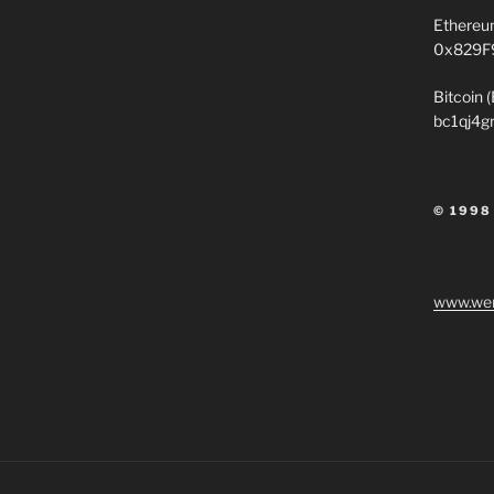
Ethereu
0x829F
Bitcoin 
bc1qj4g
© 1998
www.wen