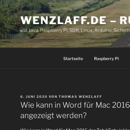
Zum
Inhalt
WENZLAFF.DE – 
springen
mit Java, Raspberry Pi, SDR, Linux, Arduino, Sicherhe
Startseite
Raspberry Pi
VERÖFFENTLICHT
6. JUNI 2020
VON
THOMAS WENZLAFF
AM
Wie kann in Word für Mac 2016 
angezeigt werden?