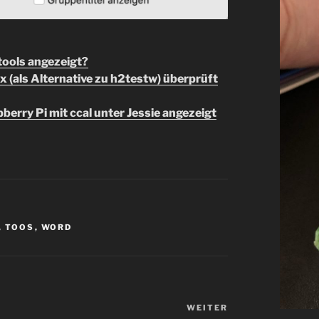
tools angezeigt?
 (als Alternative zu h2testw) überprüft
berry Pi mit ccal unter Jessie angezeigt
,
TOOS
,
WORD
WEITER
Nächster