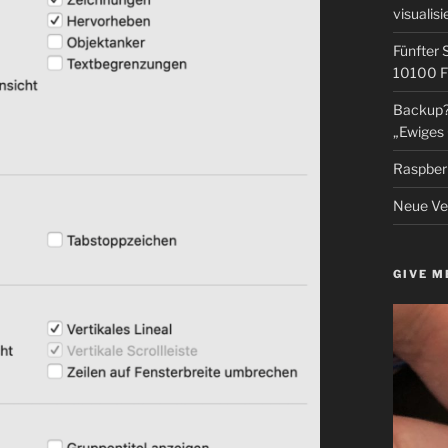
visualisi
Fünfter 
10100 F
Backup? 
„Ewiges 
Raspberr
Neue Ver
GIVE M