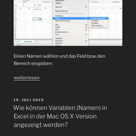
Einen Namen wählen und das Feld bzw. den
Bereich eingeben:
„Wie
weiterlesen
können
in
Excel
VERÖFFENTLICHT
19. JULI 2019
AM
mit
Wie können Variablen (Namen) in
Mac
Excel in der Mac OS X Version
OS
angezeigt werden?
X
Felder