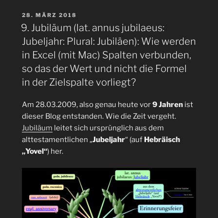
in
Excel
VERÖFFENTLICHT
28. MÄRZ 2018
AM
eine
9. Jubiläum (lat. annus jubilaeus:
Zeile
Jubeljahr: Plural: Jubiläen): Wie werden
in
in Excel (mit Mac) Spalten verbunden,
eine
so das der Wert und nicht die Formel
Spalte
in der Zielspalte vorliegt?
umwandelt
werden?“
Am 28.03.2009, also genau heute vor
9 Jahren
ist
dieser Blog entstanden. Wie die Zeit vergeht.
Jubiläum
leitet sich ursprünglich aus dem
alttestamentlichen „
Jubeljahr
“ (auf
Hebräisch
„Yovel“
) her.