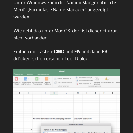
Unter Windows kann der Namen Manger über das
mit
Menü: „Formulas > Name Manager“ angezeigt
einem
werden.
sprechenden
Namen
Wie geht das unter Mac OS, dort ist dieser Eintrag
(Konstante)
nicht vorhanden.
belegt
werden?“
Einfach die Tasten:
CMD
und
FN
und dann
F3
drücken, schon erscheint der Dialog: