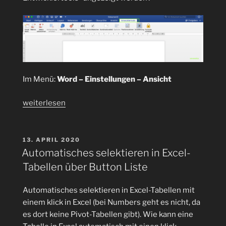
Im Menü:
Word – Einstellungen – Ansicht
„Wie
weiterlesen
kann
in
Word
VERÖFFENTLICHT
13. APRIL 2020
AM
für
Automatisches selektieren in Excel-
Mac
Tabellen über Button Liste
2016
der
Automatisches selektieren in Excel-Tabellen mit
Tab
einem klick in Excel (bei Numbers geht es nicht, da
„Entwicklertools“
es dort keine Pivot-Tabellen gibt). Wie kann eine
angezeigt