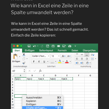
AM
Wie kann in Excel eine Zeile in eine
Wie
Spalte umwandelt werden?
kann
Quellcode
Wie kann in Excel eine Zeile in eine Spalte
(Java,
umwandelt werden? Das ist schnell gemacht.
C++,
Einfach die Zeile kopieren:
C
…)
in
PPT
oder
Word
in
Farbe
eingefügt
werden?“