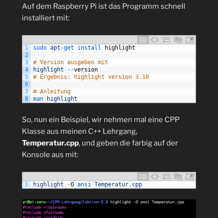
Auf dem Raspberry Pi ist das Programm schnell
installiert mit:
1
sudo 
apt
-
get 
install 
highlight
2
3
# Version ausgeben mit
4
highlight
--
version
5
# Ergebnis: highlight version 3.18
6
7
# Anleitung
8
man 
highlight
So, nun ein Beispiel, wir nehmen mal eine CPP
Klasse aus meinen C++ Lehrgang,
Temperatur.cpp
, und geben die farbig auf der
Konsole aus mit:
1
highlight
-
O
ansi 
Temperatur
.
cpp