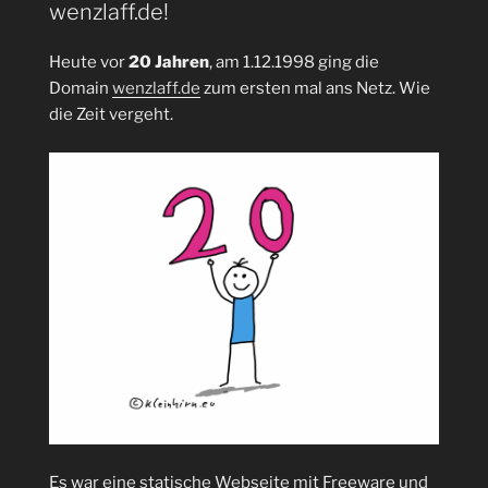
Netzdiagramm
wenzlaff.de!
oder
Radardiagramm
Heute vor
20 Jahren
, am 1.12.1998 ging die
mit
Domain
wenzlaff.de
zum ersten mal ans Netz. Wie
Excel
die Zeit vergeht.
erzeugt
werden?“
Es war eine statische Webseite mit Freeware und