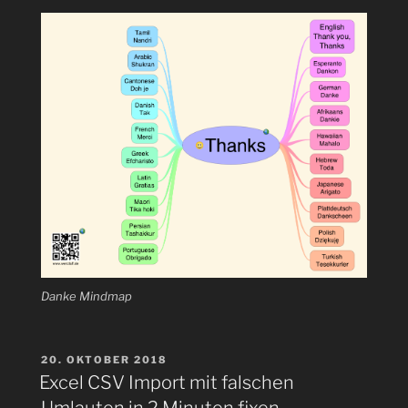
Danke Mindmap
VERÖFFENTLICHT
20. OKTOBER 2018
AM
Excel CSV Import mit falschen