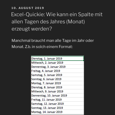
bzw.
Links
VERÖFFENTLICHT
10. AUGUST 2019
AM
in
Excel-Quickie: Wie kann ein Spalte mit
Excel-
allen Tagen des Jahres (Monat)
Dateien
erzeugt werden?
in
5
Manchmal braucht man alle Tage im Jahr oder
Minuten
Monat. Z.b. in solch einem Format:
überprüfen
mit
dem
de.wenzlaff.linkchecker“