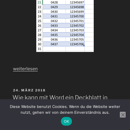
„9.
weiterlesen
Jubiläum
(lat.
annus
VERÖFFENTLICHT
24. MÄRZ 2018
AM
jubilaeus:
Wie kann mit Word ein Deckblatt in
Jubeljahr:
einem Seriendruck Dokument
Diese Website benutzt Cookies. Wenn du die Website weiter
Plural:
nutzt, gehen wir von deinem Einverständnis aus.
eingefügt werden, das nur einmal
Jubiläen):
gedruckt wird?
OK
Wie