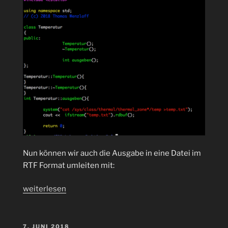
Nun können wir auch die Ausgabe in eine Datei im
RTF Format umleiten mit:
„Syntaxhighlighter
weiterlesen
sagt
der
Daltonist
VERÖFFENTLICHT
7. JUNI 2018