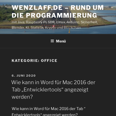
Zum
WENZLAFF.DE – RUND UM
Inhalt
DIE PROGRAMMIERUNG
springen
mit Java, Raspberry Pi, SDR, Linux, Arduino, Sicherheit,
Blender, KI, Statistik, Krypto und Blockchain
Menü
KATEGORIE:
OFFICE
VERÖFFENTLICHT
6. JUNI 2020
AM
Wie kann in Word für Mac 2016 der
Tab „Entwicklertools“ angezeigt
werden?
Wie kann in Word für Mac 2016 der Tab “
Entwicklertools“ angezeigt werden?