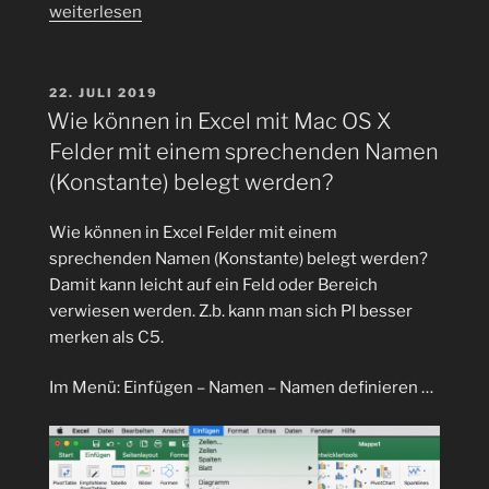
„Excel-
weiterlesen
Quickie:
Wie
können
VERÖFFENTLICHT
22. JULI 2019
AM
Excel
Wie können in Excel mit Mac OS X
Tabellen-
Felder mit einem sprechenden Namen
Referenzen
(Konstante) belegt werden?
bzw.
Verknüpfungen
Wie können in Excel Felder mit einem
in
sprechenden Namen (Konstante) belegt werden?
andere
Damit kann leicht auf ein Feld oder Bereich
Arbeitsblätter
verwiesen werden. Z.b. kann man sich PI besser
eingefügt
merken als C5.
werden
in
Im Menü: Einfügen – Namen – Namen definieren …
Mac
OS
X?“