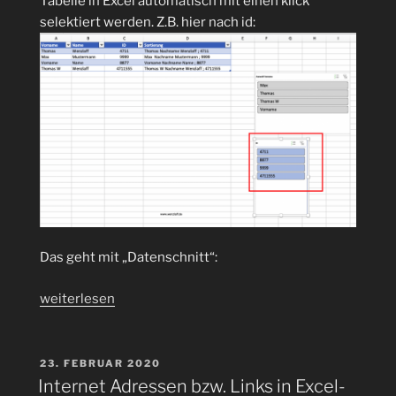
Tabelle in Excel automatisch mit einen klick
werden?“
selektiert werden. Z.B. hier nach id:
Das geht mit „Datenschnitt“:
„Automatisches
weiterlesen
selektieren
in
Excel-
VERÖFFENTLICHT
23. FEBRUAR 2020
AM
Tabellen
Internet Adressen bzw. Links in Excel-