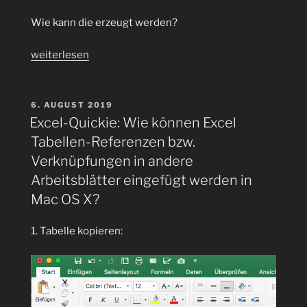
Wie kann die erzeugt werden?
„Excel-
weiterlesen
Quickie:
Wie
kann
VERÖFFENTLICHT
6. AUGUST 2019
AM
ein
Excel-Quickie: Wie können Excel
Spalte
Tabellen-Referenzen bzw.
mit
Verknüpfungen in andere
allen
Arbeitsblätter eingefügt werden in
Tagen
Mac OS X?
des
Jahres
1. Tabelle kopieren:
(Monat)
erzeugt
werden?“