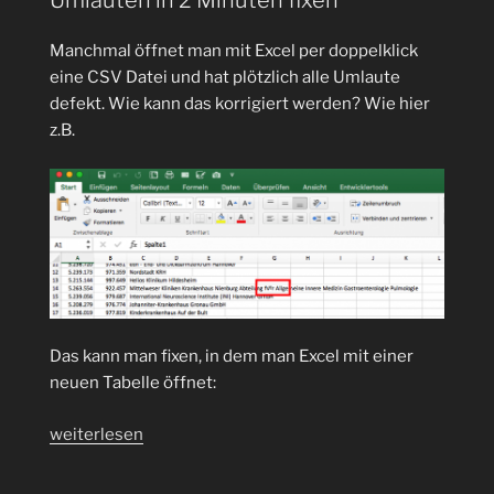
Umlauten in 2 Minuten fixen
Manchmal öffnet man mit Excel per doppelklick
eine CSV Datei und hat plötzlich alle Umlaute
defekt. Wie kann das korrigiert werden? Wie hier
z.B.
Das kann man fixen, in dem man Excel mit einer
neuen Tabelle öffnet:
„Excel
weiterlesen
CSV
Import