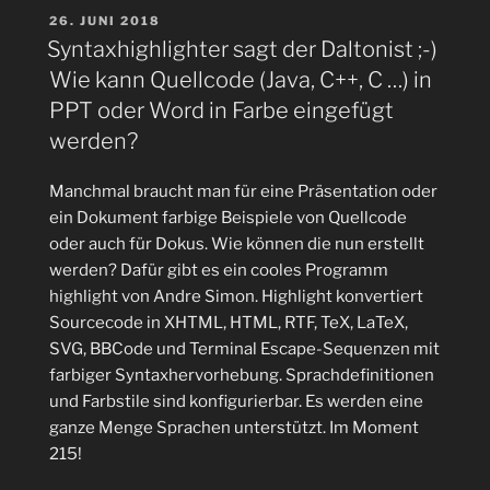
mit
VERÖFFENTLICHT
26. JUNI 2018
AM
falschen
Syntaxhighlighter sagt der Daltonist ;-)
Umlauten
Wie kann Quellcode (Java, C++, C …) in
in
PPT oder Word in Farbe eingefügt
2
werden?
Minuten
fixen“
Manchmal braucht man für eine Präsentation oder
ein Dokument farbige Beispiele von Quellcode
oder auch für Dokus. Wie können die nun erstellt
werden? Dafür gibt es ein cooles Programm
highlight von Andre Simon. Highlight konvertiert
Sourcecode in XHTML, HTML, RTF, TeX, LaTeX,
SVG, BBCode und Terminal Escape-Sequenzen mit
farbiger Syntaxhervorhebung. Sprachdefinitionen
und Farbstile sind konfigurierbar. Es werden eine
ganze Menge Sprachen unterstützt. Im Moment
215!