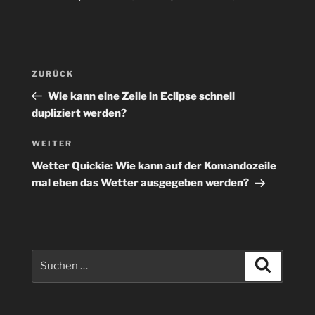
Beitragsnavigation
Vorheriger
ZURÜCK
Beitrag
Wie kann eine Zeile in Eclipse schnell
dupliziert werden?
Nächster
WEITER
Beitrag
Wetter Quickie: Wie kann auf der Komandozeile
mal eben das Wetter ausgegeben werden?
Suchen
Suchen
nach: