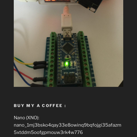
BUY MY A COFFEE :
Nano (XNO):
nano_1mj3bsko4qay33e8owinq9bqfojgi35afazm
5xtddm5oofgpmouw3rk4w776