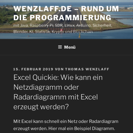
Zum
WENZLAFF.DE – RUND UM
Inhalt
DIE PROGRAMMIERUNG
springen
mit Java, Raspberry Pi, SDR, Linux, Arduino, Sicherheit,
Blender, KI, Statistik, Krypto und Blockchain
Menü
VERÖFFENTLICHT
15. FEBRUAR 2019
VON
THOMAS WENZLAFF
AM
Excel Quickie: Wie kann ein
Netzdiagramm oder
Radardiagramm mit Excel
erzeugt werden?
Mit Excel kann schnell ein Netz oder Radardiagram
erzeugt werden. Hier mal ein Beispiel Diagramm.