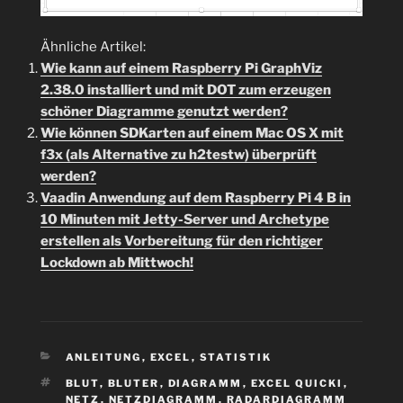
Ähnliche Artikel:
Wie kann auf einem Raspberry Pi GraphViz
2.38.0 installiert und mit DOT zum erzeugen
schöner Diagramme genutzt werden?
Wie können SDKarten auf einem Mac OS X mit
f3x (als Alternative zu h2testw) überprüft
werden?
Vaadin Anwendung auf dem Raspberry Pi 4 B in
10 Minuten mit Jetty-Server und Archetype
erstellen als Vorbereitung für den richtiger
Lockdown ab Mittwoch!
KATEGORIEN
ANLEITUNG
,
EXCEL
,
STATISTIK
SCHLAGWÖRTER
BLUT
,
BLUTER
,
DIAGRAMM
,
EXCEL QUICKI
,
NETZ
,
NETZDIAGRAMM
,
RADARDIAGRAMM