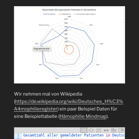
Wir nehmen mal von Wikipedia
(
https://de.wikipedia.org/wiki/Deutsches_H%C3%
A4mophilieregister
) ein paar Beispiel Daten für
eine Beispieltabelle (
Hämophilie Mindmap
).
1
Gesamtzahl 
aller 
gemeldeter 
Patienten 
in
Deutschland