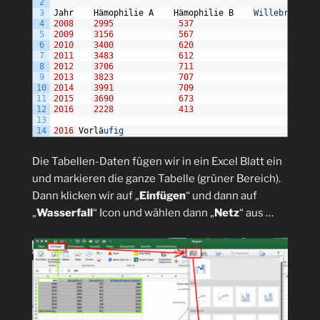
2
3
Jahr
H
ä
mophilie
A
H
ä
mophilie
B
Willebrand
-
J
ü
4
2008
2995
537
984
5
2009
3156
567
1094
6
2010
3400
620
1231
7
2011
3483
612
1659
8
2012
3706
711
2124
9
2013
3823
707
2296
10
2014
3991
709
3515
11
2015
3690
673
3930
12
2016
2228
413
3532
13
14
2016
Vorl
ä
ufig
Die Tabellen-Daten fügen wir in ein Excel Blatt ein
und markieren die ganze Tabelle (grüner Bereich).
Dann klicken wir auf „
Einfügen
“ und dann auf
„
Wasserfall
“ Icon und wählen dann „
Netz
“ aus …