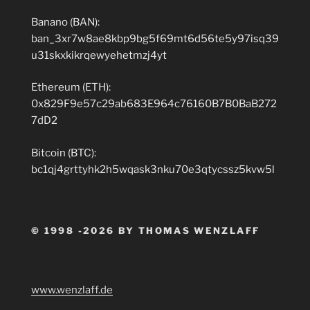
Banano (BAN):
ban_3xr7w8ae8kbp9bg5f69mt6d56te5y97isq39
u31skxkikrqewyehetmzj4yt
Ethereum (ETH):
0x829F9e57c29ab683E964c76160B7B0BaB272
7dD2
Bitcoin (BTC):
bc1qj4grttyhk2h5wqask3nku70e3qtycssz5kvw5l
© 1998 -2026 BY THOMAS WENZLAFF
www.wenzlaff.de