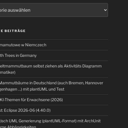
ien
E BEITRÄGE
 mamutowe w Niemczech
 Trees in Germany
eltmammutbaum selbst ziehen als Aktivitäts Diagramm
rmatiker)
ammutbäume in Deutschland (auch Bremen, Hannover
genhagen …) mit plantUML und Test
 KI-Themen für Erwachsene (2026)
t: Eclipse 2026-06 (4.40.0)
isch UML Generierung (plantUML-Format) mit ArchUnit
erne Abhängigkeiten