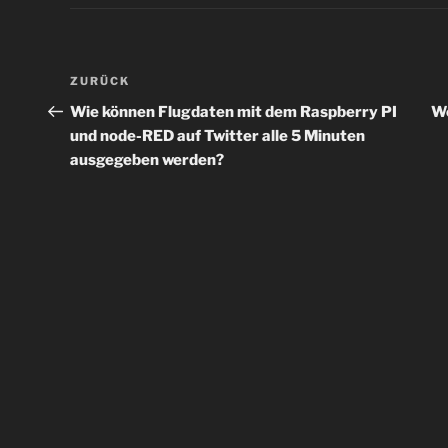
Beitragsnavigation
Vorheriger
ZURÜCK
Beitrag
Wie können Flugdaten mit dem Raspberry PI
We
und node-RED auf Twitter alle 5 Minuten
ausgegeben werden?