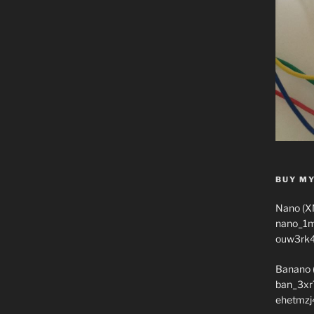
BUY MY
Nano (X
nano_1
ouw3rk
Banano 
ban_3xr
ehetmzj