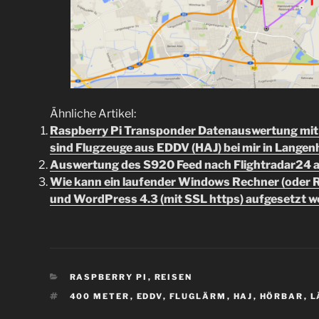
Ähnliche Artikel:
Raspberry Pi Transponder Datenauswertung mit 
sind Flugzeuge aus EDDV (HAJ) bei mir in Lange
Auswertung des S920 Feed nach Flightradar24 
Wie kann ein laufender Windows Rechner (oder Ras
und WordPress 4.3 (mit SSL https) aufgesetzt 
KATEGORIEN
RASPBERRY PI
,
REISEN
SCHLAGWÖRTER
400 METER
,
EDDV
,
FLUGLÄRM
,
HAJ
,
HÖRBAR
,
L