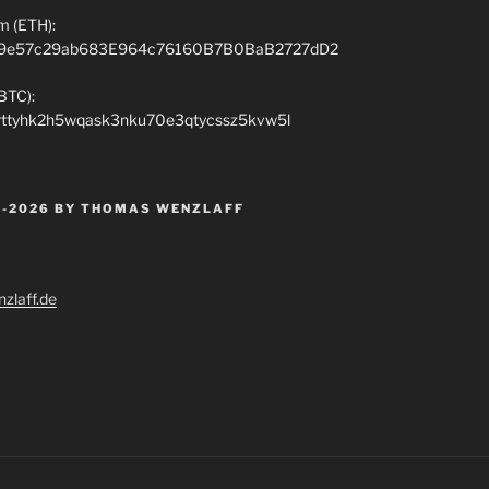
m (ETH):
9e57c29ab683E964c76160B7B0BaB2727dD2
(BTC):
rttyhk2h5wqask3nku70e3qtycssz5kvw5l
 -2026 BY THOMAS WENZLAFF
zlaff.de