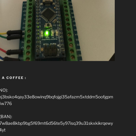
 A COFFEE :
NO):
mj3bsko4qay33e8owinq9bqfojgi35afazm5xtddm5oofgpm
4w776
(BAN):
7w8ae8kbp9bg5f69mt6d56te5y97isq39u31skxkikrqewy
4yt