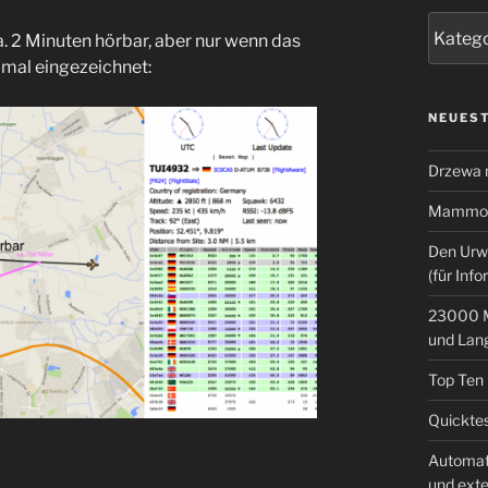
Kategor
. 2 Minuten hörbar, aber nur wenn das
 mal eingezeichnet:
NEUEST
Drzewa
Mammoth
Den Urw
(für Info
23000 M
und Lan
Top Ten
Quicktes
Automat
und ext