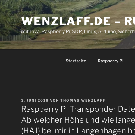
Zum
Inhalt
WENZLAFF.DE – 
springen
mit Java, Raspberry Pi, SDR, Linux, Arduino, Sicherhe
Startseite
Raspberry Pi
VERÖFFENTLICHT
3. JUNI 2016
VON
THOMAS WENZLAFF
AM
Raspberry Pi Transponder Date
Ab welcher Höhe und wie lange
(HAJ) bei mir in Langenhagen h