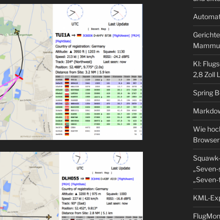
Automat
Gerichte
Mammu
KI: Flug
2,8 Zoll
Spring 
Markdow
Wie hoch
Browser
Squawk-
„Seven-s
„Seven-f
KML-Expo
FlugMoni