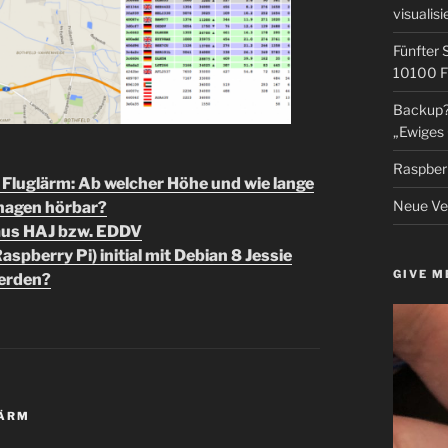
visualisi
Fünfter 
10100 F
Backup? 
„Ewiges 
Raspberr
Fluglärm: Ab welcher Höhe und wie lange
Neue Ver
nhagen hörbar?
aus HAJ bzw. EDDV
pberry Pi) initial mit Debian 8 Jessie
GIVE M
werden?
ÄRM