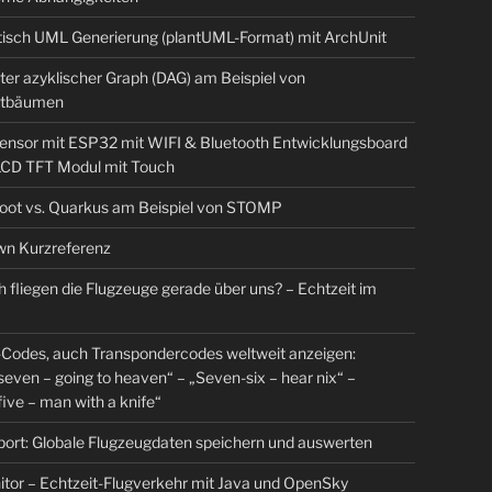
isch UML Generierung (plantUML-Format) mit ArchUnit
ter azyklischer Graph (DAG) am Beispiel von
tbäumen
sensor mit ESP32 mit WIFI & Bluetooth Entwicklungsboard
 LCD TFT Modul mit Touch
Boot vs. Quarkus am Beispiel von STOMP
n Kurzreferenz
 fliegen die Flugzeuge gerade über uns? – Echtzeit im
Codes, auch Transpondercodes weltweit anzeigen:
even – going to heaven“ – „Seven-six – hear nix“ –
ive – man with a knife“
rt: Globale Flugzeugdaten speichern und auswerten
tor – Echtzeit-Flugverkehr mit Java und OpenSky