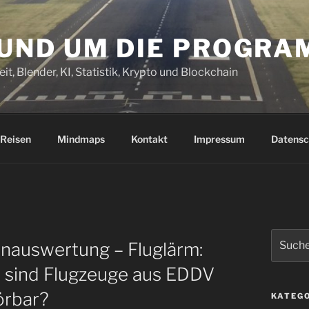
RUND UM DIE PROGR
it, Blender, KI, Statistik, Krypto und Blockchain
Reisen
Mindmaps
Kontakt
Impressum
Datensc
Suchen
nauswertung – Fluglärm:
nach:
 sind Flugzeuge aus EDDV
örbar?
KATEG