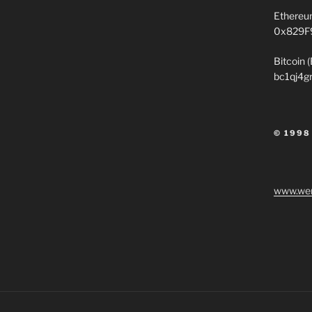
Ethereu
0x829F
Bitcoin 
bc1qj4g
© 1998
www.wen