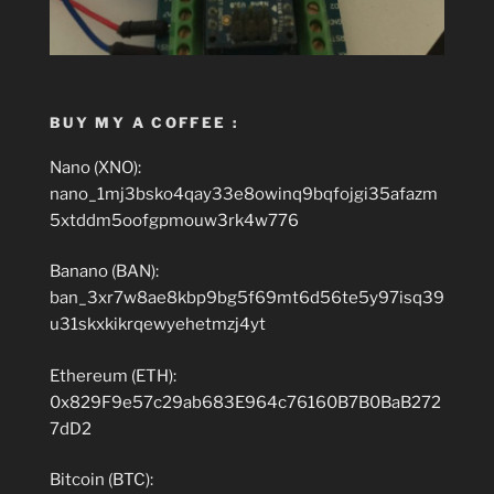
BUY MY A COFFEE :
Nano (XNO):
nano_1mj3bsko4qay33e8owinq9bqfojgi35afazm
5xtddm5oofgpmouw3rk4w776
Banano (BAN):
ban_3xr7w8ae8kbp9bg5f69mt6d56te5y97isq39
u31skxkikrqewyehetmzj4yt
Ethereum (ETH):
0x829F9e57c29ab683E964c76160B7B0BaB272
7dD2
Bitcoin (BTC):