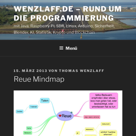
Zum
WENZLAFF.DE – RUND UM
Inhalt
DIE PROGRAMMIERUNG
springen
mit Java, Raspberry Pi, SDR, Linux, Arduino, Sicherheit,
Blender, KI, Statistik, Krypto und Blockchain
Menü
VERÖFFENTLICHT
15. MÄRZ 2013
VON
THOMAS WENZLAFF
AM
Reue Mindmap