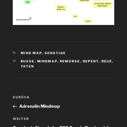
KATEGORIEN
MIND MAP
,
SONSTIGE
SCHLAGWÖRTER
BUSSE
,
MINDMAP
,
REMORSE
,
REPENT
,
REUE
,
TATEN
Beitragsnavigation
Vorheriger
ZURÜCK
Beitrag
Adrenalin Mindmap
Nächster
WEITER
Beitrag