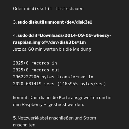
Oder mit
diskutil list
schauen.
3.
sudo diskutil unmount /dev/disk3s1
4.
sudo dd if=Downloads/2014-09-09-wheezy-
raspbian.img of=/dev/disk3 bs=1m
Jetz ca. 60 min warten bis die Meldung
2825+0 records in
2825+0 records out
2962227200 bytes transferred in
2020.681419 secs (1465955 bytes/sec)
kommt. Dann kann die Karte ausgeworfen und in
den Raspberry Pi gesteckt werden.
5. Netzwerkkabel anschließen und Strom
anschalten.