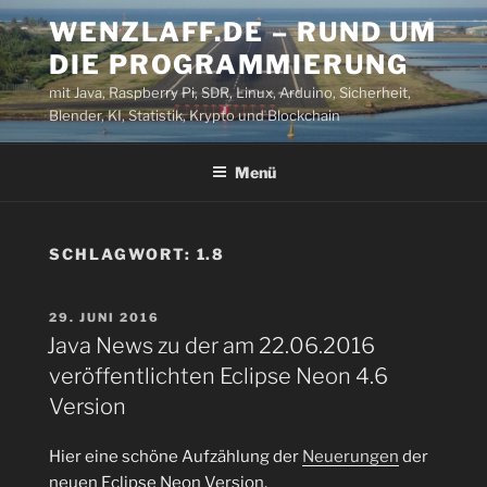
Zum
WENZLAFF.DE – RUND UM
Inhalt
DIE PROGRAMMIERUNG
springen
mit Java, Raspberry Pi, SDR, Linux, Arduino, Sicherheit,
Blender, KI, Statistik, Krypto und Blockchain
Menü
SCHLAGWORT:
1.8
VERÖFFENTLICHT
29. JUNI 2016
AM
Java News zu der am 22.06.2016
veröffentlichten Eclipse Neon 4.6
Version
Hier eine schöne Aufzählung der
Neuerungen
der
neuen Eclipse Neon Version.