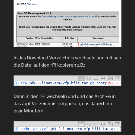
In das Download Verzeichnis wechseln und mit scp
die Datei auf den rPi kopieren z.B.:
1
scp 
jdk
-
8
-
linux
-
arm
-
vfp
-
hflt
.
tar
.
gz 
root
@
192.0.0.0
:
/
ro
Dann in den rPi wechseln und und das Archive in
das /opt Verzeichnis entpacken, das dauert ein
paar Minuten:
1
sudo 
tar 
zxvf 
jdk
-
8
-
linux
-
arm
-
vfp
-
hflt
.
tar
.
gz
-
C
/
opt