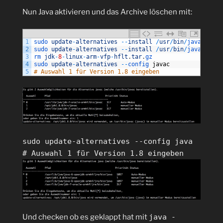
Nun Java aktivieren und das Archive löschen mit:
1
sudo 
update
-
alternatives
--
install
/
usr
/
bin
/
javac 
java
2
sudo 
update
-
alternatives
--
install
/
usr
/
bin
/
java 
java
3
rm 
jdk
-
8
-
linux
-
arm
-
vfp
-
hflt
.
tar
.
gz
4
sudo 
update
-
alternatives
--
config 
javac
5
# Auswahl 1 für Version 1.8 eingeben
sudo update-alternatives --config java
# Auswahl 1 für Version 1.8 eingeben
Und checken ob es geklappt hat mit
java -