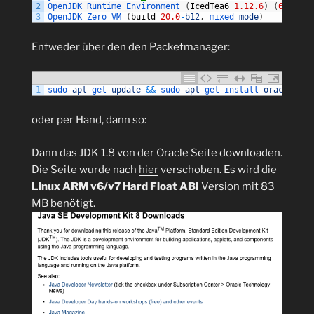
2
OpenJDK 
Runtime 
Environment
(
IcedTea6
1.12.6
)
(
6b27
-
1.
3
OpenJDK 
Zero 
VM
(
build
20.0
-
b12
,
mixed 
mode
)
Entweder über den den Packetmanager:
1
sudo 
apt
-
get 
update
&&
sudo 
apt
-
get 
install 
oracle
-
jav
oder per Hand, dann so:
Dann das JDK 1.8 von der Oracle Seite downloaden.
Die Seite wurde nach
hier
verschoben. Es wird die
Linux ARM v6/v7 Hard Float ABI
Version mit 83
MB benötigt.