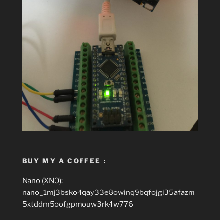
BUY MY A COFFEE :
Nano (XNO):
nano_1mj3bsko4qay33e8owinq9bqfojgi35afazm
5xtddm5oofgpmouw3rk4w776