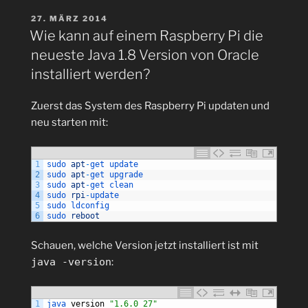
VERÖFFENTLICHT
27. MÄRZ 2014
AM
Wie kann auf einem Raspberry Pi die
neueste Java 1.8 Version von Oracle
installiert werden?
Zuerst das System des Raspberry Pi updaten und
neu starten mit:
1
sudo 
apt
-
get 
update
2
sudo 
apt
-
get 
upgrade
3
sudo 
apt
-
get 
clean
4
sudo 
rpi
-
update
5
sudo 
ldconfig
6
sudo 
reboot
Schauen, welche Version jetzt installiert ist mit
java -version
:
1
java 
version
"1.6.0_27"