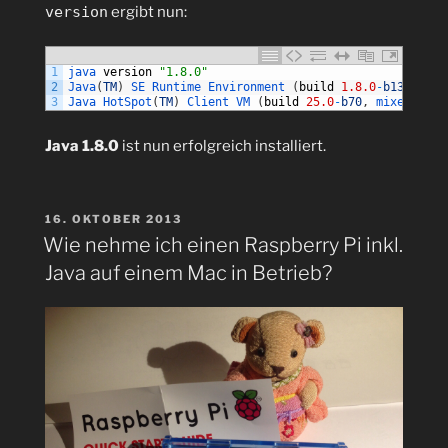
version
ergibt nun:
1
java 
version
"1.8.0"
2
Java
(
TM
)
SE 
Runtime 
Environment
(
build
1.8.0
-
b132
)
3
Java 
HotSpot
(
TM
)
Client 
VM
(
build
25.0
-
b70
,
mixed 
mode
Java 1.8.0
ist nun erfolgreich installiert.
VERÖFFENTLICHT
16. OKTOBER 2013
AM
Wie nehme ich einen Raspberry Pi inkl.
Java auf einem Mac in Betrieb?