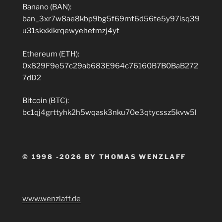
Banano (BAN):
ban_3xr7w8ae8kbp9bg5f69mt6d56te5y97isq39
u31skxkikrqewyehetmzj4yt
Ethereum (ETH):
0x829F9e57c29ab683E964c76160B7B0BaB272
7dD2
Bitcoin (BTC):
bc1qj4grttyhk2h5wqask3nku70e3qtycssz5kvw5l
© 1998 -2026 BY THOMAS WENZLAFF
www.wenzlaff.de