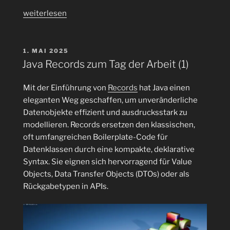
„Record
weiterlesen
Patterns:
Wie
Record
VERÖFFENTLICHT
1. MAI 2025
AM
Patterns
Java Records zum Tag der Arbeit (1)
das
Extrahieren
Mit der Einführung von
Records
hat Java einen
von
eleganten Weg geschaffen, um unveränderliche
Komponenten
Datenobjekte effizient und ausdrucksstark zu
vereinfachen
modellieren. Records ersetzen den klassischen,
(2)“
oft umfangreichen Boilerplate-Code für
Datenklassen durch eine kompakte, deklarative
Syntax. Sie eignen sich hervorragend für Value
Objects, Data Transfer Objects (DTOs) oder als
Rückgabetypen in APIs.