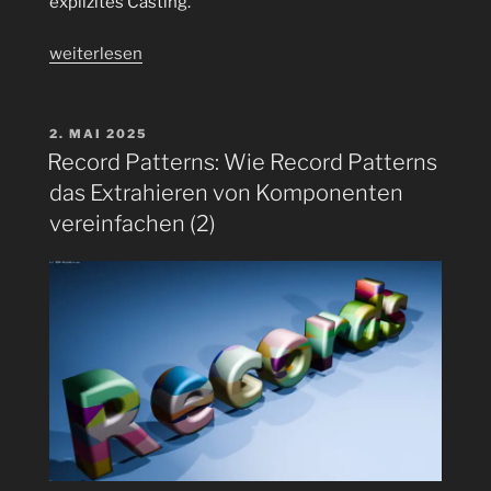
explizites Casting.
„Pattern
weiterlesen
Matching
für
switch
VERÖFFENTLICHT
2. MAI 2025
AM
(3)“
Record Patterns: Wie Record Patterns
das Extrahieren von Komponenten
vereinfachen (2)