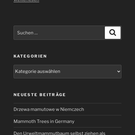
Records
zum
Tag
der
Suchen
Suchen
Arbeit
nach:
(1)“
KATEGORIEN
Kategorien
NEUESTE BEITRÄGE
Drzewa mamutowe w Niemczech
Mammoth Trees in Germany
Den Urweltmammutbaum selbst ziehen als