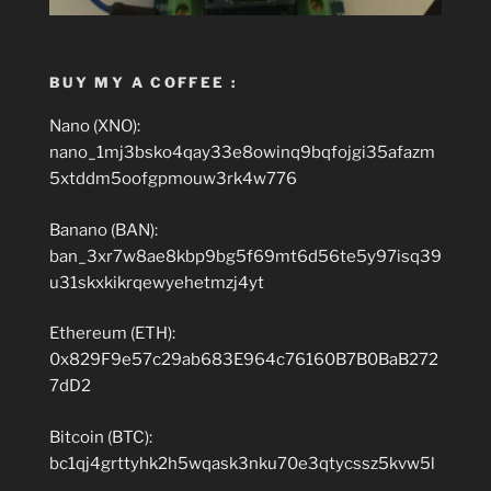
BUY MY A COFFEE :
Nano (XNO):
nano_1mj3bsko4qay33e8owinq9bqfojgi35afazm
5xtddm5oofgpmouw3rk4w776
Banano (BAN):
ban_3xr7w8ae8kbp9bg5f69mt6d56te5y97isq39
u31skxkikrqewyehetmzj4yt
Ethereum (ETH):
0x829F9e57c29ab683E964c76160B7B0BaB272
7dD2
Bitcoin (BTC):
bc1qj4grttyhk2h5wqask3nku70e3qtycssz5kvw5l