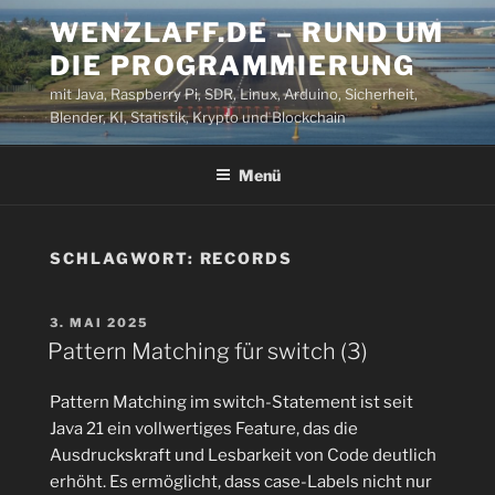
Zum
WENZLAFF.DE – RUND UM
Inhalt
DIE PROGRAMMIERUNG
springen
mit Java, Raspberry Pi, SDR, Linux, Arduino, Sicherheit,
Blender, KI, Statistik, Krypto und Blockchain
Menü
SCHLAGWORT:
RECORDS
VERÖFFENTLICHT
3. MAI 2025
AM
Pattern Matching für switch (3)
Pattern Matching im switch-Statement ist seit
Java 21 ein vollwertiges Feature, das die
Ausdruckskraft und Lesbarkeit von Code deutlich
erhöht. Es ermöglicht, dass case-Labels nicht nur