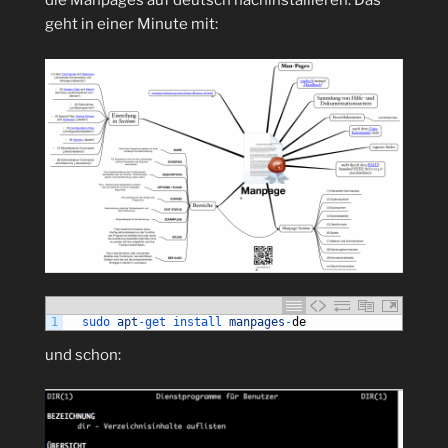
die Manpages auf deutsch nachinstallieren. Das
geht in einer Minute mit:
1
sudo 
apt
-
get 
install 
manpages
-
de
und schon: