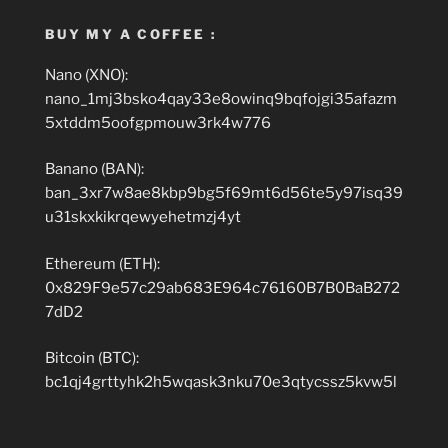
BUY MY A COFFEE :
Nano (XNO):
nano_1mj3bsko4qay33e8owinq9bqfojgi35afazm
5xtddm5oofgpmouw3rk4w776
Banano (BAN):
ban_3xr7w8ae8kbp9bg5f69mt6d56te5y97isq39
u31skxkikrqewyehetmzj4yt
Ethereum (ETH):
0x829F9e57c29ab683E964c76160B7B0BaB272
7dD2
Bitcoin (BTC):
bc1qj4grttyhk2h5wqask3nku70e3qtycssz5kvw5l