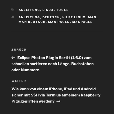
KATEGORIEN
ANLEITUNG
,
LINUX
,
TOOLS
SCHLAGWÖRTER
ANLEITUNG
,
DEUTSCH
,
HILFE LINUX
,
MAN
,
MAN DEUTSCH
,
MAN PAGES
,
MANPAGES
Beitragsnavigation
Vorheriger
ZURÜCK
Beitrag
Eclipse Photon PlugIn SortIt (1.6.0) zum
schnellen sortieren nach Länge, Buchstaben
oder Nummern
Nächster
WEITER
Beitrag
Wie kann von einem iPhone, iPad und Android
sicher mit SSH via Termius auf einem Raspberry
Pi zugegriffen werden?