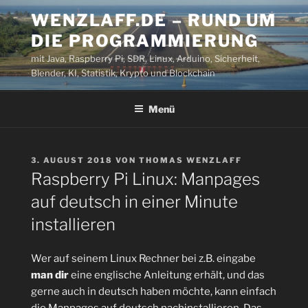
Zum
WENZLAFF.DE – RUND UM
Inhalt
DIE PROGRAMMIERUNG
springen
mit Java, Raspberry Pi, SDR, Linux, Arduino, Sicherheit,
Blender, KI, Statistik, Krypto und Blockchain
Menü
VERÖFFENTLICHT
3. AUGUST 2018
VON
THOMAS WENZLAFF
AM
Raspberry Pi Linux: Manpages
auf deutsch in einer Minute
installieren
Wer auf seinem Linux Rechner bei z.B. eingabe
man dir
eine englische Anleitung erhält, und das
gerne auch in deutsch haben möchte, kann einfach