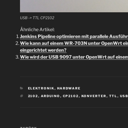
USB -> TTL CP2102
Ähnliche Artikel:
Jenkins Pipeline optimieren mit parallele Ausfü
Wie kann auf einem WR-703N unter OpenWrt ein 
eingerichtet werden?
Wie wird der USB 9097 unter OpenWrt auf einem
KATEGORIEN
ELEKTRONIK
,
HARDWARE
SCHLAGWÖRTER
2102
,
ARDUINO
,
CP2102
,
KONVERTER
,
TTL
,
US
Beitragsnavigation