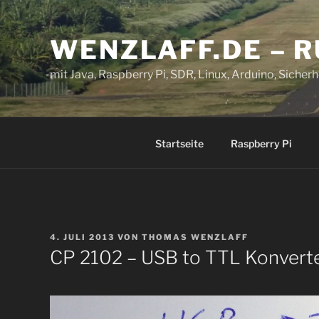
Zum
Inhalt
WENZLAFF.DE – 
springen
mit Java, Raspberry Pi, SDR, Linux, Arduino, Sicherhe
Startseite
Raspberry Pi
VERÖFFENTLICHT
4. JULI 2013
VON
THOMAS WENZLAFF
AM
CP 2102 – USB to TTL Konverte