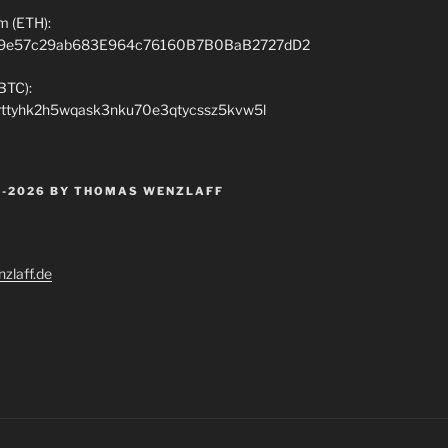
m (ETH):
9e57c29ab683E964c76160B7B0BaB2727dD2
(BTC):
rttyhk2h5wqask3nku70e3qtycssz5kvw5l
 -2026 BY THOMAS WENZLAFF
zlaff.de