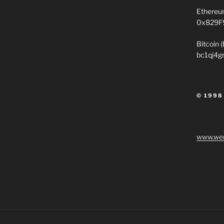
Ethereu
0x829F
Bitcoin 
bc1qj4g
© 1998
www.wen