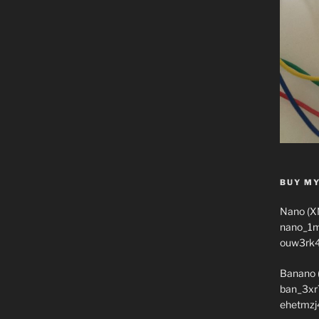
BUY MY
Nano (X
nano_1
ouw3rk
Banano 
ban_3xr
ehetmzj