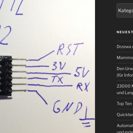
Kategor
NEUEST
Drzewa
Mammoth
Den Urw
(für Info
23000 M
und Lan
Top Ten
Quicktes
Automat
und ext