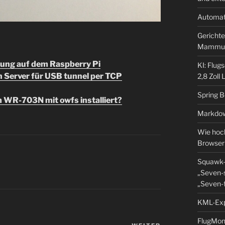
Automat
Gerichte
Mammu
hrung auf dem Raspberry Pi
KI: Flug
Server für USB tunnel per TCP
2,8 Zoll
Spring 
 WR-703N mit owfs installiert?
Markdow
Wie hoch
Browser
Squawk-
B
„Seven-s
„Seven-f
KML-Expo
FlugMoni