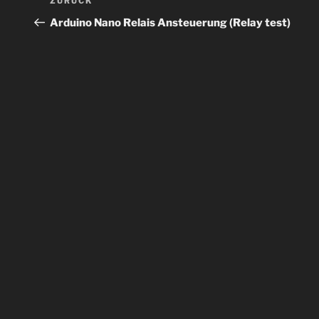
Vorheriger
ZURÜCK
Beitrag
Arduino Nano Relais Ansteuerung (Relay test)