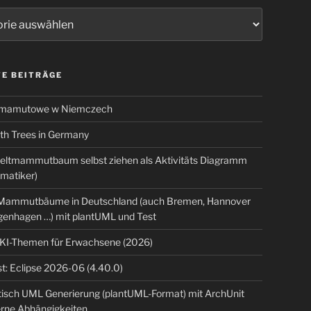
ien
E BEITRÄGE
 mamutowe w Niemczech
 Trees in Germany
eltmammutbaum selbst ziehen als Aktivitäts Diagramm
rmatiker)
ammutbäume in Deutschland (auch Bremen, Hannover
genhagen …) mit plantUML und Test
 KI-Themen für Erwachsene (2026)
t: Eclipse 2026-06 (4.40.0)
isch UML Generierung (plantUML-Format) mit ArchUnit
erne Abhängigkeiten