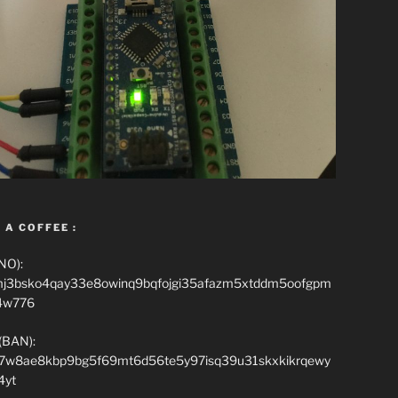
 A COFFEE :
NO):
mj3bsko4qay33e8owinq9bqfojgi35afazm5xtddm5oofgpm
4w776
(BAN):
7w8ae8kbp9bg5f69mt6d56te5y97isq39u31skxkikrqewy
4yt