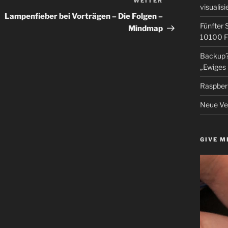
WEITER
Nächster
visualisi
Beitrag
Lampenfieber bei Vorträgen – Die Folgen –
Fünfter 
Mindmap
10100 F
Backup? 
„Ewiges 
Raspberr
Neue Ver
GIVE M