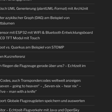
isch UML Generierung (plantUML-Format) mit ArchUnit
ter azyklischer Graph (DAG) am Beispiel von
tbäumen
sensor mit ESP32 mit WIFI & Bluetooth Entwicklungsboard
 LCD TFT Modul mit Touch
Boot vs. Quarkus am Beispiel von STOMP
n Kurzreferenz
 fliegen die Flugzeuge gerade über uns? – Echtzeit im
Codes, auch Transpondercodes weltweit anzeigen:
even – going to heaven“ – „Seven-six – hear nix“ –
ive – man with a knife“
rt: Globale Flugzeugdaten speichern und auswerten
tor – Echtzeit-Flugverkehr mit Java und OpenSky