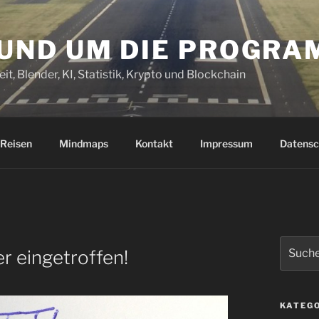
RUND UM DIE PROGR
it, Blender, KI, Statistik, Krypto und Blockchain
Reisen
Mindmaps
Kontakt
Impressum
Datensc
Suchen
r eingetroffen!
nach:
KATEG