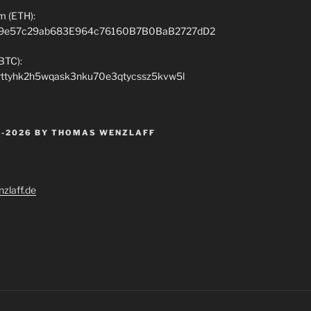
m (ETH):
9e57c29ab683E964c76160B7B0BaB2727dD2
(BTC):
rttyhk2h5wqask3nku70e3qtycssz5kvw5l
 -2026 BY THOMAS WENZLAFF
zlaff.de