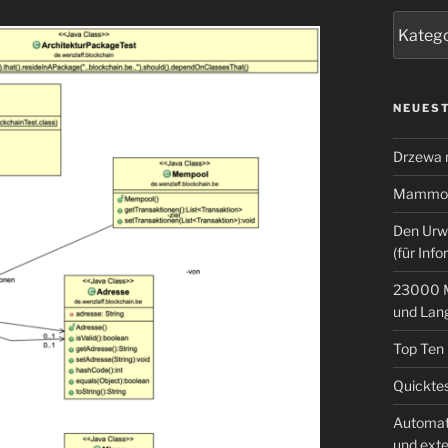
Kategor
NEUEST
Drzewa
Mammoth
Den Urw
(für Info
23000 M
und Lan
Top Ten
Quicktes
Automat
und ext