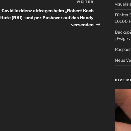
WEITER
Nächster
visualisi
Beitrag
Covid Inzidenz abfragen beim „Robert Koch
Fünfter 
titute (RKI)“ und per Pushover auf das Handy
10100 F
versenden
Backup? 
„Ewiges 
Raspberr
Neue Ver
GIVE M