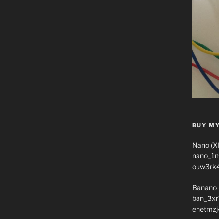
BUY MY
Nano (X
nano_1
ouw3rk
Banano 
ban_3xr
ehetmzj