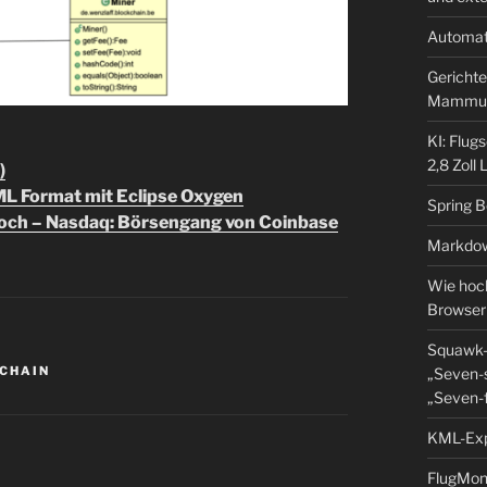
Automat
Gerichte
Mammu
KI: Flug
2,8 Zoll
)
ML Format mit Eclipse Oxygen
Spring 
thoch – Nasdaq: Börsengang von Coinbase
Markdow
Wie hoch
Browser
G
Squawk-
KCHAIN
„Seven-s
„Seven-f
KML-Expo
FlugMoni