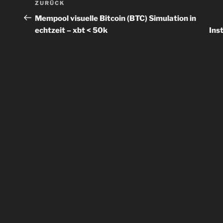
Vorheriger
ZURÜCK
Beitrag
Mempool visuelle Bitcoin (BTC) Simulation in
echtzeit – xbt < 50k
Ins