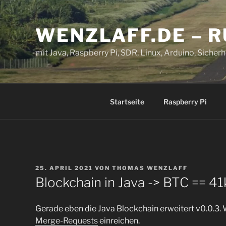
Zum
Inhalt
WENZLAFF.DE – 
springen
mit Java, Raspberry Pi, SDR, Linux, Arduino, Sicherhe
Startseite
Raspberry Pi
VERÖFFENTLICHT
25. APRIL 2021
VON
THOMAS WENZLAFF
AM
Blockchain in Java -> BTC == 41
Gerade eben die Java Blockchain erweitert v0.0.3.
Merge-Requests
einreichen.