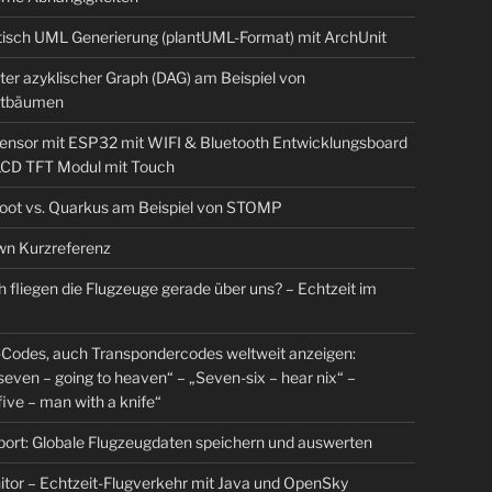
isch UML Generierung (plantUML-Format) mit ArchUnit
ter azyklischer Graph (DAG) am Beispiel von
tbäumen
sensor mit ESP32 mit WIFI & Bluetooth Entwicklungsboard
 LCD TFT Modul mit Touch
Boot vs. Quarkus am Beispiel von STOMP
n Kurzreferenz
 fliegen die Flugzeuge gerade über uns? – Echtzeit im
Codes, auch Transpondercodes weltweit anzeigen:
even – going to heaven“ – „Seven-six – hear nix“ –
ive – man with a knife“
rt: Globale Flugzeugdaten speichern und auswerten
tor – Echtzeit-Flugverkehr mit Java und OpenSky