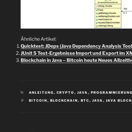
Ähnliche Artikel:
Quicktest: JDeps (Java Dependency Analysis Tool
JUnit 5 Test-Ergebnisse Import und Export im X
Blockchain in Java – Bitcoin heute Neues Allzei
KATEGORIEN
ANLEITUNG
,
CRYPTO
,
JAVA
,
PROGRAMMIERUN
SCHLAGWÖRTER
BITCOIN
,
BLOCKCHAIN
,
BTC
,
JAVA
,
JAVA BLOC
Beitragsnavigation