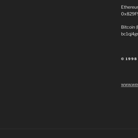
Ethereu
0x829F
Bitcoin 
bc1qj4g
© 1998
www.wen