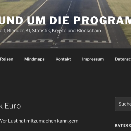
RUND UM DIE PROGR
it, Blender, KI, Statistik, Krypto und Blockchain
Reisen
Mindmaps
Kontakt
Impressum
Datensc
Suchen
k Euro
nach:
 Wer Lust hat mitzumachen kann gern
KATEG