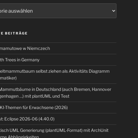
ien
E BEITRÄGE
 mamutowe w Niemczech
 Trees in Germany
eltmammutbaum selbst ziehen als Aktivitäts Diagramm
rmatiker)
ammutbäume in Deutschland (auch Bremen, Hannover
genhagen …) mit plantUML und Test
 KI-Themen für Erwachsene (2026)
t: Eclipse 2026-06 (4.40.0)
isch UML Generierung (plantUML-Format) mit ArchUnit
erne Abhängigkeiten