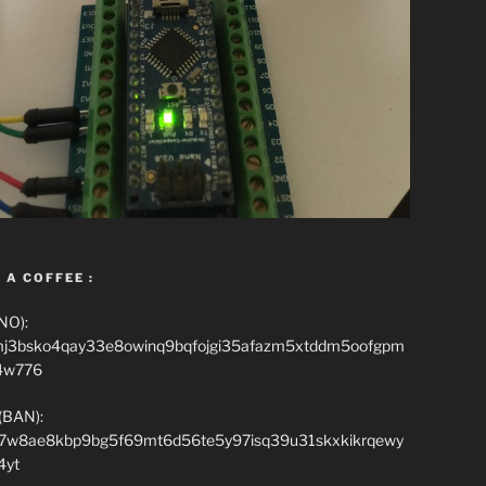
 A COFFEE :
NO):
mj3bsko4qay33e8owinq9bqfojgi35afazm5xtddm5oofgpm
4w776
(BAN):
7w8ae8kbp9bg5f69mt6d56te5y97isq39u31skxkikrqewy
4yt