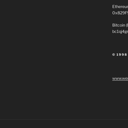
Ethereu
0x829F
Bitcoin 
bc1qj4g
© 1998
www.wen