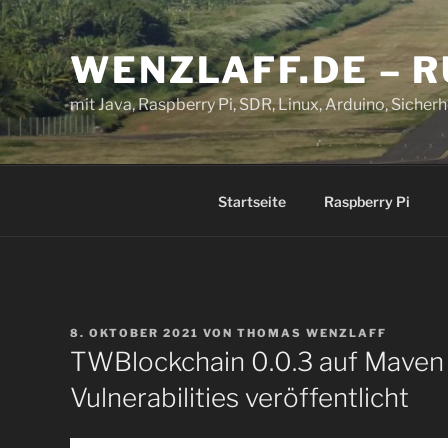
Zum
Inhalt
WENZLAFF.DE – 
springen
mit Java, Raspberry Pi, SDR, Linux, Arduino, Sicherhe
Startseite
Raspberry Pi
VERÖFFENTLICHT
8. OKTOBER 2021
VON
THOMAS WENZLAFF
AM
TWBlockchain 0.0.3 auf Maven 
Vulnerabilities veröffentlicht