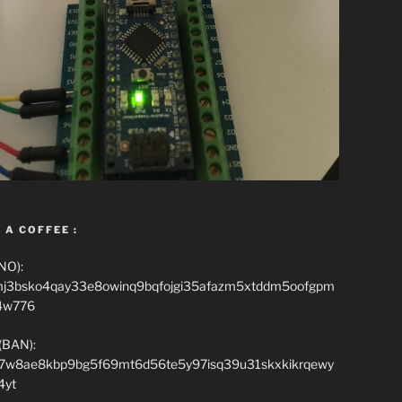
 A COFFEE :
NO):
mj3bsko4qay33e8owinq9bqfojgi35afazm5xtddm5oofgpm
4w776
(BAN):
7w8ae8kbp9bg5f69mt6d56te5y97isq39u31skxkikrqewy
4yt