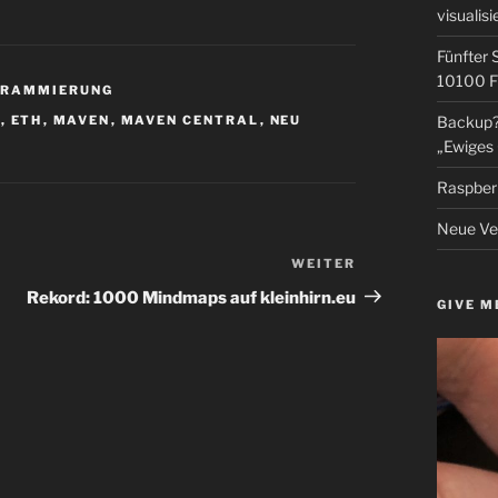
visualisi
Fünfter 
10100 F
GRAMMIERUNG
1
,
ETH
,
MAVEN
,
MAVEN CENTRAL
,
NEU
Backup? 
„Ewiges 
Raspberr
Neue Ver
WEITER
Nächster
Beitrag
Rekord: 1000 Mindmaps auf kleinhirn.eu
GIVE M