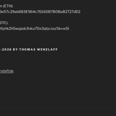
m (ETH):
9e57c29ab683E964c76160B7B0BaB2727dD2
(BTC):
rttyhk2h5wqask3nku70e3qtycssz5kvw5l
 -2026 BY THOMAS WENZLAFF
zlaff.de