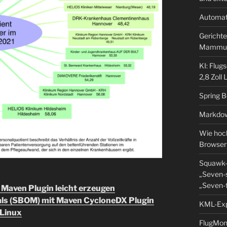
Automat
Gerichte
Mammu
KI: Flug
2,8 Zoll
Spring 
Markdow
Wie hoch
Browser
Squawk-
„Seven-s
„Seven-f
 Maven Plugin leicht erzeugen
ials (SBOM) mit Maven CycloneDX Plugin
KML-Expo
 Linux
FlugMoni