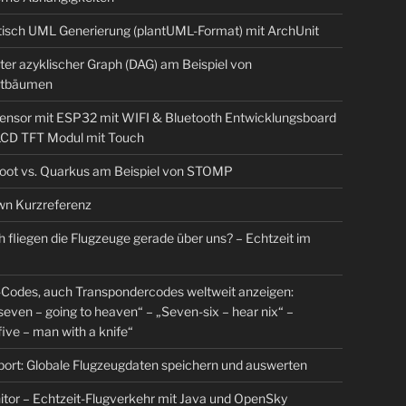
isch UML Generierung (plantUML-Format) mit ArchUnit
ter azyklischer Graph (DAG) am Beispiel von
tbäumen
sensor mit ESP32 mit WIFI & Bluetooth Entwicklungsboard
 LCD TFT Modul mit Touch
Boot vs. Quarkus am Beispiel von STOMP
n Kurzreferenz
 fliegen die Flugzeuge gerade über uns? – Echtzeit im
Codes, auch Transpondercodes weltweit anzeigen:
even – going to heaven“ – „Seven-six – hear nix“ –
ive – man with a knife“
rt: Globale Flugzeugdaten speichern und auswerten
tor – Echtzeit-Flugverkehr mit Java und OpenSky