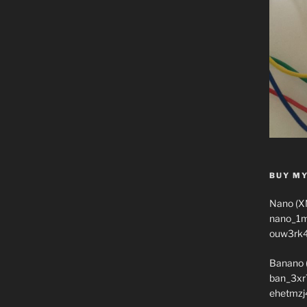
BUY MY
Nano (X
nano_1
ouw3rk
Banano 
ban_3xr
ehetmzj