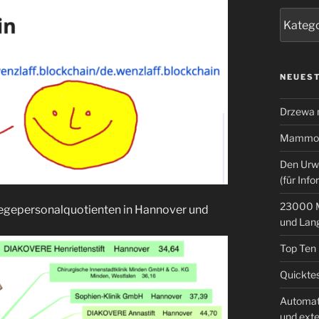
Kategor
NEUEST
Drzewa
Mammoth
Den Urw
(für Info
23000 M
flegepersonalquotienten in Hannover und
und Lan
Top Ten
Quicktes
Automat
und ext