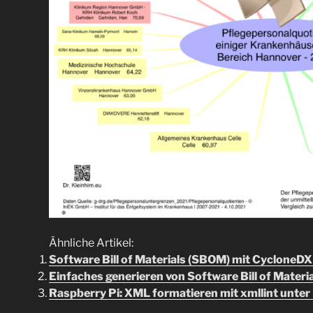
Ähnliche Artikel:
Software Bill of Materials (SBOM) mit CycloneDX
Einfaches generieren von Software Bill of Mater
Raspberry Pi: XML formatieren mit xmllint unter