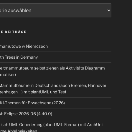
ien
E BEITRÄGE
 mamutowe w Niemczech
 Trees in Germany
eltmammutbaum selbst ziehen als Aktivitäts Diagramm
rmatiker)
ammutbäume in Deutschland (auch Bremen, Hannover
genhagen …) mit plantUML und Test
 KI-Themen für Erwachsene (2026)
t: Eclipse 2026-06 (4.40.0)
isch UML Generierung (plantUML-Format) mit ArchUnit
erne Abhängigkeiten