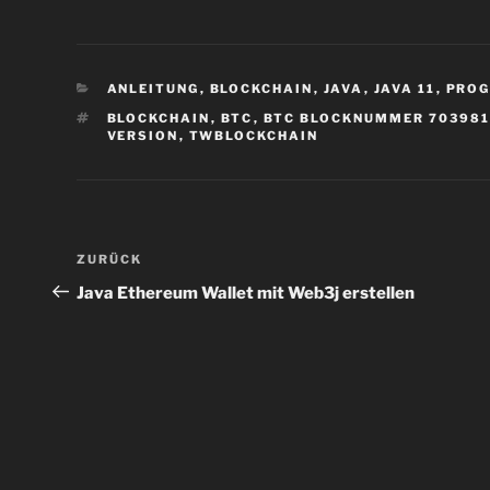
KATEGORIEN
ANLEITUNG
,
BLOCKCHAIN
,
JAVA
,
JAVA 11
,
PRO
SCHLAGWÖRTER
BLOCKCHAIN
,
BTC
,
BTC BLOCKNUMMER 70398
VERSION
,
TWBLOCKCHAIN
Beitragsnavigation
Vorheriger
ZURÜCK
Beitrag
Java Ethereum Wallet mit Web3j erstellen