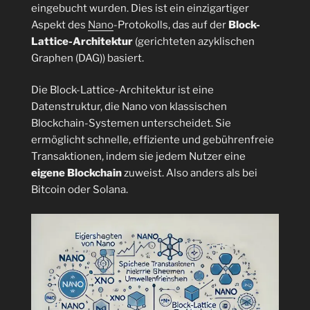
eingebucht wurden. Dies ist ein einzigartiger
ETH
Aspekt des
Nano
-Protokolls, das auf der
Block-
(
Lattice-Architektur
(gerichteten azyklischen
ca.
Graphen (DAG)) basiert.
1,4
Milliarden
Die Block-Lattice-Architektur ist eine
Dollar
Datenstruktur, die Nano von klassischen
)
Blockchain-Systemen unterscheidet. Sie
Verlust“
ermöglicht schnelle, effiziente und gebührenfreie
Transaktionen, indem sie jedem Nutzer eine
eigene Blockchain
zuweist. Also anders als bei
Bitcoin oder Solana.