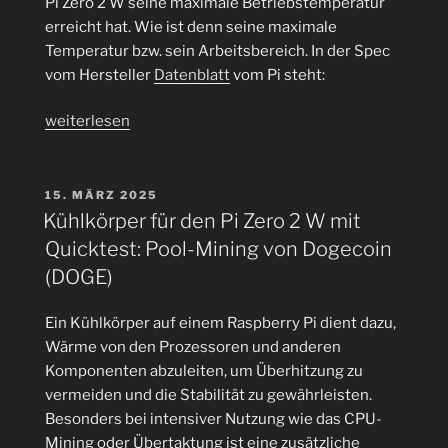
Pi Zero 2 W seine maximale Betriebstemperatur
erreicht hat. Wie ist denn seine maximale
Temperatur bzw. sein Arbeitsbereich. In der Spec
vom Hersteller
Datenblatt
vom Pi steht:
„Test
weiterlesen
bis
zur
maximal
VERÖFFENTLICHT
15. MÄRZ 2025
AM
Temperatur
Kühlkörper für den Pi Zero 2 W mit
des
Quicktest: Pool-Mining von Dogecoin
Raspberry
(DOGE)
Pi
Zero
Ein Kühlkörper auf einem Raspberry Pi dient dazu,
2
Wärme von den Prozessoren und anderen
W
Komponenten abzuleiten, um Überhitzung zu
oder
vermeiden und die Stabilität zu gewährleisten.
was
Besonders bei intensiver Nutzung wie das CPU-
sind
Mining oder Übertaktung ist eine zusätzliche