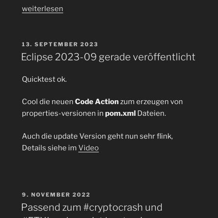
„Curve25519
weiterlesen
private/public
Key
generieren
VERÖFFENTLICHT
13. SEPTEMBER 2023
AM
für
Eclipse 2023-09 gerade veröffentlicht
Hidden
Onion-
Quicktest ok.
Services
inkl.
Cool die neuen
Code Action
zum erzeugen von
sprechenden
properties-versionen in
pom.xml
Dateien.
Domainnamen
Auch die update Version geht nun sehr flink,
mit
Details siehe im
Video
mkp224o“
VERÖFFENTLICHT
9. NOVEMBER 2022
AM
Passend zum #cryptocrash und