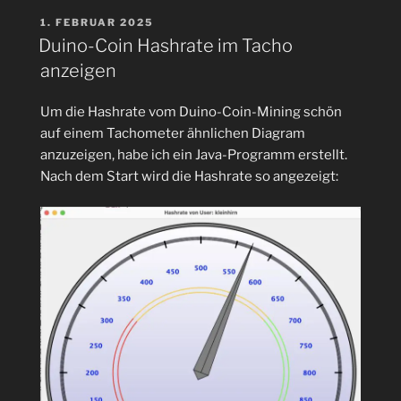
für
VERÖFFENTLICHT
1. FEBRUAR 2025
AM
Miner
Duino-Coin Hashrate im Tacho
auf
anzeigen
Raspberry
Pi
Um die Hashrate vom Duino-Coin-Mining schön
ua.“
auf einem Tachometer ähnlichen Diagram
anzuzeigen, habe ich ein Java-Programm erstellt.
Nach dem Start wird die Hashrate so angezeigt: