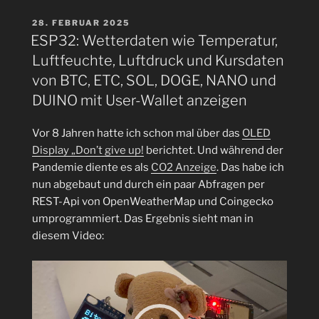
Pi
Zero
VERÖFFENTLICHT
28. FEBRUAR 2025
AM
2
ESP32: Wetterdaten wie Temperatur,
W
Luftfeuchte, Luftdruck und Kursdaten
mit
von BTC, ETC, SOL, DOGE, NANO und
64-
DUINO mit User-Wallet anzeigen
Bit
mit
Vor 8 Jahren hatte ich schon mal über das
OLED
Pool-
Display „Don’t give up!
berichtet. Und während der
Mining
Pandemie diente es als
CO2 Anzeige
. Das habe ich
von
nun abgebaut und durch ein paar Abfragen per
Dogecoin
REST-Api von OpenWeatherMap und Coingecko
(DOGE)“
umprogrammiert. Das Ergebnis sieht man in
diesem Video:
Video-
Player