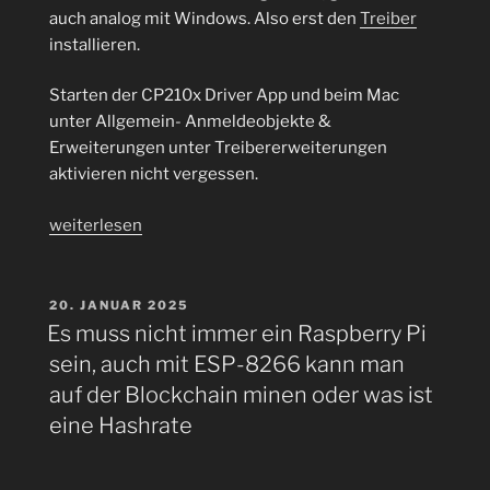
auch analog mit Windows. Also erst den
Treiber
installieren.
Starten der CP210x Driver App und beim Mac
unter Allgemein- Anmeldeobjekte &
Erweiterungen unter Treibererweiterungen
aktivieren nicht vergessen.
„Bitcoin
weiterlesen
Solo
Lottery
Mining
VERÖFFENTLICHT
20. JANUAR 2025
AM
auf
Es muss nicht immer ein Raspberry Pi
einem
sein, auch mit ESP-8266 kann man
ESP-
auf der Blockchain minen oder was ist
32
eine Hashrate
mit
Nerdminer
und