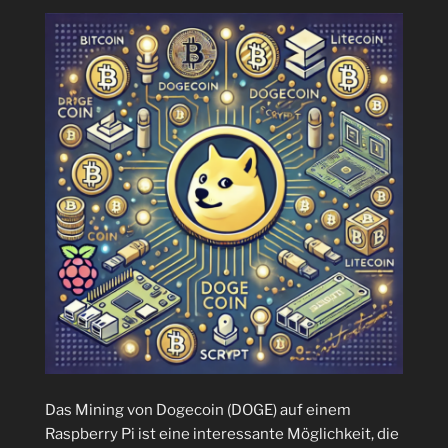
transactions“
(Abholbar)
oder
wie
läuft
die
Block-
Lattice-
Architektur“
Das Mining von Dogecoin (DOGE) auf einem
Raspberry Pi ist eine interessante Möglichkeit, die