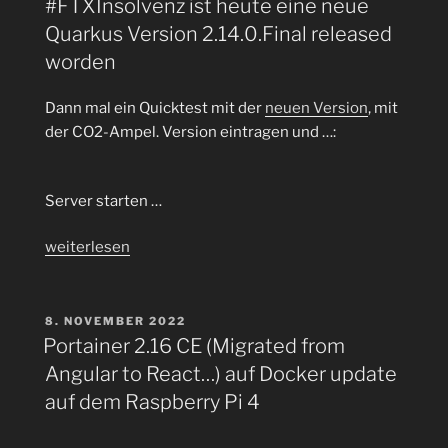
#FTXInsolvenz ist heute eine neue
Quarkus Version 2.14.0.Final released
worden
Dann mal ein Quicktest mit der
neuen Version
, mit
der CO2-Ampel. Version eintragen und …:
Server starten …
„Passend
weiterlesen
zum
#cryptocrash
und
VERÖFFENTLICHT
8. NOVEMBER 2022
AM
#FTXInsolvenz
Portainer 2.16 CE (Migrated from
ist
Angular to React…) auf Docker update
heute
auf dem Raspberry Pi 4
eine
neue