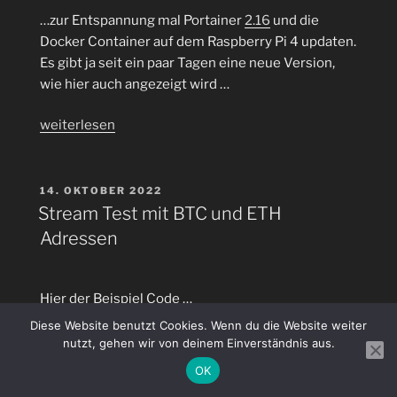
Quarkus
…zur Entspannung mal Portainer
2.16
und die
Version
Docker Container auf dem Raspberry Pi 4 updaten.
2.14.0.Final
Es gibt ja seit ein paar Tagen eine neue Version,
released
wie hier auch angezeigt wird …
worden“
„Portainer
weiterlesen
2.16
CE
(Migrated
VERÖFFENTLICHT
14. OKTOBER 2022
AM
from
Stream Test mit BTC und ETH
Angular
Adressen
to
React…)
auf
Hier der Beispiel Code …
Docker
Diese Website benutzt Cookies. Wenn du die Website weiter
update
„Stream
weiterlesen
nutzt, gehen wir von deinem Einverständnis aus.
auf
Test
OK
dem
mit