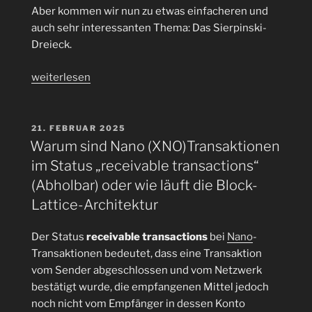
Aber kommen wir nun zu etwas einfacheren und
auch sehr interessanten Thema: Das Sierpinski-
Dreieck.
„Sierpinski-
weiterlesen
Dreieck:
Mal
was
VERÖFFENTLICHT
21. FEBRUAR 2025
AM
anderes
Warum sind Nano (XNO)Transaktionen
als
im Status „receivable transactions“
der
(Abholbar) oder wie läuft die Block-
Mega-
Lattice-Architektur
Hack
der
Der Status
receivable transactions
bei
Nano
-
Bybit
Transaktionen bedeutet, dass eine Transaktion
Exchange
vom Sender abgeschlossen und vom Netzwerk
mit
bestätigt wurde, die empfangenen Mittel jedoch
ca.
noch nicht vom Empfänger in dessen Konto
401000