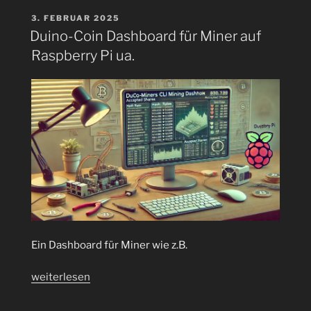
für
VERÖFFENTLICHT
3. FEBRUAR 2025
AM
geringe
Duino-Coin Dashboard für Miner auf
Hashrate
Raspberry Pi ua.
mit
ESP32
offen“
Ein Dashboard für Miner wie z.B.
„Duino-
weiterlesen
Coin
Dashboard