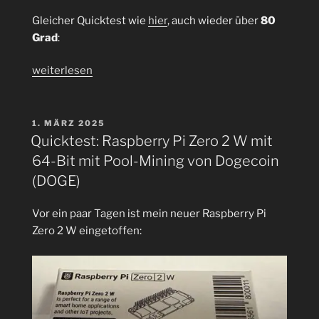
Gleicher Quicktest wie
hier
, auch wieder über
80
Grad
:
„Kühlkörper
weiterlesen
für
den
Pi
VERÖFFENTLICHT
1. MÄRZ 2025
AM
Zero
Quicktest: Raspberry Pi Zero 2 W mit
2
64-Bit mit Pool-Mining von Dogecoin
W
(DOGE)
mit
Quicktest:
Vor ein paar Tagen ist mein neuer Raspberry Pi
Pool-
Zero 2 W eingetoffen:
Mining
von
Dogecoin
(DOGE)“