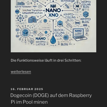
Die Funktionsweise läuft in drei Schritten:
„Warum
weiterlesen
sind
Nano
(XNO)Transaktionen
VERÖFFENTLICHT
16. FEBRUAR 2025
AM
im
Dogecoin (DOGE) auf dem Raspberry
Status
Pi im Pool minen
„receivable