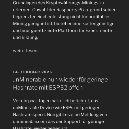
Grundlagen des Kryptowährungs-Minings zu
erlernen. Obwohl der Raspberry Pi aufgrund seiner
begrenzten Rechenleistung nicht für profitables
Mining geeignet ist, bietet er eine kostengünstige
und energieeffiziente Plattform für Experimente
und Bildung.
„Dogecoin
weiterlesen
(DOGE)
auf
dem
VERÖFFENTLICHT
14. FEBRUAR 2025
AM
Raspberry
unMinerable nun wieder für geringe
Pi
Hashrate mit ESP32 offen
im
Pool
Vor ein paar Tagen hatte ich
berichtet
, das
minen“
unMinerable Device wie ESPs mit geringer
Hashrate sperrt. Nun gibt es eine Meldung von
unmineable.com
das der Support für geringe
Hashrate wieder gehen soll: