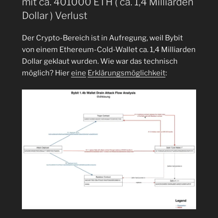
mit ca. 401000 ETH ( ca. 1,4 Milliarden
Kursdaten
Dollar ) Verlust
von
BTC,
Der Crypto-Bereich ist in Aufregung, weil Bybit
ETC,
von einem Ethereum-Cold-Wallet ca. 1,4 Milliarden
SOL,
Dollar geklaut wurden. Wie war das technisch
DOGE,
möglich? Hier
eine
Erklärungsmöglichkeit
:
NANO
und
DUINO
mit
User-
Wallet
anzeigen“