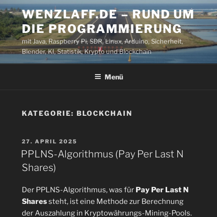
Zum
WENZLAFF.DE – RUND UM
Inhalt
DIE PROGRAMMIERUNG
springen
mit Java, Raspberry Pi, SDR, Linux, Arduino, Sicherheit,
Blender, KI, Statistik, Krypto und Blockchain
Menü
KATEGORIE:
BLOCKCHAIN
VERÖFFENTLICHT
27. APRIL 2025
AM
PPLNS-Algorithmus (Pay Per Last N
Shares)
Der PPLNS-Algorithmus, was für
Pay Per Last N
Shares
steht, ist eine Methode zur Berechnung
der Auszahlung in Kryptowährungs-Mining-Pools.