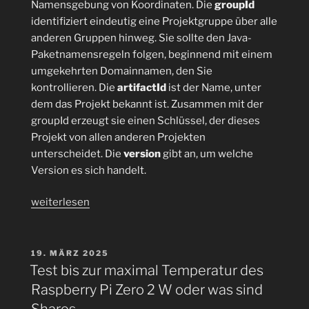
Namensgebung von Koordinaten. Die
groupId
identifiziert eindeutig eine Projektgruppe über alle
anderen Gruppen hinweg. Sie sollte den Java-
Paketnamensregeln folgen, beginnend mit einem
umgekehrten Domainnamen, den Sie
kontrollieren. Die
artifactId
ist der Name, unter
dem das Projekt bekannt ist. Zusammen mit der
groupId erzeugt sie einen Schlüssel, der dieses
Projekt von allen anderen Projekten
unterscheidet. Die
version
gibt an, um welche
Version es sich handelt.
„Dynamische
weiterlesen
Projekteigenschaften
mit
Maven
VERÖFFENTLICHT
19. MÄRZ 2025
AM
Resources
Test bis zur maximal Temperatur des
Plugin
Raspberry Pi Zero 2 W oder was sind
und