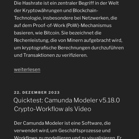
Die Hashrate ist ein zentraler Begriff in der Welt
drei
der Kryptowährungen und Blockchain-
Miner-
Technologie, insbesondere bei Netzwerken, die
Pools“
auf dem Proof-of-Work (PoW)-Mechanismus
basieren, wie Bitcoin. Sie bezeichnet die
Rechenleistung, die von Minern aufgebracht wird,
um kryptografische Berechnungen durchzuführen
und Transaktionen zu verifizieren.
„Es
weiterlesen
muss
nicht
immer
VERÖFFENTLICHT
22. DEZEMBER 2023
AM
ein
Quicktest: Camunda Modeler v5.18.0
Raspberry
Crypto-Workflow als Video
Pi
sein,
Der Camunda Modeler ist eine Software, die
auch
verwendet wird, um Geschäftsprozesse und
mit
Workflows zu modellieren und zu visualisieren. Er