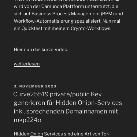
ESP-
wird von der Camunda Plattform unterstützt, die
8266
sich auf Business Process Management (BPM) und
kann
Workflow-Automatisierung spezialisiert. Nun mal
man
ein Quicktest mit meinem Crypto-Workflows:
auf
der
Blockchain
Hier nun das kurze Video:
minen
oder
„Quicktest:
weiterlesen
was
Camunda
ist
Modeler
eine
v5.18.0
VERÖFFENTLICHT
3. NOVEMBER 2023
AM
Hashrate“
Crypto-
Curve25519 private/public Key
Workflow
generieren für Hidden Onion-Services
als
inkl. sprechenden Domainnamen mit
Video“
mkp224o
Hidden
Onion
Services sind eine Art von Tor-