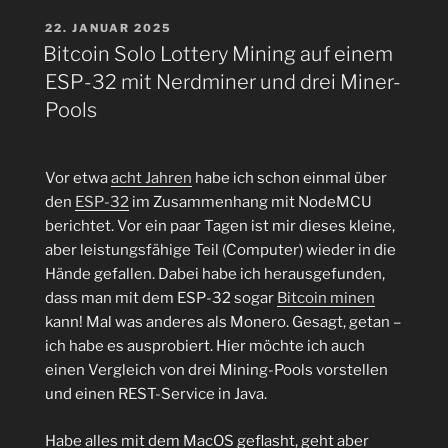
Miner
mit
VERÖFFENTLICHT
22. JANUAR 2025
AM
FastHash-
Bitcoin Solo Lottery Mining auf einem
Accelerations
ESP-32 mit Nerdminer und drei Miner-
auf
Pools
einem
Raspberry
Pi
Vor etwa
acht Jahren
habe ich schon einmal über
installieren“
den
ESP-32
im Zusammenhang mit NodeMCU
berichtet. Vor ein paar Tagen ist mir dieses kleine,
aber leistungsfähige Teil (Computer) wieder in die
Hände gefallen. Dabei habe ich herausgefunden,
dass man mit dem ESP-32 sogar
Bitcoin minen
kann! Mal was anderes als Monero. Gesagt, getan –
ich habe es ausprobiert. Hier möchte ich auch
einen Vergleich von drei Mining-Pools vorstellen
und einen REST-Service in Java.
Habe alles mit dem MacOS geflasht, geht aber