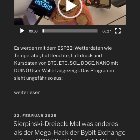
00:00
00:27
Es werden mit dem ESP32: Wetterdaten wie
Temperatur, Luftfeuchte, Luftdruck und
Kursdaten von BTC, ETC, SOL, DOGE, NANO mit
DUINO User-Wallet angezeigt. Das Programm
sieht ungefähr so aus:
„ESP32:
weiterlesen
Wetterdaten
wie
Temperatur,
VERÖFFENTLICHT
22. FEBRUAR 2025
AM
Luftfeuchte,
Sierpinski-Dreieck: Mal was anderes
Luftdruck
als der Mega-Hack der Bybit Exchange
und