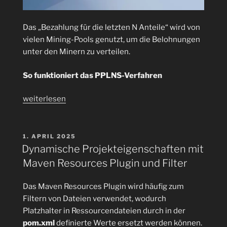
Das „Bezahlung für die letzten N Anteile“ wird von
vielen Mining-Pools genutzt, um die Belohnungen
unter den Minern zu verteilen.
So funktioniert das PPLNS-Verfahren
„PPLNS-
weiterlesen
Algorithmus
(Pay
Per
VERÖFFENTLICHT
1. APRIL 2025
AM
Last
Dynamische Projekteigenschaften mit
N
Maven Resources Plugin und Filter
Shares)“
Das Maven Resources Plugin wird häufig zum
Filtern von Dateien verwendet, wodurch
Platzhalter in Ressourcendateien durch in der
pom.xml
definierte Werte ersetzt werden können.