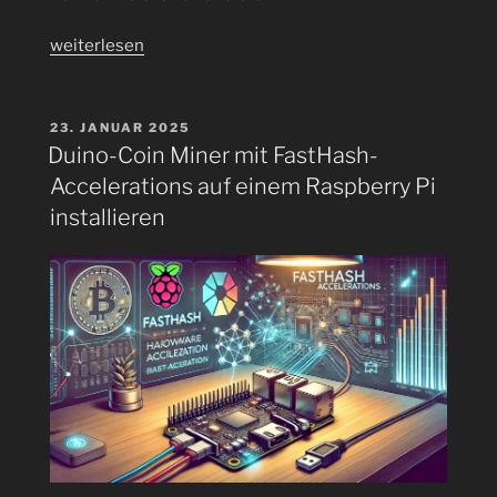
„Duino-
weiterlesen
Coin
Hashrate
im
VERÖFFENTLICHT
23. JANUAR 2025
AM
Tacho
Duino-Coin Miner mit FastHash-
anzeigen“
Accelerations auf einem Raspberry Pi
installieren