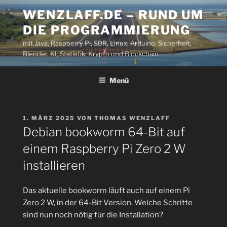
Zum
WENZLAFF.DE – RUND UM
Inhalt
DIE PROGRAMMIERUNG
springen
mit Java, Raspberry Pi, SDR, Linux, Arduino, Sicherheit,
Blender, KI, Statistik, Krypto und Blockchain
Menü
VERÖFFENTLICHT
1. MÄRZ 2025
VON
THOMAS WENZLAFF
AM
Debian bookworm 64-Bit auf
einem Raspberry Pi Zero 2 W
installieren
Das aktuelle bookworm läuft auch auf einem Pi
Zero 2 W, in der 64-Bit Version. Welche Schritte
sind nun noch nötig für die Installation?