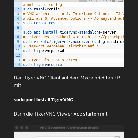
1
# mit raspi-config
2
sudo 
raspi
-
config
3
# VNC anschalten in 3. Interface Options - I3 VNC
4
# X11 aus 6. Advanced Options -> A6 Wayland auf W2 Wa
5
sudo 
reboot 
now
6
7
sudo 
apt 
install 
tigervnc
-
standalone
-
server
8
# setzen des localhost wie in https://picockpit.com/r
9
sudo 
vi
/
etc
/
tigervnc
/
vncserver
-
config
-
mandatory
10
# Passwort vergeben, sichtbar auf n
11
sudo 
tigervncpasswd
12
13
# Server als root starten
14
sudo 
tigervncserver
Den Tiger VNC Client auf dem Mac einrichten z.B.
mit
sudo port install TigerVNC
Dann die TigerVNC Viewer App starten mit