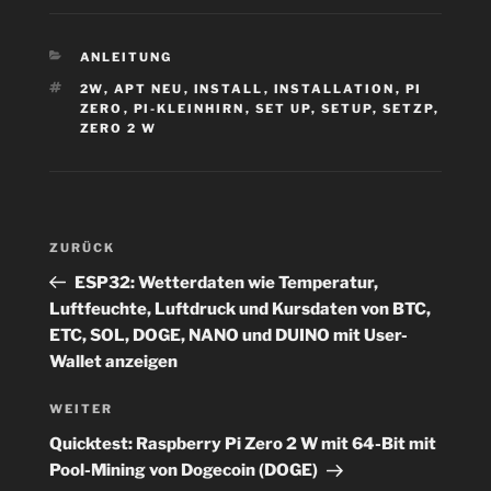
KATEGORIEN
ANLEITUNG
SCHLAGWÖRTER
2W
,
APT NEU
,
INSTALL
,
INSTALLATION
,
PI
ZERO
,
PI-KLEINHIRN
,
SET UP
,
SETUP
,
SETZP
,
ZERO 2 W
Beitragsnavigation
Vorheriger
ZURÜCK
Beitrag
ESP32: Wetterdaten wie Temperatur,
Luftfeuchte, Luftdruck und Kursdaten von BTC,
ETC, SOL, DOGE, NANO und DUINO mit User-
Wallet anzeigen
Nächster
WEITER
Beitrag
Quicktest: Raspberry Pi Zero 2 W mit 64-Bit mit
Pool-Mining von Dogecoin (DOGE)