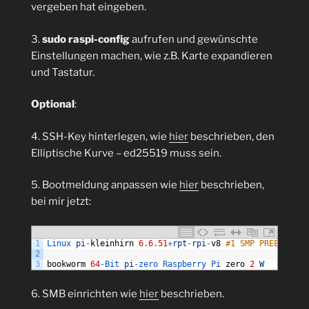
vergeben hat eingeben.
3.
sudo raspi-config
aufrufen und gewünschte
Einstellungen machen, wie z.B. Karte expandieren
und Tastatur.
Optional
:
4. SSH-Key hinterlegen, wie
hier
beschrieben, den
Elliptische Kurve – ed25519 muss sein.
5. Bootmeldung anpassen wie
hier
beschrieben,
bei mir jetzt:
1
Linux 
pi
-
kleinhirn
6.6.51
+
rpt
-
rpi
-
v8
#1 SMP PREEMPT De
2
3
bookworm
64
-
Bit 
pi
-
zero 
Raspberry 
Pi 
zero
2
W
6. SMB einrichten wie
hier
beschrieben.