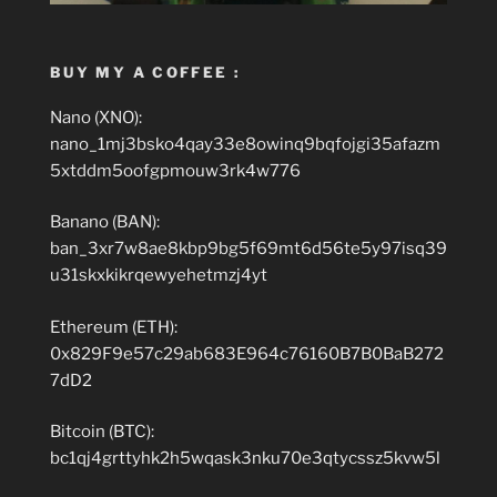
BUY MY A COFFEE :
Nano (XNO):
nano_1mj3bsko4qay33e8owinq9bqfojgi35afazm
5xtddm5oofgpmouw3rk4w776
Banano (BAN):
ban_3xr7w8ae8kbp9bg5f69mt6d56te5y97isq39
u31skxkikrqewyehetmzj4yt
Ethereum (ETH):
0x829F9e57c29ab683E964c76160B7B0BaB272
7dD2
Bitcoin (BTC):
bc1qj4grttyhk2h5wqask3nku70e3qtycssz5kvw5l