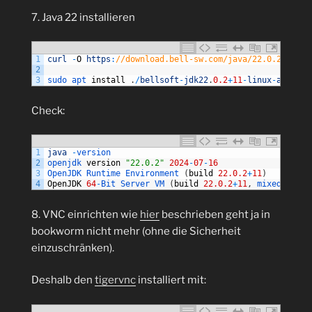
7. Java 22 installieren
1
curl
-
O
https
:
//download.bell-sw.com/java/22.0.2+11/be
2
3
sudo 
apt 
install
.
/
bellsoft
-
jdk22
.
0.2
+
11
-
linux
-
aarch64
Check:
1
java
-
version
2
openjdk 
version
"22.0.2"
2024
-
07
-
16
3
OpenJDK 
Runtime 
Environment
(
build
22.0.2
+
11
)
4
OpenJDK
64
-
Bit 
Server 
VM
(
build
22.0.2
+
11
,
mixed 
mode
,
8. VNC einrichten wie
hier
beschrieben geht ja in
bookworm nicht mehr (ohne die Sicherheit
einzuschränken).
Deshalb den
tigervnc
installiert mit: