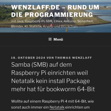
Zum
WENZLAFF.DE – RUND UM
Inhalt
DIE PROGRAMMIERUNG
springen
mit Java, Raspberry Pi, SDR, Linux, Arduino, Sicherheit,
Blender, KI, Statistik, Krypto und Blockchain
Menü
VERÖFFENTLICHT
18. OKTOBER 2024
VON
THOMAS WENZLAFF
AM
Samba (SMB) auf dem
Raspberry Pi einrichten weil
Netatalk kein install Package
mehr hat für bookworm 64-Bit
Wollte auf einem Raspberry Pi 4 mit 64-Bit, wie
sonst auch immer ein
Netatalk
einrichten um