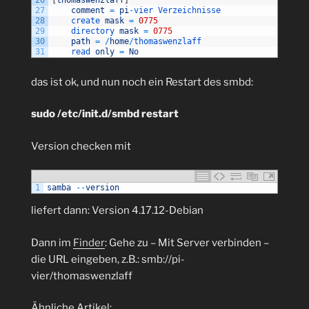
26
[
thomaswenzlaff
]
27
comment
=
pi
-
vier 
Verzeichnisse
28
create 
mask
=
0775
29
directory 
mask
=
0775
30
path
=
/
home
/
thomaswenzlaff
31
read 
only
=
No
das ist ok, und nun noch ein Restart des smbd:
sudo /etc/init.d/smbd restart
Version checken mit
1
samba
--
version
liefert dann: Version 4.17.12-Debian
Dann im
Finder
: Gehe zu – Mit Server verbinden –
die URL eingeben, z.B.: smb://pi-
vier/thomaswenzlaff
Ähnliche Artikel: