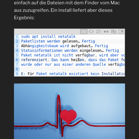
einfach auf die Dateien mit dem Finder vom Mac
aus zuzugreifen. Ein install liefert aber dieses
Ergebnis:
1
sudo 
apt 
install 
netatalk
2
Paketlisten 
werden 
gelesen
…
Fertig
3
Abh
ä
ngigkeitsbaum 
wird 
aufgebaut
…
Fertig
4
Statusinformationen 
werden 
eingelesen
…
Fertig
5
Paket 
netatalk 
ist 
nicht 
verf
ü
gbar
,
wird 
aber 
von 
eine
6
referenziert
.
Das 
kann 
hei
ß
en
,
dass 
das 
Paket 
fehlt
,
d
7
wurde 
oder 
nur 
aus 
einer 
anderen 
Quelle 
verf
ü
gbar 
ist
.
8
9
E
:
F
ü
r
Paket 
netatalk 
existiert 
kein 
Installationskand