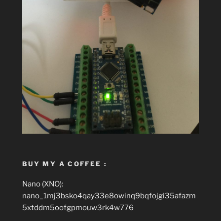
BUY MY A COFFEE :
Nano (XNO):
nano_1mj3bsko4qay33e8owinq9bqfojgi35afazm
5xtddm5oofgpmouw3rk4w776