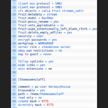
17
client 
min 
protocol
=
SMB2
18
client 
max 
protocol
=
SMB3
19
vfs 
objects
=
catia 
fruit 
streams_xattr
20
fruit
:
metadata
=
stream
21
fruit
:
model
=
RackMac
22
fruit
:
posix_rename
=
yes
23
fruit
:
veto_appledouble
=
no
24
fruit
:
wipe_intentionally_left_blank_rfork
=
yes
25
fruit
:
delete_empty_adfiles
=
yes
26
security
=
user
27
encrypt 
passwords
=
yes
28
workgroup
=
WORKGROUP
29
server 
role
=
standalone 
server
30
obey 
pam 
restrictions
=
no
31
map 
to
guest
=
never
32
33
follow 
symlinks
=
yes
34
wide 
links
=
yes
35
unix 
extensions
=
no
36
37
38
[
thomaswenzlaff
]
39
40
comment
=
pi
-
vier 
Verzeichnisse
41
browseable
=
yes
42
path
=
/
home
/
thomaswenzlaff
43
read 
only
=
no
44
create 
mask
=
0775
45
directory 
mask
=
0775