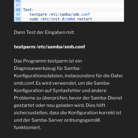
46
47
48
Test
:
49
testparm
/
etc
/
samba
/
smb
.
conf
50
sudo
/
etc
/
init
.
d
/
smbd 
restart
Dann Test der Eingaben mit:
testparm /etc/samba/smb.conf
Das Programm testparm ist ein
Diagnosewerkzeug für Samba-
Konfigurationsdateien, insbesondere für die Datei
smb.conf. Es wird verwendet, um die Samba-
Konfiguration auf Syntaxfehler und andere
Probleme zu überprüfen, bevor der Samba-Dienst
gestartet oder neu geladen wird. Dies hilft
sicherzustellen, dass die Konfiguration korrekt ist
und der Samba-Server ordnungsgemäß
funktioniert.