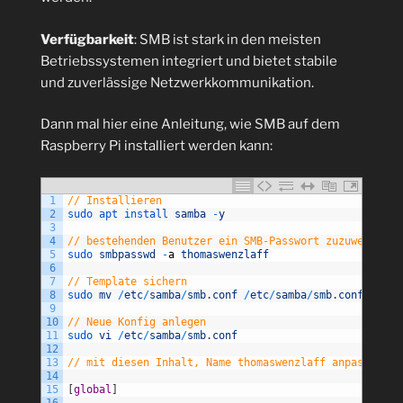
Verfügbarkeit
: SMB ist stark in den meisten
Betriebssystemen integriert und bietet stabile
und zuverlässige Netzwerkkommunikation.
Dann mal hier eine Anleitung, wie SMB auf dem
Raspberry Pi installiert werden kann:
1
// Installieren
2
sudo 
apt 
install 
samba
-
y
3
4
// bestehenden Benutzer ein SMB-Passwort zuzuweisen
5
sudo 
smbpasswd
-
a
thomaswenzlaff
6
7
// Template sichern
8
sudo 
mv
/
etc
/
samba
/
smb
.
conf
/
etc
/
samba
/
smb
.
conf
.
org
9
10
// Neue Konfig anlegen
11
sudo 
vi
/
etc
/
samba
/
smb
.
conf
12
13
// mit diesen Inhalt, Name thomaswenzlaff anpassen, z
14
15
[
global
]
16