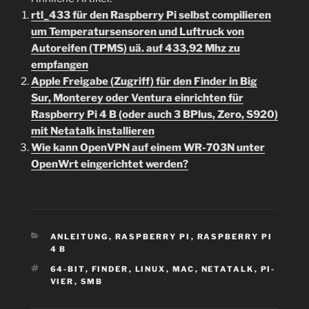
rtl_433 für den Raspberry Pi selbst compilieren
um Temperatursensoren und Luftruck von
Autoreifen (TPMS) uä. auf 433,92 Mhz zu
empfangen
Apple Freigabe (Zugriff) für den Finder in Big
Sur, Monterey oder Ventura einrichten für
Raspberry Pi 4 B (oder auch 3 BPlus, Zero, S920)
mit Netatalk installieren
Wie kann OpenVPN auf einem WR-703N unter
OpenWrt eingerichtet werden?
KATEGORIEN
ANLEITUNG
,
RASPBERRY PI
,
RASPBERRY PI
4 B
SCHLAGWÖRTER
64-BIT
,
FINDER
,
LINUX
,
MAC
,
NETATALK
,
PI-
VIER
,
SMB