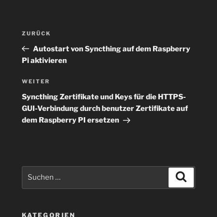
Beitragsnavigation
Vorheriger
ZURÜCK
Beitrag
Autostart von Syncthing auf dem Raspberry
Pi aktivieren
Nächster
WEITER
Beitrag
Syncthing Zertifikate und Keys für die HTTPS-
GUI-Verbindung durch benutzer Zertifikate auf
dem Raspberry PI ersetzen
Suchen
Suchen
nach:
KATEGORIEN