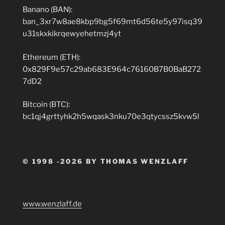
Banano (BAN):
ban_3xr7w8ae8kbp9bg5f69mt6d56te5y97isq39
u31skxkikrqewyehetmzj4yt
Ethereum (ETH):
0x829F9e57c29ab683E964c76160B7B0BaB272
7dD2
Bitcoin (BTC):
bc1qj4grttyhk2h5wqask3nku70e3qtycssz5kvw5l
© 1998 -2026 BY THOMAS WENZLAFF
www.wenzlaff.de