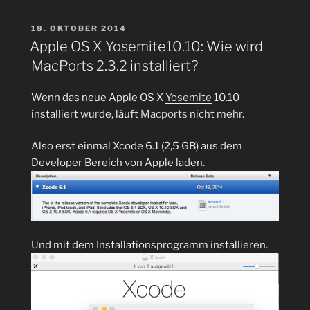
Monitor
für
VERÖFFENTLICHT
18. OKTOBER 2014
AM
den
Apple OS X Yosemite10.10: Wie wird
Raspberry
MacPorts 2.3.2 installiert?
Pi
installieren“
Wenn das neue Apple OS X
Yosemite
10.10
installiert wurde, läuft
Macports
nicht mehr.
Also erst einmal Xcode 6.1 (2,5 GB) aus dem
Developer Bereich von Apple laden.
Und mit dem Installationsprogramm installieren.