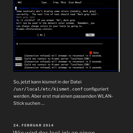
So, jetzt kann kismet in der Datei
/usr/local/etc/kismet.conf
configuriert
werden. Aber erst mal einen passenden WLAN-
Stick suchen …
VERÖFFENTLICHT
24. FEBRUAR 2014
AM
Wie wird der JeeLink an einen