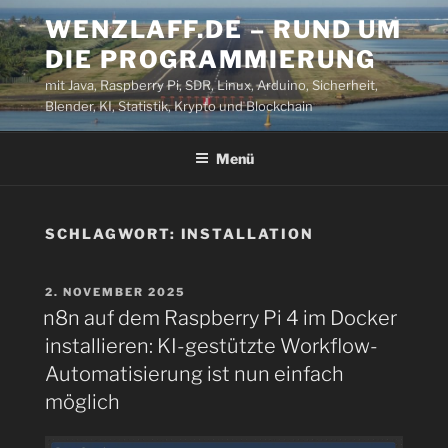
Zum
WENZLAFF.DE – RUND UM
Inhalt
DIE PROGRAMMIERUNG
springen
mit Java, Raspberry Pi, SDR, Linux, Arduino, Sicherheit,
Blender, KI, Statistik, Krypto und Blockchain
Menü
SCHLAGWORT:
INSTALLATION
VERÖFFENTLICHT
2. NOVEMBER 2025
AM
n8n auf dem Raspberry Pi 4 im Docker
installieren: KI-gestützte Workflow-
Automatisierung ist nun einfach
möglich