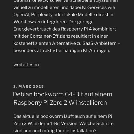
Datenströme zwischen verschiedenen Systemen
visuell zu modellieren und dabei KI-Services wie
OpenAI, Perplexity oder lokale Modelle direkt in
Workflows zu integrieren. Der geringe
Energieverbrauch des Raspberry Pi 4 kombiniert
mit der Container-Effizienz resultiert in einer
kosteneffizienten Alternative zu SaaS-Anbietern –
besonders attraktiv bei häufigen KI-Anfragen.
„n8n
weiterlesen
auf
dem
Raspberry
VERÖFFENTLICHT
1. MÄRZ 2025
AM
Pi
Debian bookworm 64-Bit auf einem
4
Raspberry Pi Zero 2 W installieren
im
Docker
Das aktuelle bookworm läuft auch auf einem Pi
installieren:
Zero 2 W, in der 64-Bit Version. Welche Schritte
KI-
sind nun noch nötig für die Installation?