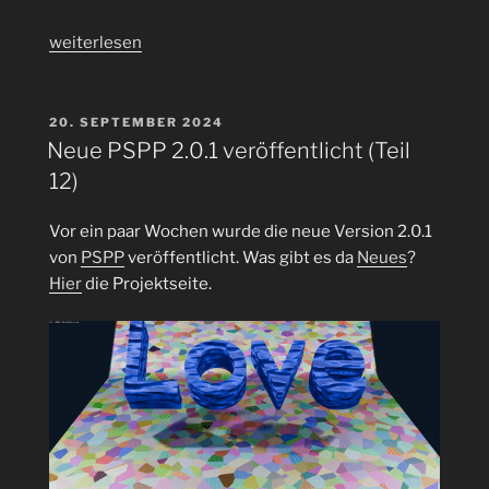
„Debian
weiterlesen
bookworm
64-
Bit
VERÖFFENTLICHT
20. SEPTEMBER 2024
AM
auf
Neue PSPP 2.0.1 veröffentlicht (Teil
einem
12)
Raspberry
Pi
Vor ein paar Wochen wurde die neue Version 2.0.1
Zero
von
PSPP
veröffentlicht. Was gibt es da
Neues
?
2
Hier
die Projektseite.
W
installieren“