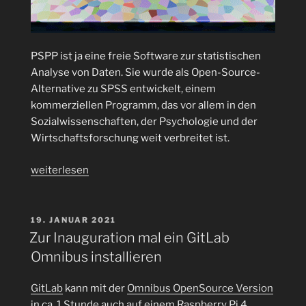
PSPP ist ja eine freie Software zur statistischen
Analyse von Daten. Sie wurde als Open-Source-
Alternative zu SPSS entwickelt, einem
kommerziellen Programm, das vor allem in den
Sozialwissenschaften, der Psychologie und der
Wirtschaftsforschung weit verbreitet ist.
„Neue
weiterlesen
PSPP
2.0.1
veröffentlicht
VERÖFFENTLICHT
19. JANUAR 2021
AM
(Teil
Zur Inauguration mal ein GitLab
12)“
Omnibus installieren
GitLab
kann mit der
Omnibus OpenSource Version
in ca. 1 Stunde auch auf einem Raspberry Pi 4