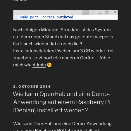
1
sudo 
port 
upgrade 
outdated
Nach einigen Minuten (Stunden) ist das System
auf dem neuen Stand und das geliebte macports
läuft auch wieder. Jetzt noch die 3
Installationsdateien löschen um 3 GB wieder frei
zugeben. Jetzt noch die anderen Geräte … fühle
mich wie
Admin
VERÖFFENTLICHT
2. OKTOBER 2014
AM
Wie kann OpenHab und eine Demo-
Anwendung auf einem Raspberry Pi
(Debian) installiert werden?
Wie kann
OpenHab
und eine Demo-Anwendung
auf einem Raspberry Pi (Debian) installiert