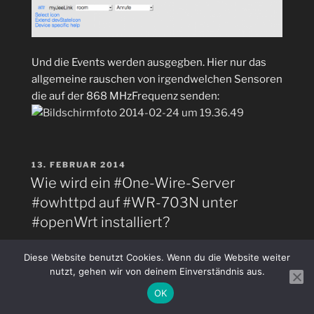
Und die Events werden ausgegben. Hier nur das
allgemeine rauschen von irgendwelchen Sensoren
die auf der 868 MHzFrequenz senden:
VERÖFFENTLICHT
13. FEBRUAR 2014
AM
Wie wird ein #One-Wire-Server
#owhttpd auf #WR-703N unter
#openWrt installiert?
Die Installation wie
in
beschrieben ist
Diese Website benutzt Cookies. Wenn du die Website weiter
Voraussetzung. Der Server wird mit dann wie folgt
nutzt, gehen wir von deinem Einverständnis aus.
gestartet.
OK