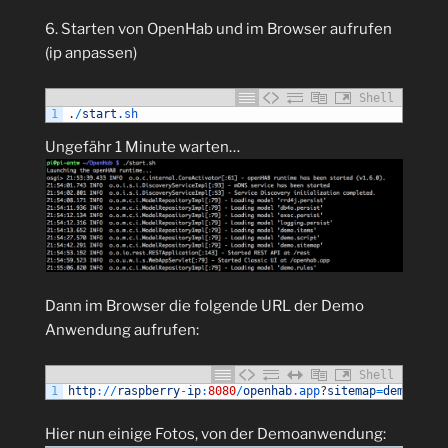
6. Starten von OpenHab und im Browser aufrufen
(ip anpassen)
Shell
1
.
/
start
.sh
Ungefähr 1 Minute warten…
Dann im Browser die folgende URL der Demo
Anwendung aufrufen:
Shell
1
http
:
/
/
raspberry
-
ip
:
8080
/
openhab
.app
?
sitemap
=
demo
Hier nun einige Fotos, von der Demoanwendung: