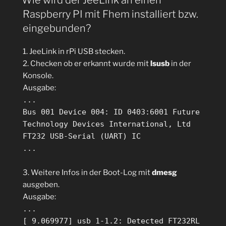
Raspberry PI mit Fhem installiert bzw.
eingebunden?
1. JeeLink in rPi USB stecken.
2. Checken ob er erkannt wurde mit
lsusb
in der
Konsole.
Ausgabe:
...
Bus 001 Device 004: ID 0403:6001 Future
Technology Devices International, Ltd
FT232 USB-Serial (UART) IC
...
3. Weitere Infos in der Boot-Log mit
dmesg
ausgeben.
Ausgabe:
...
[ 9.069977] usb 1-1.2: Detected FT232RL