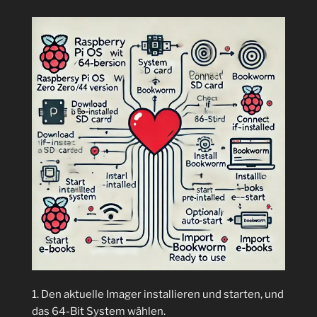
gestützte
Workflow-
Automatisierung
ist
nun
einfach
möglich“
1. Den aktuelle Imager installieren und starten, und
das 64-Bit System wählen.