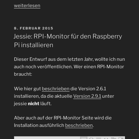
„Raspberry
weiterlesen
Pi:
Wie
wird
VERÖFFENTLICHT
8. FEBRUAR 2015
AM
die
Jessie: RPI-Monitor für den Raspberry
neue
Pi installieren
Kali
Linux
Dieser Entwurf aus dem letzten Jahr, wollte ich nun
2.0
auch noch veröffentlichen. Wer einen RPI-Monitor
Sana
braucht:
Version
installiert
Wie hier gut
beschrieben
die Version 2.6.1
und
installieren, da die aktuelle
Version 2.9.1
unter
mit
jessie
nicht
läuft.
SSH
in
Aber auch auf der RPI-Monitor Seite wird die
Betrieb
Installation ausführlich
beschrieben
.
genommen?“