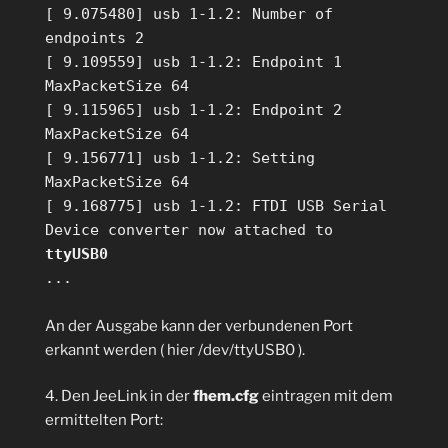
[ 9.075480] usb 1-1.2: Number of
endpoints 2
[ 9.109559] usb 1-1.2: Endpoint 1
MaxPacketSize 64
[ 9.115965] usb 1-1.2: Endpoint 2
MaxPacketSize 64
[ 9.156771] usb 1-1.2: Setting
MaxPacketSize 64
[ 9.168775] usb 1-1.2: FTDI USB Serial
Device converter now attached to
ttyUSB0
...
An der Ausgabe kann der verbundenen Port
erkannt werden ( hier /dev/ttyUSB0 ).
4. Den JeeLink in der
fhem.cfg
eintragen mit dem
ermittelten Port: