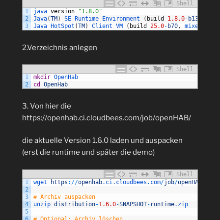
Shell
1
java 
version
"1.8.0"
2
Java
(
TM
)
SE 
Runtime 
Environment
(
build
1.8.0
-
b132
)
3
Java 
HotSpot
(
TM
)
Client 
VM
(
build
25.0
-
b70
,
mixed 
mode
2.Verzeichnis anlegen
Shell
1
mkdir
OpenHab
2
cd
OpenHab
3. Von hier die
https://openhab.ci.cloudbees.com/job/openHAB/
die aktuelle Version 1.6.0 laden und auspacken
(erst die runtime und später die demo)
Shell
1
wget 
https
:
/
/
openhab
.ci
.cloudbees
.com
/
job
/
openHAB
/
last
2
3
# Archiv auspacken
4
unzip 
distribution
-
1.6.0
-
SNAPSHOT
-
runtime
.zip
5
6
# Optional: Archiv löschen