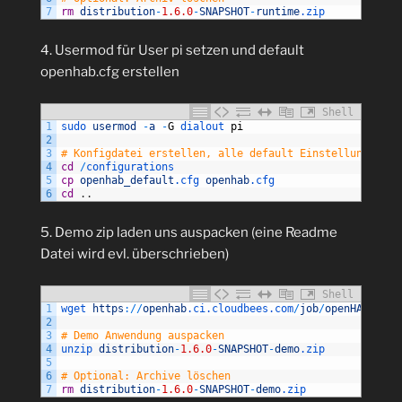
7
rm
distribution
-
1.6.0
-
SNAPSHOT
-
runtime
.zip
4. Usermod für User pi setzen und default
openhab.cfg erstellen
Shell
1
sudo 
usermod
-
a
-
G
dialout 
pi
2
3
# Konfigdatei erstellen, alle default Einstellungen
4
cd
/
configurations
5
cp
openhab_default
.cfg
openhab
.cfg
6
cd
.
.
5. Demo zip laden uns auspacken (eine Readme
Datei wird evl. überschrieben)
Shell
1
wget 
https
:
/
/
openhab
.ci
.cloudbees
.com
/
job
/
openHAB
/
last
2
3
# Demo Anwendung auspacken
4
unzip 
distribution
-
1.6.0
-
SNAPSHOT
-
demo
.zip
5
6
# Optional: Archive löschen
7
rm
distribution
-
1.6.0
-
SNAPSHOT
-
demo
.zip