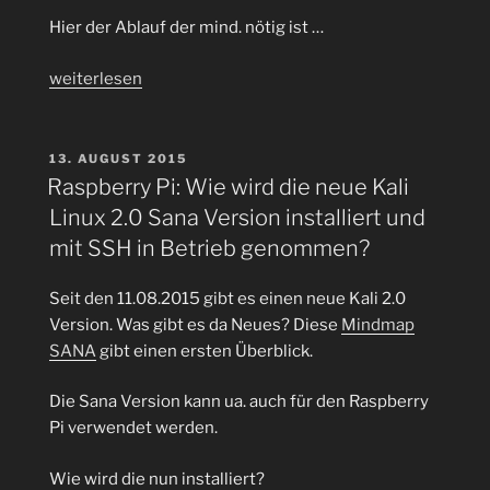
Hier der Ablauf der mind. nötig ist …
„Zur
weiterlesen
Inauguration
mal
ein
VERÖFFENTLICHT
13. AUGUST 2015
AM
GitLab
Raspberry Pi: Wie wird die neue Kali
Omnibus
Linux 2.0 Sana Version installiert und
installieren“
mit SSH in Betrieb genommen?
Seit den 11.08.2015 gibt es einen neue Kali 2.0
Version. Was gibt es da Neues? Diese
Mindmap
SANA
gibt einen ersten Überblick.
Die Sana Version kann ua. auch für den Raspberry
Pi verwendet werden.
Wie wird die nun installiert?