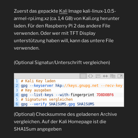
Zuerst das gepackte
Kali
Image kali-linux-1.0.5-
armel-rpi.img.xz (ca. 1,4 GB) von Kali.org herunter
laden. Für den Raspberry Pi 2 das andere File
verwenden. Oder wer mit TFT Display
unterstützung haben will, kann das untere File
verwenden.
(Optional Signatur/Unterschrift vergleichen)
1
# Kali Key laden
2
gpg
--
keyserver 
hkp
:
//keys.gnupg.net --recv-key 7D8D0B
3
# Key ausgeben
4
gpg
--
list
-
keys
--
with
-
fingerprint
7D8D0BF6
5
# Signaturen vergleichen
6
gpg
--
verify 
SHA1SUMS
.
gpg 
SHA1SUMS
(Optional) Checksumme des geladenen Archive
vergleichen. Auf der Kali Homepage ist die
SHA1Sum angegeben