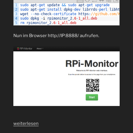
1
sudo 
apt
-
get 
update
&&
sudo 
apt
-
get 
upgrade
2
sudo 
apt
-
get 
install 
dpkg
-
dev 
librrds
-
perl 
libhttp
-
dae
3
wget
--
no
-
check
-
certificate 
https
:
//github.com/XavierB
4
sudo 
dpkg
-
i
rpimonitor_2
.
6
-
1_all.deb
5
rm 
rpimonitor_2
.
6
-
1_all.deb
Nun im Browser http://IP:8888/ aufrufen.
„Jessie:
weiterlesen
RPI-