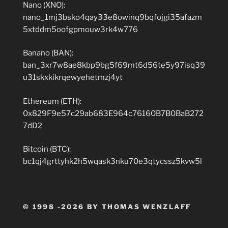
Nano (XNO):
nano_1mj3bsko4qay33e8owinq9bqfojgi35afazm
5xtddm5oofgpmouw3rk4w776
Banano (BAN):
ban_3xr7w8ae8kbp9bg5f69mt6d56te5y97isq39
u31skxkikrqewyehetmzj4yt
Ethereum (ETH):
0x829F9e57c29ab683E964c76160B7B0BaB272
7dD2
Bitcoin (BTC):
bc1qj4grttyhk2h5wqask3nku70e3qtycssz5kvw5l
© 1998 -2026 BY THOMAS WENZLAFF