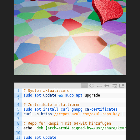
1
# System aktualisieren
2
sudo 
apt 
update
&&
sudo 
apt 
upgrade
3
4
# Zertifikate installieren
5
sudo 
apt 
install 
curl 
gnupg 
ca
-
certificates
6
curl
-
s
https
:
//repos.azul.com/azul-repo.key | sudo g
7
8
# Repo für Raspi 4 mit 64-Bit hinzufügen
9
echo
"deb [arch=arm64 signed-by=/usr/share/keyrings/a
10
11
sudo 
apt 
update