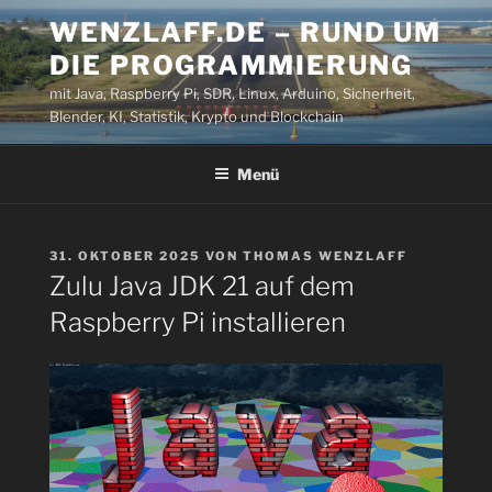
Zum
WENZLAFF.DE – RUND UM
Inhalt
DIE PROGRAMMIERUNG
springen
mit Java, Raspberry Pi, SDR, Linux, Arduino, Sicherheit,
Blender, KI, Statistik, Krypto und Blockchain
Menü
VERÖFFENTLICHT
31. OKTOBER 2025
VON
THOMAS WENZLAFF
AM
Zulu Java JDK 21 auf dem
Raspberry Pi installieren