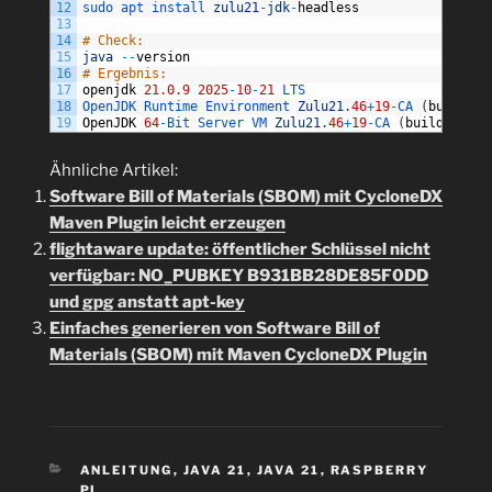
12
sudo 
apt 
install 
zulu21
-
jdk
-
headless
13
14
# Check:
15
java
--
version
16
# Ergebnis:
17
openjdk
21.0.9
2025
-
10
-
21
LTS
18
OpenJDK 
Runtime 
Environment 
Zulu21
.
46
+
19
-
CA
(
build
21
19
OpenJDK
64
-
Bit 
Server 
VM 
Zulu21
.
46
+
19
-
CA
(
build
21.0.
Ähnliche Artikel:
Software Bill of Materials (SBOM) mit CycloneDX
Maven Plugin leicht erzeugen
flightaware update: öffentlicher Schlüssel nicht
verfügbar: NO_PUBKEY B931BB28DE85F0DD
und gpg anstatt apt-key
Einfaches generieren von Software Bill of
Materials (SBOM) mit Maven CycloneDX Plugin
KATEGORIEN
ANLEITUNG
,
JAVA 21
,
JAVA 21
,
RASPBERRY
PI