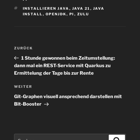
SCHLAGWÖRTER
INSTALLIEREN JAVA
,
JAVA 21
,
JAVA
INSTALL
,
OPENJDK
,
PI
,
ZULU
Beitragsnavigation
Vorheriger
ZURÜCK
Beitrag
1 Stunde gewonnen beim Zeitumstellung:
dann mal ein REST-Service mit Quarkus zu
Ermittelung der Tage bis zur Rente
Nächster
WEITER
Beitrag
Git-Graphen visuell ansprechend darstellen mit
Bit-Booster
Suchen
Suchen