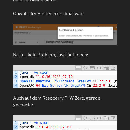
lieferten keine Seite.
Obwohl der Hoster erreichbar war:
Na ja … kein Problem, Java läuft noch:
1
java
--
version
2
openjdk
11.0.16
2022
-
07
-
19
3
OpenJDK 
Runtime 
Environment 
GraalVM 
CE
22.2.0
(
build
1
4
OpenJDK
64
-
Bit 
Server 
VM 
GraalVM 
CE
22.2.0
(
build
11.0
Auch auf dem Raspberry Pi W Zero, gerade
gecheckt:
1
java
--
version
2
openjdk
17.0.4
2022
-
07
-
19