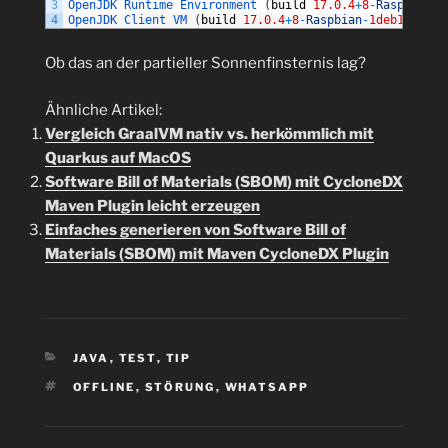
3
OpenJDK 
Runtime 
Environment
(
build
17.0.4
+
8
-
Raspbian
-
1
4
OpenJDK 
Client 
VM
(
build
17.0.4
+
8
-
Raspbian
-
1deb11u1rpt
Ob das an der partieller Sonnenfinsternis lag?
Ähnliche Artikel:
Vergleich GraalVM nativ vs. herkömmlich mit
Quarkus auf MacOS
Software Bill of Materials (SBOM) mit CycloneDX
Maven Plugin leicht erzeugen
Einfaches generieren von Software Bill of
Materials (SBOM) mit Maven CycloneDX Plugin
KATEGORIEN
JAVA
,
TEST
,
TIP
SCHLAGWÖRTER
OFFLINE
,
STÖRUNG
,
WHATSAPP