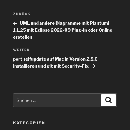
Beitragsnavigation
Vorheriger
ZURÜCK
Beitrag
UML und andere Diagramme mit Plantuml
1.1.25 mit Eclipse 2022-09 Plug-In oder Online
erstellen
Nächster
WEITER
Beitrag
port selfupdate auf Mac in Version 2.8.0
installieren und git mit Security-Fix
Suchen
Suchen
nach:
KATEGORIEN