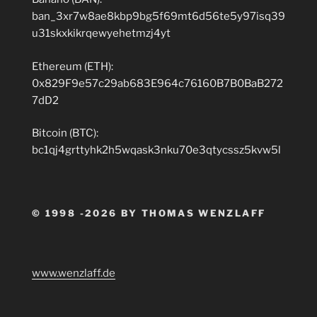
ban_3xr7w8ae8kbp9bg5f69mt6d56te5y97isq39
u31skxkikrqewyehetmzj4yt
Ethereum (ETH):
0x829F9e57c29ab683E964c76160B7B0BaB272
7dD2
Bitcoin (BTC):
bc1qj4grttyhk2h5wqask3nku70e3qtycssz5kvw5l
© 1998 -2026 BY THOMAS WENZLAFF
www.wenzlaff.de