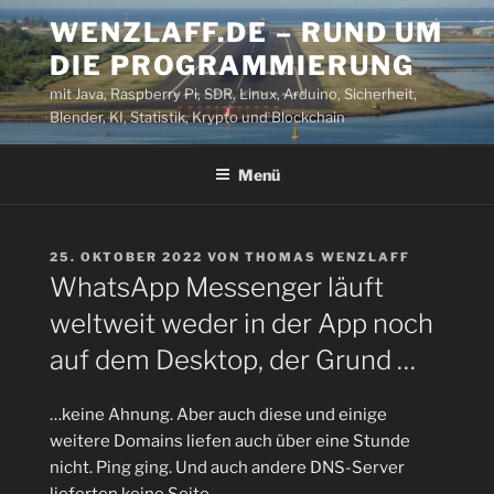
Zum
WENZLAFF.DE – RUND UM
Inhalt
DIE PROGRAMMIERUNG
springen
mit Java, Raspberry Pi, SDR, Linux, Arduino, Sicherheit,
Blender, KI, Statistik, Krypto und Blockchain
Menü
VERÖFFENTLICHT
25. OKTOBER 2022
VON
THOMAS WENZLAFF
AM
WhatsApp Messenger läuft
weltweit weder in der App noch
auf dem Desktop, der Grund …
…keine Ahnung. Aber auch diese und einige
weitere Domains liefen auch über eine Stunde
nicht. Ping ging. Und auch andere DNS-Server