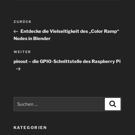
Beitragsnavigation
Vorheriger
ZURÜCK
Beitrag
Entdecke die Vielseitigkeit des „Color Ramp“
Nodes in Blender
Nächster
WEITER
Beitrag
pinout – die GPIO-Schnittstelle des Raspberry Pi
Suchen
Suchen
nach:
KATEGORIEN