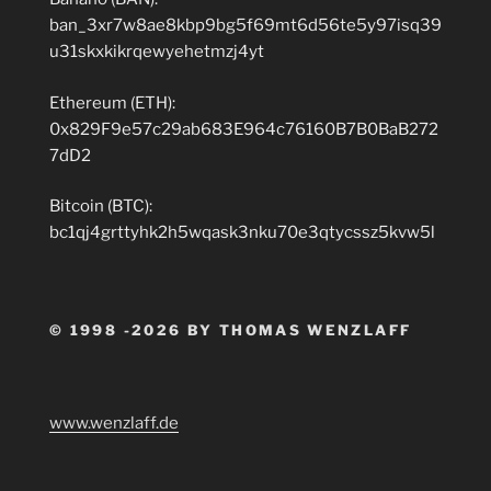
ban_3xr7w8ae8kbp9bg5f69mt6d56te5y97isq39
u31skxkikrqewyehetmzj4yt
Ethereum (ETH):
0x829F9e57c29ab683E964c76160B7B0BaB272
7dD2
Bitcoin (BTC):
bc1qj4grttyhk2h5wqask3nku70e3qtycssz5kvw5l
© 1998 -2026 BY THOMAS WENZLAFF
www.wenzlaff.de