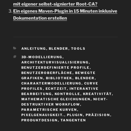
mit eigener selbst-signierter Root-CA?
Ein eigenes Maven-Plugin in 15 Minuten inklusive
Dokumentation erstellen
KATEGORIEN
ANLEITUNG
,
BLENDER
,
TOOLS
SCHLAGWÖRTER
3D-MODELLIERUNG
,
ARCHITEKTURVISUALISIERUNG
,
BENUTZERDEFINIERTE PROFILE
,
BENUTZEROBERFLÄCHE
,
BEWEGTE
GRAFIKEN
,
BIBLIOTHEK
,
BLENDER
,
CHARAKTERMODELLIERUNG
,
CURVE
PROFILES
,
ECHTZEIT
,
INTERAKTIVE
BEARBEITUNG
,
KONTROLLE
,
KREATIVITÄT
,
MATHEMATISCHE GLEICHUNGEN
,
NICHT-
DESTRUKTIVER WORKFLOW
,
PARAMETRISCHE KURVEN
,
PIXELGENAUIGKEIT.
,
PLUGIN
,
PRÄZISION
,
PRODUKTDESIGN
,
TANGENTEN