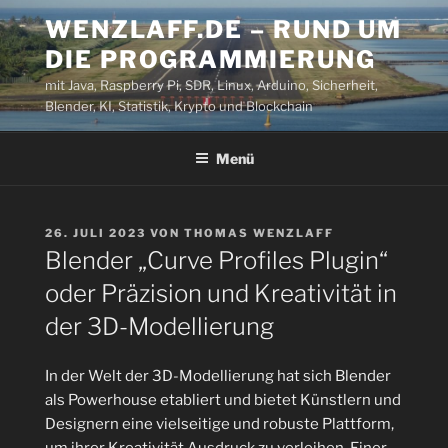
Zum
WENZLAFF.DE – RUND UM
Inhalt
DIE PROGRAMMIERUNG
springen
mit Java, Raspberry Pi, SDR, Linux, Arduino, Sicherheit,
Blender, KI, Statistik, Krypto und Blockchain
Menü
VERÖFFENTLICHT
26. JULI 2023
VON
THOMAS WENZLAFF
AM
Blender „Curve Profiles Plugin“
oder Präzision und Kreativität in
der 3D-Modellierung
In der Welt der 3D-Modellierung hat sich Blender
als Powerhouse etabliert und bietet Künstlern und
Designern eine vielseitige und robuste Plattform,