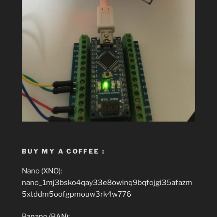
BUY MY A COFFEE :
Nano (XNO):
nano_1mj3bsko4qay33e8owinq9bqfojgi35afazm
5xtddm5oofgpmouw3rk4w776
Banano (BAN):