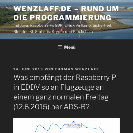
Zum
WENZLAFF.DE – RUND UM
Inhalt
DIE PROGRAMMIERUNG
springen
mit Java, Raspberry Pi, SDR, Linux, Arduino, Sicherheit,
Blender, KI, Statistik, Krypto und Blockchain
Menü
VERÖFFENTLICHT
14. JUNI 2015
VON
THOMAS WENZLAFF
AM
Was empfängt der Raspberry Pi
in EDDV so an Flugzeuge an
einem ganz normalen Freitag
(12.6.2015) per ADS-B?