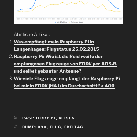
Ähnliche Artikel:
Was empfängt mein Raspberry Pi in
Langenhagen: Flugstatus 25.02.2015
Raspberry Pi: Wie ist die Reichweite der
empfangenen Flugzeuge von EDDV per ADS-B
und selbst gebauter Antenne?
Wieviele Flugzeuge empfängt der Raspberry Pi
bei mir in EDDV (HAJ) im Durchschnitt? > 400
KATEGORIEN
RASPBERRY PI
,
REISEN
SCHLAGWÖRTER
DUMP1090
,
FLUG
,
FREITAG