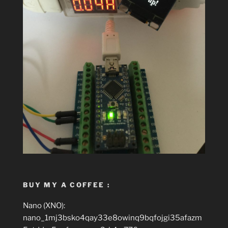
BUY MY A COFFEE :
Nano (XNO):
nano_1mj3bsko4qay33e8owinq9bqfojgi35afazm