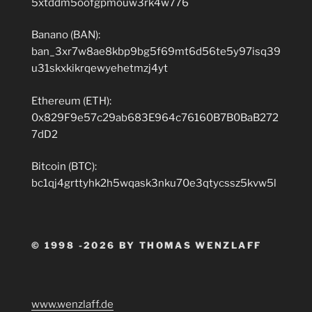
5xtddm5oofgpmouw3rk4w776
Banano (BAN):
ban_3xr7w8ae8kbp9bg5f69mt6d56te5y97isq39
u31skxkikrqewyehetmzj4yt
Ethereum (ETH):
0x829F9e57c29ab683E964c76160B7B0BaB272
7dD2
Bitcoin (BTC):
bc1qj4grttyhk2h5wqask3nku70e3qtycssz5kvw5l
© 1998 -2026 BY THOMAS WENZLAFF
www.wenzlaff.de