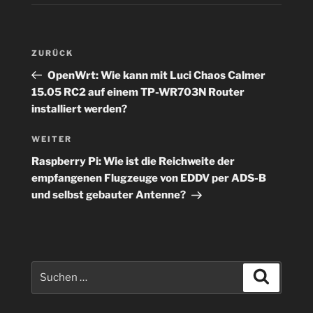
Beitragsnavigation
Vorheriger
ZURÜCK
Beitrag
OpenWrt: Wie kann mit Luci Chaos Calmer
15.05 RC2 auf einem TP-WR703N Router
installiert werden?
Nächster
WEITER
Beitrag
Raspberry Pi: Wie ist die Reichweite der
empfangenen Flugzeuge von EDDV per ADS-B
und selbst gebauter Antenne?
Suchen
Suchen
nach: