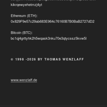
kikrqewyehetmzj4yt
Ethereum (ETH):
0x829F9e57c29ab683E964c76160B7B0BaB2727dD2
Bitcoin (BTC):
bc1qj4grttyhk2h5wqask3nku70e3qtycssz5kvw5l
© 1998 -2026 BY THOMAS WENZLAFF
www.wenzlaff.de