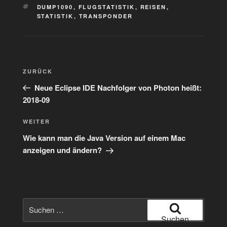
SCHLAGWÖRTER
DUMP1090
,
FLUGSTATISTIK
,
REISEN
,
STATISTIK
,
TRANSPONDER
Beitragsnavigation
Vorheriger
ZURÜCK
Beitrag
Neue Eclipse IDE Nachfolger von Photon heißt:
2018-09
Nächster
WEITER
Beitrag
Wie kann man die Java Version auf einem Mac
anzeigen und ändern?
Suchen
nach:
Suchen