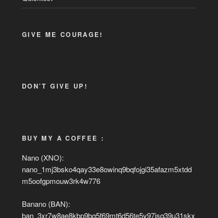
GIVE ME COURAGE!
DON’T GIVE UP!
BUY MY A COFFEE :
Nano (XNO):
nano_1mj3bsko4qay33e8owinq9bqfojgi35afazm5xtdd
m5oofgpmouw3rk4w776
Banano (BAN):
ban_3xr7w8ae8kbp9bg5f69mt6d56te5y97isq39u31skx