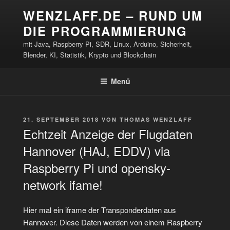
Zum
WENZLAFF.DE – RUND UM
Inhalt
DIE PROGRAMMIERUNG
springen
mit Java, Raspberry Pi, SDR, Linux, Arduino, Sicherheit,
Blender, KI, Statistik, Krypto und Blockchain
Menü
VERÖFFENTLICHT
21. SEPTEMBER 2018
VON
THOMAS WENZLAFF
AM
Echtzeit Anzeige der Flugdaten
Hannover (HAJ, EDDV) via
Raspberry Pi und opensky-
network ifame!
Hier mal ein iframe der Transponderdaten aus
Hannover. Diese Daten werden von einem Raspberry