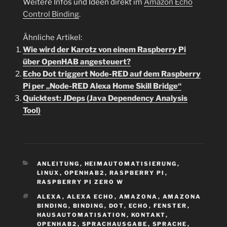
Weitere Infos und Ideen direkt im
Amazon Echo
Control Binding
.
Ähnliche Artikel:
Wie wird der Karotz von einem Raspberry Pi
über OpenHAB angesteuert?
Echo Dot triggert Node-RED auf dem Raspberry
Pi per „Node-RED Alexa Home Skill Bridge“
Quicktest: JDeps (Java Dependency Analysis
Tool)
KATEGORIEN
ANLEITUNG
,
HEIMAUTOMATISIERUNG
,
LINUX
,
OPENHAB2
,
RASPBERRY PI
,
RASPBERRY PI ZERO W
SCHLAGWÖRTER
ALEXA
,
ALEXA ECHO
,
AMAZONA
,
AMAZONA
BINDING
,
BINDING
,
DOT
,
ECHO
,
FENSTER
,
HAUSAUTOMATISATION
,
KONTAKT
,
OPENHAB2
,
SPRACHAUSGABE
,
SPRACHE
,