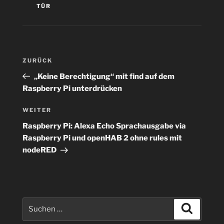
TÜR
Beitragsnavigation
Vorheriger
ZURÜCK
Beitrag
„Keine Berechtigung“ mit find auf dem
Raspberry Pi unterdrücken
Nächster
WEITER
Beitrag
Raspberry Pi: Alexa Echo Sprachausgabe via
Raspberry Pi und openHAB 2 ohne rules mit
nodeRED
Suchen
Suchen
nach: