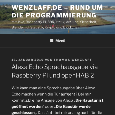
Zum
WENZLAFF.DE – RUND UM
Inhalt
DIE PROGRAMMIERUNG
springen
mit Java, Raspberry Pi, SDR, Linux, Arduino, Sicherheit,
Blender, KI, Statistik, Krypto und Blockchain
Menü
VERÖFFENTLICHT
16. JANUAR 2019
VON
THOMAS WENZLAFF
AM
Alexa Echo Sprachausgabe via
Raspberry Pi und openHAB 2
Wie kann man eine Sprachausgabe über Alexa
Echo machen wenn die Tür aufgeht? Bei mir
kommt z.B. eine Ansage von Alexa „
Die Haustür ist
geöffnet worden
“ oder „
Die Haustür wurde
geschlossen
„. Das läuft bei mir analog auch für die