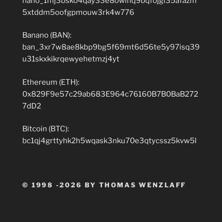
nano_1mj3bsko4qay33e8owinq9bqfojgi35afazm
5xtddm5oofgpmouw3rk4w776
Banano (BAN):
ban_3xr7w8ae8kbp9bg5f69mt6d56te5y97isq39
u31skxkikrqewyehetmzj4yt
Ethereum (ETH):
0x829F9e57c29ab683E964c76160B7B0BaB272
7dD2
Bitcoin (BTC):
bc1qj4grttyhk2h5wqask3nku70e3qtycssz5kvw5l
© 1998 -2026 BY THOMAS WENZLAFF