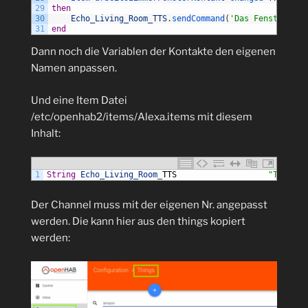
29
then
30
Echo_Living_Room_TTS
.
sendCommand
(
'Das Fenster im 
31
end
Dann noch die Variablen der Kontakte den eigenen
Namen anpassen.
Und eine Item Datei
/etc/openhab2/items/Alexa.items mit diesem
Inhalt:
1
String
Echo_Living_Room
_
TTS
"Text to
Der Channel muss mit der eigenen Nr. angepasst
werden. Die kann hier aus den things kopiert
werden: