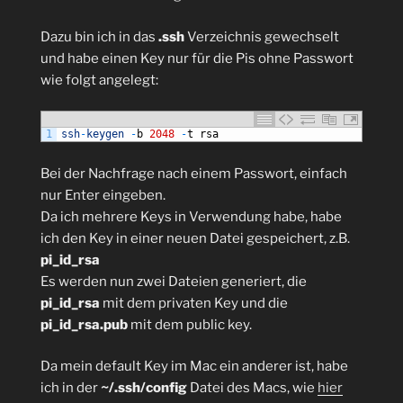
Dazu bin ich in das
.ssh
Verzeichnis gewechselt
und habe einen Key nur für die Pis ohne Passwort
wie folgt angelegt:
1
ssh
-
keygen
-
b
2048
-
t
rsa
Bei der Nachfrage nach einem Passwort, einfach
nur Enter eingeben.
Da ich mehrere Keys in Verwendung habe, habe
ich den Key in einer neuen Datei gespeichert, z.B.
pi_id_rsa
Es werden nun zwei Dateien generiert, die
pi_id_rsa
mit dem privaten Key und die
pi_id_rsa.pub
mit dem public key.
Da mein default Key im Mac ein anderer ist, habe
ich in der
~/.ssh/config
Datei des Macs, wie
hier