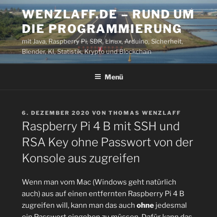
Zum
WENZLAFF.DE – RUND UM
Inhalt
DIE PROGRAMMIERUNG
springen
mit Java, Raspberry Pi, SDR, Linux, Arduino, Sicherheit,
Blender, KI, Statistik, Krypto und Blockchain
Menü
VERÖFFENTLICHT
6. DEZEMBER 2020
VON
THOMAS WENZLAFF
AM
Raspberry Pi 4 B mit SSH und
RSA Key ohne Passwort von der
Konsole aus zugreifen
Wenn man vom Mac (Windows geht natürlich
auch) aus auf einen entfernten Raspberry Pi 4 B
zugreifen will, kann man das auch
ohne
jedesmal