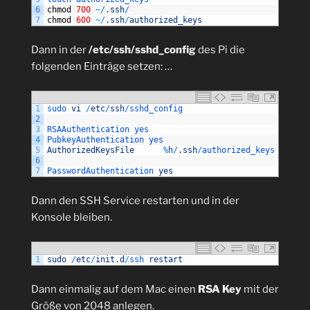
6
chmod
700
~
/
.
ssh
/
7
chmod
600
~
/
.
ssh
/
authorized_keys
Dann in der
/etc/ssh/sshd_config
des Pi die
folgenden Einträge setzen: …
1
sudo 
vi
/
etc
/
ssh
/
sshd_config
2
3
RSAAuthentication 
yes
4
PubkeyAuthentication 
yes
5
AuthorizedKeysFile
%
h
/
.
ssh
/
authorized_keys
6
7
PasswordAuthentication 
yes
Dann den SSH Service restarten und in der
Konsole bleiben.
1
sudo
/
etc
/
init
.
d
/
ssh 
restart
Dann einmalig auf dem Mac einen
RSA Key
mit der
Größe von 2048 anlegen.