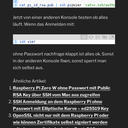
2
3
cat 
pi_id_rsa
.
pub
|
ssh 
pi
@
vier
'cat>>.ssh/authorized_
Jetzt von einer anderen Konsole testen ob alles
läuft. Wenn das Anmelden mit:
1
ssh 
vier
ohne Passwort nachfrage klappt ist alles ok. Sonst
in der anderen Konsole fixen, sonst sperrt man
sich selbst aus.
Ähnliche Artikel:
Raspberry Pi Zero W ohne Passwort mit Public
RSA Key über SSH vom Mac aus zugreifen
SSH Anmeldung an dem Raspberry Pi ohne
Passwort mit Elliptische Kurve – ed25519 Key
OpenSSL nicht nur mit dem Raspberry Pi oder
wie können Zertifikate selbst signiert werden