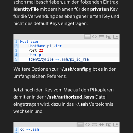
schon mal beschrieben, um den folgenden Eintrag
IdentityFile
mit dem Namen für den
privaten
Key
für die Verwendung des eben generierten Key und
nicht des default Keys eingetragen:
1
Host 
vier
2
HostName 
pi
-
vier
3
Port
22
4
User 
pi
5
IdentityFile
~
/
.
ssh
/
pi_id_rsa
Weitere Optionen zur
~/.ssh/config
gibt es in der
umfangreichen
Referenz
.
Jetzt noch den Key vom Mac auf den Pi kopieren
damit er in der
~/ssh/authorized_keys
Datei
eingetragen wird, dazu in das
~/.ssh
Verzeichnis
wechseln und:
1
cd
~
/
.
ssh