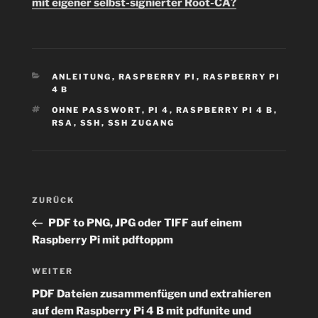
mit eigener selbst-signierter Root-CA?
KATEGORIEN
ANLEITUNG
,
RASPBERRY PI
,
RASPBERRY PI
4 B
SCHLAGWÖRTER
OHNE PASSWORT
,
PI 4
,
RASPBERRY PI 4 B
,
RSA
,
SSH
,
SSH ZUGANG
Beitragsnavigation
Vorheriger
ZURÜCK
Beitrag
PDF to PNG, JPG oder TIFF auf einem
Raspberry Pi mit pdftoppm
Nächster
WEITER
Beitrag
PDF Dateien zusammenfügen und extrahieren
auf dem Raspberry Pi 4 B mit pdfunite und