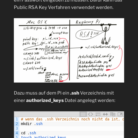
ein Passwort eingeben zu müssen. Dafür kann das
Public RSA Key Verfahren verwendet werden.
Dazu muss auf dem Pi ein
.ssh
Verzeichnis mit
einer
authorized_keys
Datei angelegt werden:
1
# wenn das .ssh Verzeichnis noch nicht da ist, dann an
2
mkdir
.
ssh
3
4
cd
.
ssh
5
touch 
authorized_keys