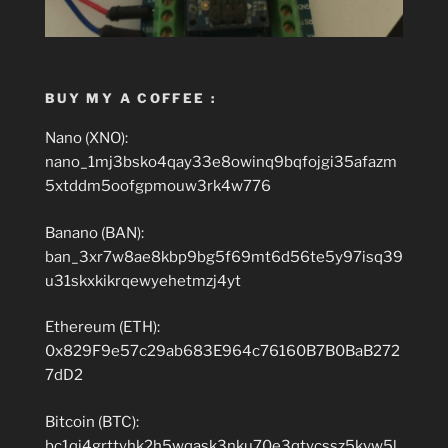
BUY MY A COFFEE :
Nano (XNO):
nano_1mj3bsko4qay33e8owinq9bqfojgi35afazm
5xtddm5oofgpmouw3rk4w776
Banano (BAN):
ban_3xr7w8ae8kbp9bg5f69mt6d56te5y97isq39
u31skxkikrqewyehetmzj4yt
Ethereum (ETH):
0x829F9e57c29ab683E964c76160B7B0BaB272
7dD2
Bitcoin (BTC):
bc1qj4grttyhk2h5wqask3nku70e3qtycssz5kvw5l