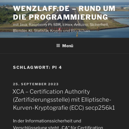
Zum
WENZLAFF.DE – RUND UM
Inhalt
DIE PROGRAMMIERUNG
springen
mit Java, Raspberry Pi, SDR, Linux, Arduino, Sicherheit,
Blender, KI, Statistik, Krypto und Blockchain
Menü
SCHLAGWORT:
PI 4
VERÖFFENTLICHT
25. SEPTEMBER 2023
AM
XCA – Certification Authority
(Zertifizierungsstelle) mit Elliptische-
Kurven-Kryptografie (ECC) secp256k1
In der Informationssicherheit und
Verschlüsselung steht „CA“ für Certification