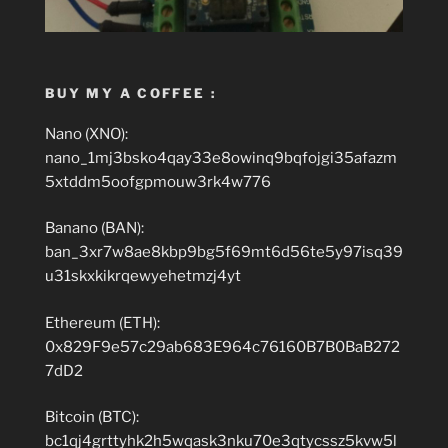
BUY MY A COFFEE :
Nano (XNO):
nano_1mj3bsko4qay33e8owinq9bqfojgi35afazm
5xtddm5oofgpmouw3rk4w776
Banano (BAN):
ban_3xr7w8ae8kbp9bg5f69mt6d56te5y97isq39
u31skxkikrqewyehetmzj4yt
Ethereum (ETH):
0x829F9e57c29ab683E964c76160B7B0BaB272
7dD2
Bitcoin (BTC):
bc1qj4grttyhk2h5wqask3nku70e3qtycssz5kvw5l