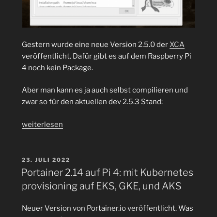
Gestern wurde eine neue Version 2.5.0 der
XCA
veröffentlicht. Dafür gibt es auf dem Raspberry Pi
4 noch kein Package.
Aber man kann es ja auch selbst compilieren und
zwar so für den aktuellen dev 2.5.3 Stand:
„XCA
weiterlesen
–
Certification
Authority
VERÖFFENTLICHT
23. JULI 2022
AM
(Zertifizierungsstelle)
Portainer 2.14 auf Pi 4: mit Kubernetes
mit
provisioning auf EKS, GKE, und AKS
Elliptische-
Kurven-
Neuer Version von Portainer.io veröffentlicht. Was
Kryptografie