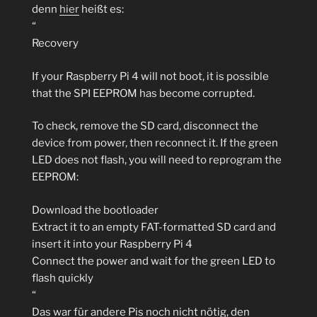
denn
hier
heißt es:
“
Recovery
If your Raspberry Pi 4 will not boot, it is possible
that the SPI EEPROM has become corrupted.
To check, remove the SD card, disconnect the
device from power, then reconnect it. If the green
LED does not flash, you will need to reprogram the
EEPROM:
Download the bootloader
Extract it to an empty FAT-formatted SD card and
insert it into your Raspberry Pi 4
Connect the power and wait for the green LED to
flash quickly
“
Das war für andere Pis noch nicht nötig, den