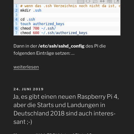
1
# wenn das .ssh Verzeichnis noch nicht da ist, dann an
2
mkdir
.
ssh
3
4
cd
.
ssh
5
touch 
authorized_keys
6
chmod
700
~
/
.
ssh
/
7
chmod
600
~
/
.
ssh
/
authorized_keys
Dann in der
/etc/ssh/sshd_config
des Pi die
folgenden Einträge setzen: …
„Raspberry
weiterlesen
Pi
4
B
VERÖFFENTLICHT
24. JUNI 2019
AM
mit
Ja, es gibt einen neuen Raspberry Pi 4,
SSH
aber die Starts und Landungen in
und
Deutschland 2018 sind auch in­te­r­es­
RSA
sant ;-)
Key
ohne