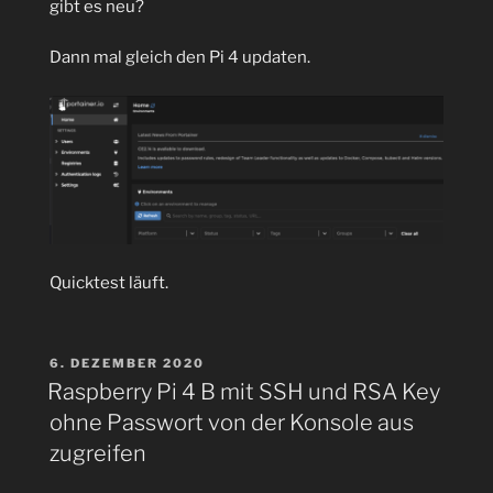
gibt es neu?
(ECC)
secp256k1“
Dann mal gleich den Pi 4 updaten.
Quicktest läuft.
VERÖFFENTLICHT
6. DEZEMBER 2020
AM
Raspberry Pi 4 B mit SSH und RSA Key
ohne Passwort von der Konsole aus
zugreifen